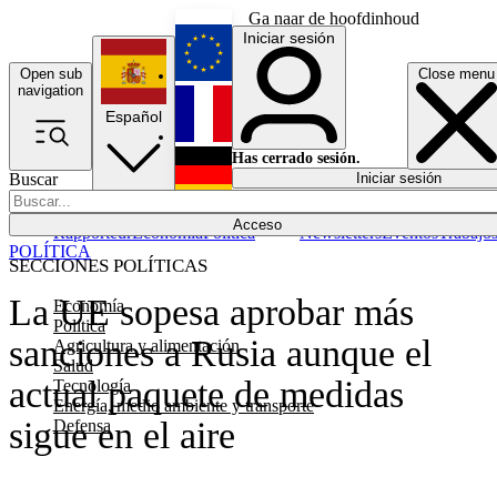
Ga naar de hoofdinhoud
Iniciar sesión
Open sub
Close menu
English
navigation
Español
Français
Has cerrado sesión.
Buscar
Iniciar sesión
Modo oscuro
Deutsch
Acceso
Rapporteur
Economía
Política
Newsletters
Eventos
Trabajo
POLÍTICA
SECCIONES POLÍTICAS
La UE sopesa aprobar más
Economía
Política
sanciones a Rusia aunque el
Agricultura y alimentación
Salud
actual paquete de medidas
Tecnología
Energía, medio ambiente y transporte
sigue en el aire
Defensa