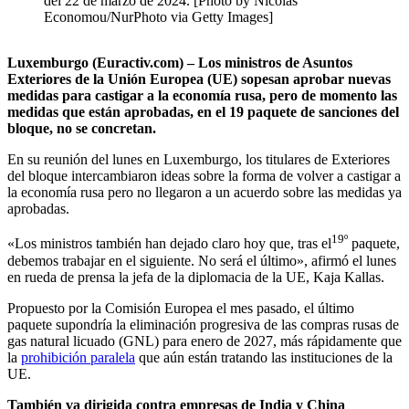
del 22 de marzo de 2024. [Photo by Nicolas
Economou/NurPhoto via Getty Images]
Luxemburgo (Euractiv.com) – Los ministros de Asuntos
Exteriores de la Unión Europea (UE) sopesan aprobar nuevas
medidas para castigar a la economía rusa, pero de momento las
medidas que están aprobadas, en el 19 paquete de sanciones del
bloque, no se concretan.
En su reunión del lunes en Luxemburgo, los titulares de Exteriores
del bloque intercambiaron ideas sobre la forma de volver a castigar a
la economía rusa pero no llegaron a un acuerdo sobre las medidas ya
aprobadas.
19º
«Los ministros también han dejado claro hoy que, tras el
paquete,
debemos trabajar en el siguiente. No será el último», afirmó el lunes
en rueda de prensa la jefa de la diplomacia de la UE, Kaja Kallas.
Propuesto por la Comisión Europea el mes pasado, el último
paquete supondría la eliminación progresiva de las compras rusas de
gas natural licuado (GNL) para enero de 2027, más rápidamente que
la
prohibición paralela
que aún están tratando las instituciones de la
UE.
También va dirigida contra empresas de India y China