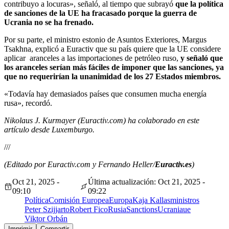
contribuyo a locuras», señaló, al tiempo que subrayó
que la política
de sanciones de la UE ha fracasado porque la guerra de
Ucrania no se ha frenado.
Por su parte, el ministro estonio de Asuntos Exteriores, Margus
Tsakhna, explicó a Euractiv que su país quiere que la UE considere
aplicar aranceles a las importaciones de petróleo ruso,
y señaló que
los aranceles serían más fáciles de imponer que las sanciones, ya
que no requerirían la unanimidad de los 27 Estados miembros.
«Todavía hay demasiados países que consumen mucha energía
rusa», recordó.
Nikolaus J. Kurmayer (Euractiv.com) ha colaborado en este
artículo desde Luxemburgo.
///
(Editado por Euractiv.com y Fernando Heller/
Euractiv.es
)
Oct 21, 2025 -
Última actualización: Oct 21, 2025 -
09:10
09:22
Política
Comisión Europea
Europa
Kaja Kallas
ministros
Peter Szijjarto
Robert Fico
Rusia
Sanctions
Ucrania
ue
Viktor Orbán
Imprimir
Compartir