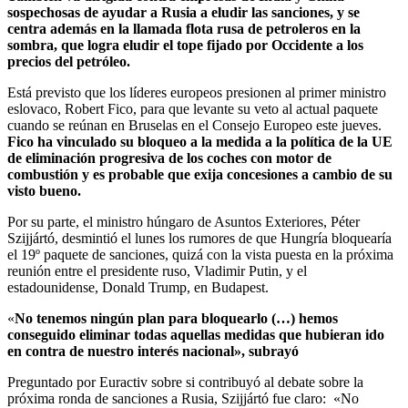
sospechosas de ayudar a Rusia a eludir las sanciones, y se
centra además en la llamada flota rusa de petroleros en la
sombra, que logra eludir el tope fijado por Occidente a los
precios del petróleo.
Está previsto que los líderes europeos presionen al primer ministro
eslovaco, Robert Fico, para que levante su veto al actual paquete
cuando se reúnan en Bruselas en el Consejo Europeo este jueves.
Fico ha vinculado su bloqueo a la medida a la política de la UE
de eliminación progresiva de los coches con motor de
combustión y es probable que exija concesiones a cambio de su
visto bueno.
Por su parte, el ministro húngaro de Asuntos Exteriores, Péter
Szijjártó, desmintió el lunes los rumores de que Hungría bloquearía
el 19º paquete de sanciones, quizá con la vista puesta en la próxima
reunión entre el presidente ruso, Vladimir Putin, y el
estadounidense, Donald Trump, en Budapest.
«
No tenemos ningún plan para bloquearlo (…) hemos
conseguido eliminar todas aquellas medidas que hubieran ido
en contra de nuestro interés nacional», subrayó
Preguntado por Euractiv sobre si contribuyó al debate sobre la
próxima ronda de sanciones a Rusia, Szijjártó fue claro: «No