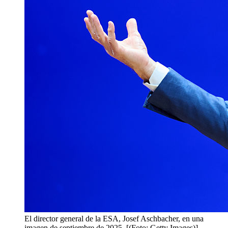
El director general de la ESA, Josef Aschbacher, en una
imagen de septiembre de 2025. [(Foto: Getty Images)]