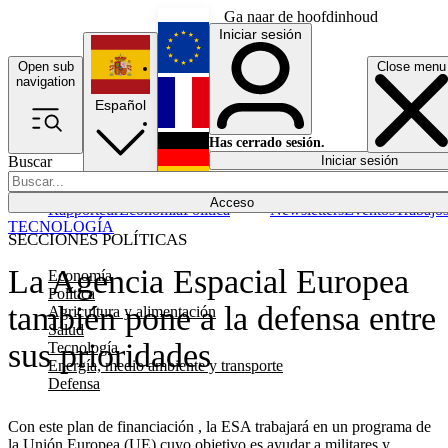
Ga naar de hoofdinhoud
Iniciar sesión
Open sub
Close menu
English
navigation
Español
Français
Has cerrado sesión.
Buscar
Iniciar sesión
Modo oscuro
Deutsch
Acceso
Rapporteur
Economía
Política
Newsletters
Eventos
Trabajo
TECNOLOGÍA
SECCIONES POLÍTICAS
La Agencia Espacial Europea
Economía
Política
también pone a la defensa entre
Agricultura y alimentación
Salud
sus prioridades
Tecnología
Energía, medio ambiente y transporte
Defensa
Con este plan de financiación , la ESA trabajará en un programa de
la Unión Europea (UE) cuyo objetivo es ayudar a militares y