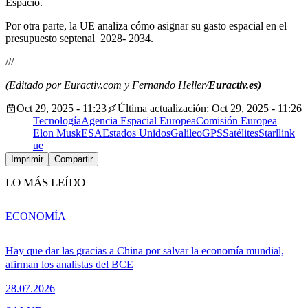
Espacio.
Por otra parte, la UE analiza cómo asignar su gasto espacial en el
presupuesto septenal 2028- 2034.
///
(Editado por Euractiv.com y Fernando Heller/
Euractiv.es)
Oct 29, 2025 - 11:23
Última actualización: Oct 29, 2025 - 11:26
Tecnología
Agencia Espacial Europea
Comisión Europea
Elon Musk
ESA
Estados Unidos
Galileo
GPS
Satélites
Starllink
ue
Imprimir
Compartir
LO MÁS LEÍDO
ECONOMÍA
Hay que dar las gracias a China por salvar la economía mundial,
afirman los analistas del BCE
28.07.2026