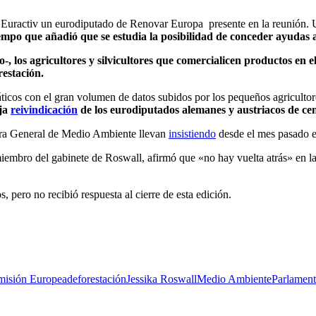
a Euractiv un eurodiputado de Renovar Europa presente en la reunión.
empo que añadió que se estudia la posibilidad de conceder ayudas
o-, los agricultores y silvicultores que comercialicen productos en
restación.
ticos con el gran volumen de datos subidos por los pequeños agricultore
ja
reivindicación
de los eurodiputados alemanes y austriacos de ce
ora General de Medio Ambiente llevan
insistiendo
desde el mes pasado en
iembro del gabinete de Roswall, afirmó que «no hay vuelta atrás» en la
 pero no recibió respuesta al cierre de esta edición.
isión Europea
deforestación
Jessika Roswall
Medio Ambiente
Parlamen