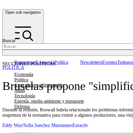
Open sub navigation
Buscar
Rapporteur
Economía
Política
Newsletters
Eventos
Trabajo
SECCIONES POLÍTICAS
POLÍTICA
Economía
Política
Bruselas propone "simplific
Agricultura y alimentación
Salud
Tecnología
Energía, medio ambiente y transporte
Defensa
Durante la reunión, Roswall habría relacionado los problemas informá
reapertura de la normativa para eximir a algunos productores, una vie
Eddy Wax
/
Sofia Sanchez Manzanaro
Euractiv