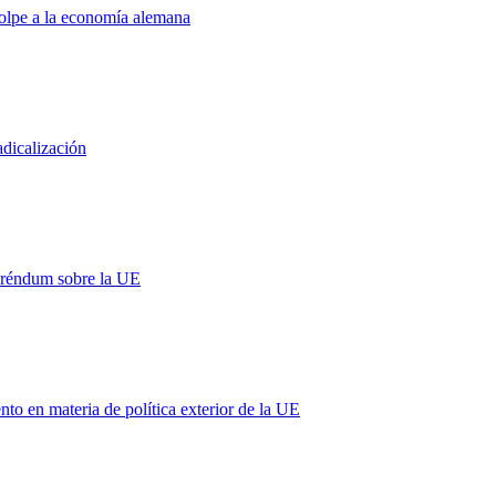
golpe a la economía alemana
adicalización
eréndum sobre la UE
 en materia de política exterior de la UE