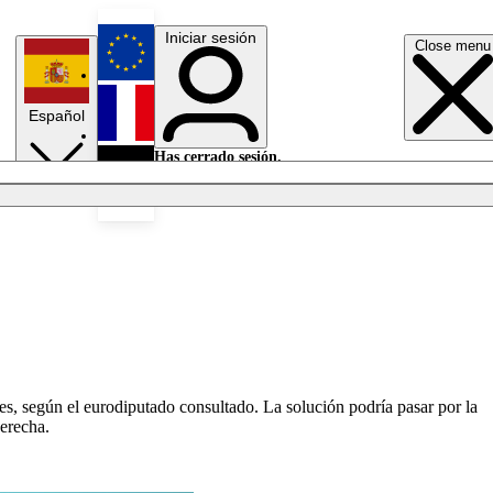
Iniciar sesión
Close menu
English
Español
Français
Has cerrado sesión.
Iniciar sesión
Modo oscuro
Deutsch
s, según el eurodiputado consultado. La solución podría pasar por la
derecha.