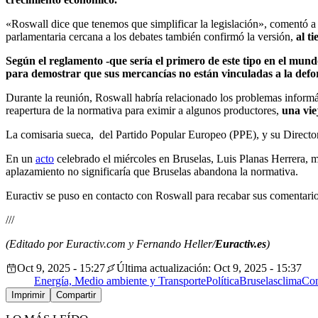
«Roswall dice que tenemos que simplificar la legislación», comentó 
parlamentaria cercana a los debates también confirmó la versión,
al ti
Según el reglamento -que sería el primero de este tipo en el mund
para demostrar que sus mercancías no están vinculadas a la defo
Durante la reunión, Roswall habría relacionado los problemas informá
reapertura de la normativa para eximir a algunos productores,
una vie
La comisaria sueca, del Partido Popular Europeo (PPE), y su Direct
En un
acto
celebrado el miércoles en Bruselas, Luis Planas Herrera, m
aplazamiento no significaría que Bruselas abandona la normativa.
Euractiv se puso en contacto con Roswall para recabar sus comentarios,
///
(Editado por Euractiv.com y Fernando Heller/
Euractiv.es
)
Oct 9, 2025 - 15:27
Última actualización: Oct 9, 2025 - 15:37
Energía, Medio ambiente y Transporte
Política
Bruselas
clima
Com
Imprimir
Compartir