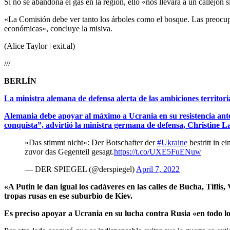
Si no se abandona el gas en la región, ello «nos llevará a un callejó
«La Comisión debe ver tanto los árboles como el bosque. Las preocupac
económicas», concluye la misiva.
(Alice Taylor | exit.al)
///
BERLÍN
La ministra alemana de defensa alerta de las ambiciones territor
Alemania debe apoyar al máximo a Ucrania en su resistencia ante 
conquista”, advirtió la ministra germana de defensa, Christine 
»Das stimmt nicht«: Der Botschafter der
#Ukraine
bestritt in 
zuvor das Gegenteil gesagt.
https://t.co/UXE5FuENuw
— DER SPIEGEL (@derspiegel)
April 7, 2022
«A Putin le dan igual los cadáveres en las calles de Bucha, Tiflis
tropas rusas en ese suburbio de Kiev.
Es preciso apoyar a Ucrania en su lucha contra Rusia «en todo l