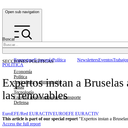
Open sub navigation
Buscar
Rapporteur
Economía
Política
Newsletters
Eventos
Trabajo
SECCIONES POLÍTICAS
POLÍTICA
Economía
Política
Expertos instan a Bruselas a
Agricultura y alimentación
Salud
las renovables
Tecnología
Energía, medio ambiente y transporte
Defensa
EuroEFE/Red EURACTIV
EUROEFE EURACTIV
This article is part of our special report
"Expertos instan a Bruselas 
Access the full report