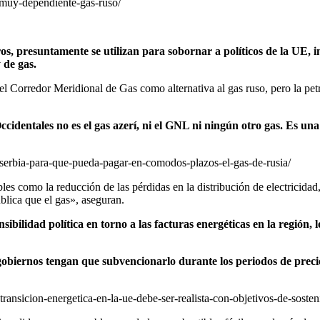
a-muy-dependiente-gas-ruso/
ros, presuntamente se utilizan para sobornar a políticos de la UE,
 de gas.
 Corredor Meridional de Gas como alternativa al gas ruso, pero la petr
ccidentales no es el gas azerí, ni el GNL ni ningún otro gas. Es u
a-serbia-para-que-pueda-pagar-en-comodos-plazos-el-gas-de-rusia/
bles como la reducción de las pérdidas en la distribución de electricid
ública que el gas», aseguran.
sibilidad política en torno a las facturas energéticas en la región
los gobiernos tengan que subvencionarlo durante los periodos de preci
transicion-energetica-en-la-ue-debe-ser-realista-con-objetivos-de-sosteni