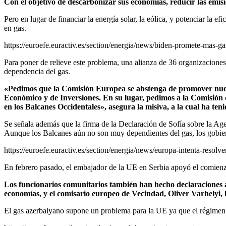
Con el objetivo de descarbonizar sus economías, reducir las emis
Pero en lugar de financiar la energía solar, la eólica, y potenciar la ef
en gas.
https://euroefe.euractiv.es/section/energia/news/biden-promete-mas-ga
Para poner de relieve este problema, una alianza de 36 organizaciones 
dependencia del gas.
«Pedimos que la Comisión Europea se abstenga de promover nuevas 
Económico y de Inversiones. En su lugar, pedimos a la Comisión 
en los Balcanes Occidentales», asegura la misiva, a la cual ha 
Se señala además que la firma de la Declaración de Sofía sobre la Ag
Aunque los Balcanes aún no son muy dependientes del gas, los gobiern
https://euroefe.euractiv.es/section/energia/news/europa-intenta-resolv
En febrero pasado, el embajador de la UE en Serbia apoyó el comienz
Los funcionarios comunitarios también han hecho declaraciones a
economías, y el comisario europeo de Vecindad, Oliver Varhelyi, 
El gas azerbaiyano supone un problema para la UE ya que el régimen de