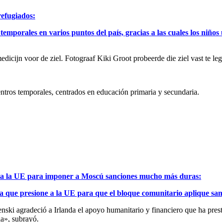
refugiados:
 temporales en varios puntos del país, gracias a las cuales los niñ
icijn voor de ziel. Fotograaf Kiki Groot probeerde die ziel vast te l
ntros temporales, centrados en educación primaria y secundaria.
ne a la UE para imponer a Moscú sanciones mucho más duras:
da que presione a la UE para que el bloque comunitario aplique sa
elenski agradeció a Irlanda el apoyo humanitario y financiero que ha pr
ia», subrayó.