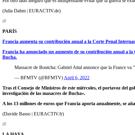
Por otro lado aseguró que es indispensable evitar que la guerra se exti
(Julia Dahm | EURACTIV.de)
///
PARÍS
Francia aumenta su contribución anual a la Corte Penal Internac
Francia ha anunciado un aumento de su contribución anual a la C
Bucha.
Massacre de Boutcha: Gabriel Attal annonce que la France va 
— BFMTV (@BFMTV)
April 6, 2022
Tras el Consejo de Ministros de este miércoles, el portavoz del go
investigación de las masacres de Bucha».
A los 13 millones de euros que Francia aporta anualmente, se aña
(Davide Basso | EURACTIV.fr)
///
LA HAYA