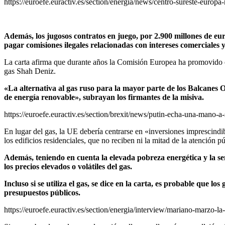
https://euroefe.euractiv.es/section/energia/news/centro-sureste-europ
Además, los jugosos contratos en juego, por 2.900 millones de eu
pagar comisiones ilegales relacionadas con intereses comerciales y
La carta afirma que durante años la Comisión Europea ha promovido el
gas Shah Deniz.
«La alternativa al gas ruso para la mayor parte de los Balcanes O
de energía renovable», subrayan los firmantes de la misiva.
https://euroefe.euractiv.es/section/brexit/news/putin-echa-una-mano-
En lugar del gas, la UE debería centrarse en «inversiones imprescindi
los edificios residenciales, que no reciben ni la mitad de la atención p
Además, teniendo en cuenta la elevada pobreza energética y la sen
los precios elevados o volátiles del gas.
Incluso si se utiliza el gas, se dice en la carta, es probable que 
presupuestos públicos.
https://euroefe.euractiv.es/section/energia/interview/mariano-marzo-la-