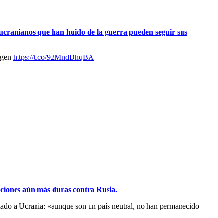
os ucranianos que han huido de la guerra pueden seguir sus
eggen
https://t.co/92MndDhqBA
nciones aún más duras contra Rusia.
estado a Ucrania: «aunque son un país neutral, no han permanecido