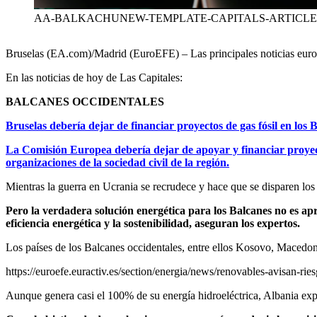
AA-BALKACHUNEW-TEMPLATE-CAPITALS-ARTICLE-2
Bruselas (EA.com)/Madrid (EuroEFE) – Las principales noticias europ
En las noticias de hoy de Las Capitales:
BALCANES OCCIDENTALES
Bruselas debería dejar de financiar proyectos de gas fósil en lo
La Comisión Europea debería dejar de apoyar y financiar proyecto
organizaciones de la sociedad civil de la región.
Mientras la guerra en Ucrania se recrudece y hace que se disparen los 
Pero la verdadera solución energética para los Balcanes no es ap
eficiencia energética y la sostenibilidad, aseguran los expertos.
Los países de los Balcanes occidentales, entre ellos Kosovo, Macedon
https://euroefe.euractiv.es/section/energia/news/renovables-avisan-rie
Aunque genera casi el 100% de su energía hidroeléctrica, Albania expo