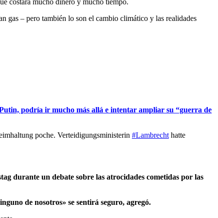
e que costará mucho dinero y mucho tiempo.
an gas – pero también lo son el cambio climático y las realidades
 Putin, podría ir mucho más allá e intentar ampliar su “guerra de
heimhaltung poche. Verteidigungsministerin
#Lambrecht
hatte
estag durante un debate sobre las atrocidades cometidas por las
inguno de nosotros» se sentirá seguro, agregó.