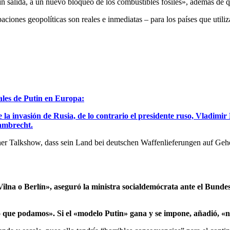
n sin salida, a un nuevo bloqueo de los combustibles fósiles», además d
iones geopolíticas son reales e inmediatas – para los países que utiliz
iales de Putin en Europa:
la invasión de Rusia, de lo contrario el presidente ruso, Vladimir
Lambrecht.
einer Talkshow, dass sein Land bei deutschen Waffenlieferungen auf Ge
, Vilna o Berlín», aseguró la ministra socialdemócrata ante el Bund
o que podamos». Si el «modelo Putin» gana y se impone, añadió, «n