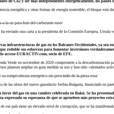
iones de Co2 y ser más independientes energéticamente, los países 
iciencia energética y otras formas de energía sostenible, el bloque está d
s-a-la-ue-para-huir-del-carburante-ruso/
ha enviado una carta a la presidenta de la Comisión Europea, Ursula von
infraestructuras de gas en los Balcanes Occidentales, ya sea en d
que redoble sus esfuerzos para fomentar inversiones verdaderamen
tenido acceso EURACTIV.com, socio de EFE.
enda Verde en noviembre de 2020 compromete a la descarbonización para 
os planean ampliar en gran medida su uso y han sido «alentados activa
er-su-rompecabezas-energetico-sin-prescindir-de-la-pieza-rusa/
o de las obras del nuevo gasoducto Serbia-Bulgaria, financiado en par
 favor del gas en una cumbre celebrada en Bakú. Se ha presentado
ha expresado su esperanza de que se aprueben más proyectos estrat
 ese país tiene un elevado nivel de corrupción, que se ha manifestado 