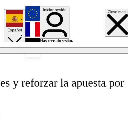
Iniciar sesión
Close menu
English
Español
Français
Has cerrado sesión.
Iniciar sesión
Modo oscuro
Deutsch
es y reforzar la apuesta por
"