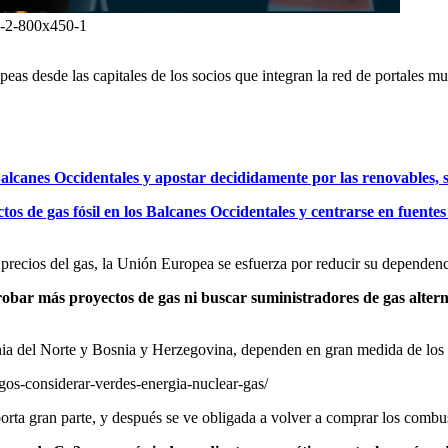
-800x450-1
eas desde las capitales de los socios que integran la red de portales
s Balcanes Occidentales y apostar decididamente por las renovables,
s de gas fósil en los Balcanes Occidentales y centrarse en fuentes
precios del gas, la Unión Europea se esfuerza por reducir su dependenci
robar más proyectos de gas ni buscar suministradores de gas alter
ia del Norte y Bosnia y Herzegovina, dependen en gran medida de los c
sgos-considerar-verdes-energia-nuclear-gas/
rta gran parte, y después se ve obligada a volver a comprar los combust