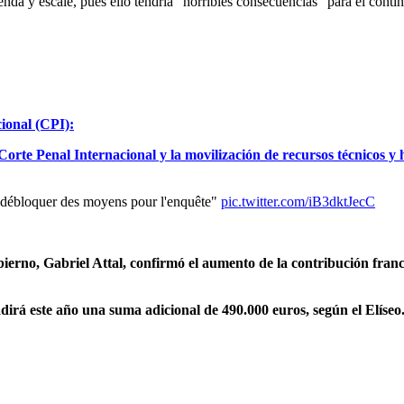
enda y escale, pues ello tendría “horribles consecuencias” para el contin
ional (CPI):
orte Penal Internacional y la movilización de recursos técnicos y
"débloquer des moyens pour l'enquête"
pic.twitter.com/iB3dktJecC
bierno, Gabriel Attal, confirmó el aumento de la contribución franc
dirá este año una suma adicional de 490.000 euros, según el Elíseo