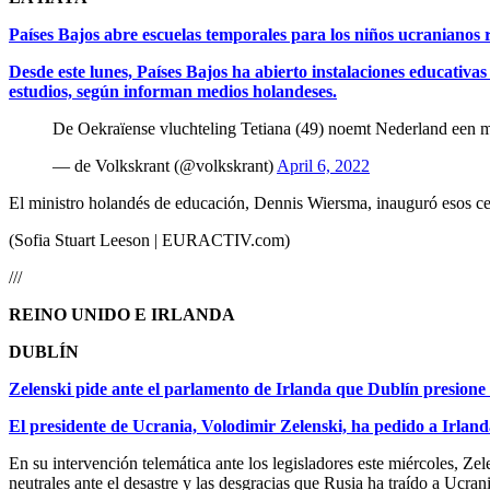
Países Bajos abre escuelas temporales para los niños ucranianos 
Desde este lunes, Países Bajos ha abierto instalaciones educativas
estudios, según informan medios holandeses.
De Oekraïense vluchteling Tetiana (49) noemt Nederland een med
— de Volkskrant (@volkskrant)
April 6, 2022
El ministro holandés de educación, Dennis Wiersma, inauguró esos ce
(Sofia Stuart Leeson | EURACTIV.com)
///
REINO UNIDO E IRLANDA
DUBLÍN
Zelenski pide ante el parlamento de Irlanda que Dublín presio
El presidente de Ucrania, Volodimir Zelenski, ha pedido a Irlan
En su intervención telemática ante los legisladores este miércoles, Z
neutrales ante el desastre y las desgracias que Rusia ha traído a Ucran