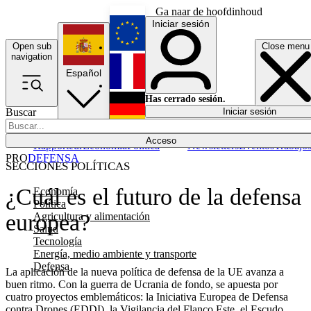
Ga naar de hoofdinhoud
Iniciar sesión
Open sub
Close menu
English
navigation
Español
Français
Has cerrado sesión.
Buscar
Iniciar sesión
Modo oscuro
Deutsch
Acceso
Rapporteur
Economía
Política
Newsletters
Eventos
Trabajo
PRO
DEFENSA
SECCIONES POLÍTICAS
¿Cuál es el futuro de la defensa
Economía
Política
europea?
Agricultura y alimentación
Salud
Tecnología
Energía, medio ambiente y transporte
Defensa
La aplicación de la nueva política de defensa de la UE avanza a
buen ritmo. Con la guerra de Ucrania de fondo, se apuesta por
cuatro proyectos emblemáticos: la Iniciativa Europea de Defensa
contra Drones (EDDI), la Vigilancia del Flanco Este, el Escudo