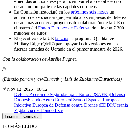
«medidas adicionales» para
incentivar
el apoyo al ejército
ucraniano por parte de las capitales europeas.
La Comisión negociará en los
próximos seis meses
un
acuerdo de asociación
que permita a las empresas de defensa
ucranianas acceder a proyectos de colaboración de la UE en
el marco del
Fondo Europeo de Defensa
, dotado con 7.300
millones de euros
.
El ejecutivo de la UE
lanzará
su programa Qualitative
Military Edge (QME) para apoyar las inversiones en las
fuerzas armadas de Ucrania en el primer trimestre de 2026.
Con la colaboración de Aurélie Pugnet.
///
(Editado por cm y aw/Euractiv y Luis de Zubiaurre/
Euractiv.es
)
Nov 12, 2025 - 08:12
Defensa
Acción de Seguridad para Europa (SAFE )
Defensa
Drones
Escudo Aéreo Europeo
Escudo Espacial Europeo
Iniciativa Europea de Defensa contra Drones (EDDI)
Ucrania
Vigilancia del Flanco Este
Imprimir
Compartir
LO MÁS LEÍDO