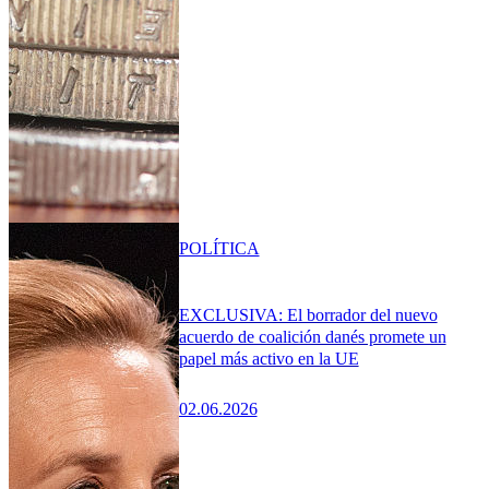
POLÍTICA
EXCLUSIVA: El borrador del nuevo
acuerdo de coalición danés promete un
papel más activo en la UE
02.06.2026