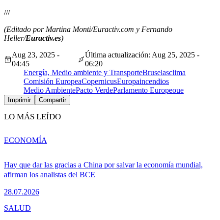
///
(Editado por Martina Monti/Euractiv.com y Fernando
Heller/
Euractiv.es
)
Aug 23, 2025 -
Última actualización: Aug 25, 2025 -
04:45
06:20
Energía, Medio ambiente y Transporte
Bruselas
clima
Comisión Europea
Copernicus
Europa
incendios
Medio Ambiente
Pacto Verde
Parlamento Europeo
ue
Imprimir
Compartir
LO MÁS LEÍDO
ECONOMÍA
Hay que dar las gracias a China por salvar la economía mundial,
afirman los analistas del BCE
28.07.2026
SALUD