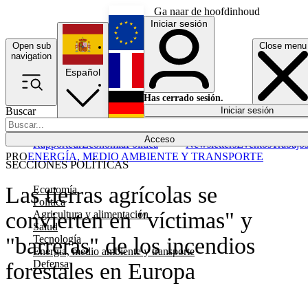
Ga naar de hoofdinhoud
Iniciar sesión
Open sub
Close menu
English
navigation
Español
Français
Has cerrado sesión.
Buscar
Iniciar sesión
Modo oscuro
Deutsch
Acceso
Rapporteur
Economía
Política
Newsletters
Eventos
Trabajo
PRO
ENERGÍA, MEDIO AMBIENTE Y TRANSPORTE
SECCIONES POLÍTICAS
Las tierras agrícolas se
Economía
Política
convierten en "víctimas" y
Agricultura y alimentación
Salud
Tecnología
"barreras" de los incendios
Energía, medio ambiente y transporte
Defensa
forestales en Europa