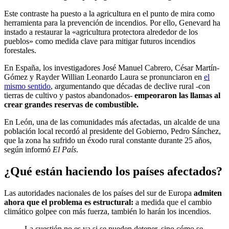
Este contraste ha puesto a la agricultura en el punto de mira como
herramienta para la prevención de incendios. Por ello, Genevard ha
instado a restaurar la «agricultura protectora alrededor de los
pueblos» como medida clave para mitigar futuros incendios
forestales.
En España, los investigadores José Manuel Cabrero, César Martín-
Gómez y Rayder Willian Leonardo Laura se pronunciaron en
el
mismo sentido
, argumentando que décadas de declive rural -con
tierras de cultivo y pastos abandonados-
empeoraron las llamas al
crear grandes reservas de combustible.
En León, una de las comunidades más afectadas, un alcalde de una
población local recordó al presidente del Gobierno, Pedro Sánchez,
que la zona ha sufrido un éxodo rural constante durante 25 años,
según informó
El País
.
¿Qué están haciendo los países afectados?
Las autoridades nacionales de los países del sur de Europa
admiten
ahora que el problema es estructural:
a medida que el cambio
climático golpee con más fuerza, también lo harán los incendios.
La cuestión no es ya si se pueden detener, sino cómo se