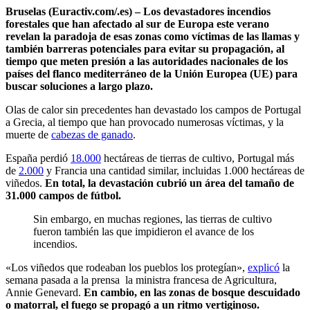
Bruselas (Euractiv.com/.es) – Los devastadores incendios
forestales que han afectado al sur de Europa este verano
revelan la paradoja de esas zonas como víctimas de las llamas y
también barreras potenciales para evitar su propagación, al
tiempo que meten presión a las autoridades nacionales de los
países del flanco mediterráneo de la Unión Europea (UE) para
buscar soluciones a largo plazo.
Olas de calor sin precedentes han devastado los campos de Portugal
a Grecia, al tiempo que han provocado numerosas víctimas, y la
muerte de
cabezas de ganado
.
España perdió
18.000
hectáreas de tierras de cultivo, Portugal más
de
2.000
y Francia una cantidad similar, incluidas 1.000 hectáreas de
viñedos.
En total, la devastación cubrió un área del tamaño de
31.000 campos de fútbol.
Sin embargo, en muchas regiones, las tierras de cultivo
fueron también las que impidieron el avance de los
incendios.
«Los viñedos que rodeaban los pueblos los protegían»,
explicó
la
semana pasada a la prensa la ministra francesa de Agricultura,
Annie Genevard.
En cambio, en las zonas de bosque descuidado
o matorral, el fuego se propagó a un ritmo vertiginoso.