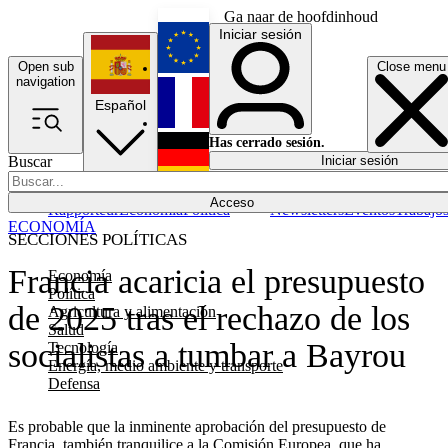
Ga naar de hoofdinhoud
Iniciar sesión
Open sub
Close menu
English
navigation
Español
Français
Has cerrado sesión.
Buscar
Iniciar sesión
Modo oscuro
Deutsch
Acceso
Rapporteur
Economía
Política
Newsletters
Eventos
Trabajo
ECONOMÍA
SECCIONES POLÍTICAS
Francia acaricia el presupuesto
Economía
Política
de 2025 tras el rechazo de los
Agricultura y alimentación
Salud
socialistas a tumbar a Bayrou
Tecnología
Energía, medio ambiente y transporte
Defensa
Es probable que la inminente aprobación del presupuesto de
Francia, también tranquilice a la Comisión Europea, que ha