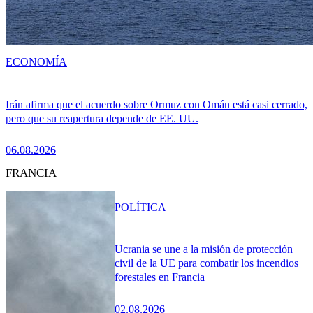
ECONOMÍA
Irán afirma que el acuerdo sobre Ormuz con Omán está casi cerrado,
pero que su reapertura depende de EE. UU.
06.08.2026
FRANCIA
POLÍTICA
Ucrania se une a la misión de protección
civil de la UE para combatir los incendios
forestales en Francia
02.08.2026