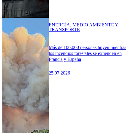
ENERGÍA, MEDIO AMBIENTE Y
TRANSPORTE
Más de 100.000 personas huyen mientras
los incendios forestales se extienden en
Francia y España
25.07.2026