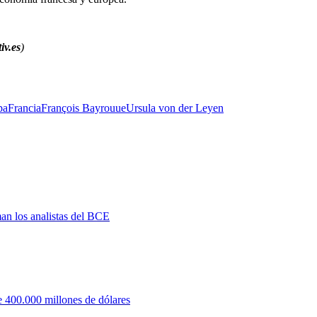
iv.es
)
pa
Francia
François Bayrou
ue
Ursula von der Leyen
man los analistas del BCE
 400.000 millones de dólares