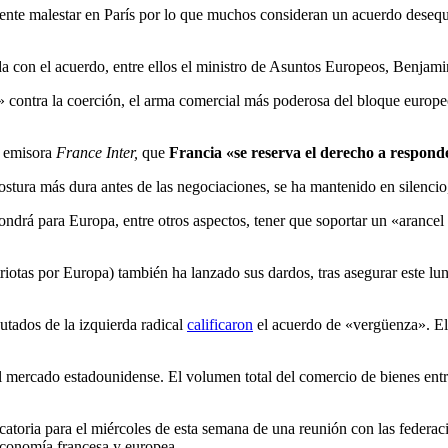
iente malestar en París por lo que muchos consideran un acuerdo desequi
zada con el acuerdo, entre ellos el ministro de Asuntos Europeos, Benja
» contra la coerción,
el arma comercial más poderosa del bloque europeo,
a emisora
France Inter,
que
Francia «se reserva el derecho a responde
tura más dura antes de las negociaciones, se ha mantenido en silenci
drá para Europa, entre otros aspectos, tener que soportar un «arancel 
riotas por Europa) también ha lanzado sus dardos, tras asegurar este l
utados de la izquierda radical
calificaron
el acuerdo de «vergüenza». El
 mercado estadounidense. El volumen total del comercio de bienes entr
atoria para el miércoles de esta semana de una reunión con las federac
 economía francesa y europea.