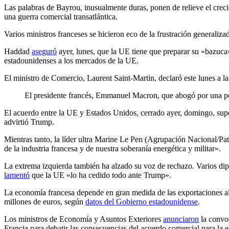
Las palabras de Bayrou, inusualmente duras, ponen de relieve el crec
una guerra comercial transatlántica.
Varios ministros franceses se hicieron eco de la frustración generali
Haddad
aseguró
ayer, lunes, que la UE tiene que preparar su «bazuca
estadounidenses a los mercados de la UE.
El ministro de Comercio, Laurent Saint-Martin, declaró este lunes a l
El presidente francés, Emmanuel Macron, que abogó por una pos
El acuerdo entre la UE y Estados Unidos, cerrado ayer, domingo, supon
advirtió Trump.
Mientras tanto, la líder ultra Marine Le Pen (Agrupación Nacional/Pat
de la industria francesa y de nuestra soberanía energética y militar».
La extrema izquierda también ha alzado su voz de rechazo. Varios dip
lamentó
que la UE «lo ha cedido todo ante Trump».
La economía francesa depende en gran medida de las exportaciones al
millones de euros, según
datos del Gobierno estadounidense
.
Los ministros de Economía y Asuntos Exteriores
anunciaron
la convoc
Francia para debatir las consecuencias del acuerdo comercial para la