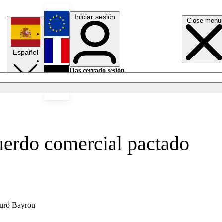
Iniciar sesión
Close menu
English
Español
Français
Has cerrado sesión.
Iniciar sesión
Modo oscuro
Deutsch
uerdo comercial pactado
eguró Bayrou