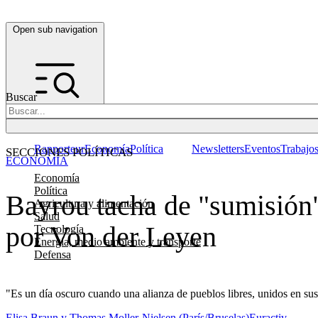
Open sub navigation
Buscar
Rapporteur
Economía
Política
Newsletters
Eventos
Trabajo
SECCIONES POLÍTICAS
ECONOMÍA
Economía
Política
Bayrou tacha de "sumisión
Agricultura y alimentación
Salud
por Von der Leyen
Tecnología
Energía, medio ambiente y transporte
Defensa
"Es un día oscuro cuando una alianza de pueblos libres, unidos en sus 
Elisa Braun y Thomas Moller-Nielsen (París/Bruselas)
Euractiv