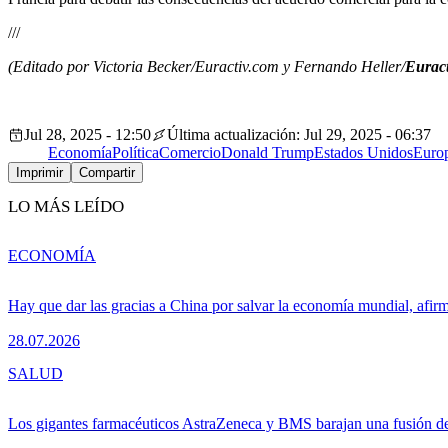
///
(Editado por Victoria Becker/Euractiv.com y Fernando Heller/
Euract
Jul 28, 2025 - 12:50
Última actualización: Jul 29, 2025 - 06:37
Economía
Política
Comercio
Donald Trump
Estados Unidos
Euro
Imprimir
Compartir
LO MÁS LEÍDO
ECONOMÍA
Hay que dar las gracias a China por salvar la economía mundial, afir
28.07.2026
SALUD
Los gigantes farmacéuticos AstraZeneca y BMS barajan una fusión de