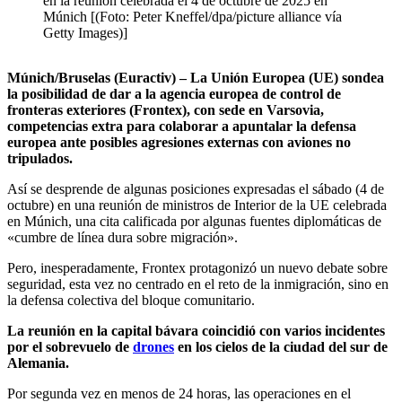
en la reunión celebrada el 4 de octubre de 2025 en
Múnich [(Foto: Peter Kneffel/dpa/picture alliance vía
Getty Images)]
Múnich/Bruselas (Euractiv) – La Unión Europea (UE) sondea
la posibilidad de dar a la agencia europea de control de
fronteras exteriores (Frontex), con sede en Varsovia,
competencias extra para colaborar a apuntalar la defensa
europea ante posibles agresiones externas con aviones no
tripulados.
Así se desprende de algunas posiciones expresadas el sábado (4 de
octubre) en una reunión de ministros de Interior de la UE celebrada
en Múnich, una cita calificada por algunas fuentes diplomáticas de
«cumbre de línea dura sobre migración».
Pero, inesperadamente, Frontex protagonizó un nuevo debate sobre
seguridad, esta vez no centrado en el reto de la inmigración, sino en
la defensa colectiva del bloque comunitario.
La reunión en la capital bávara coincidió con varios incidentes
por el sobrevuelo de
drones
en los cielos de la ciudad del sur de
Alemania.
Por segunda vez en menos de 24 horas, las operaciones en el