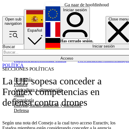
Ga naar de hoofdinhoud
Iniciar sesión
Open sub
Close menu
English
navigation
Español
Français
Has cerrado sesión.
Buscar
Iniciar sesión
Modo oscuro
Deutsch
Acceso
Rapporteur
Economía
Política
Newsletters
Eventos
Trabajo
POLÍTICA
SECCIONES POLÍTICAS
La UE sopesa conceder a
Economía
Política
Frontex competencias en
Agricultura y alimentación
Salud
defensa contra drones
Tecnología
Energía, medio ambiente y transporte
Defensa
Según una nota del Consejo a la cual tuvo acceso Euractiv, los
Estados miembros están considerando conceder a la agencia