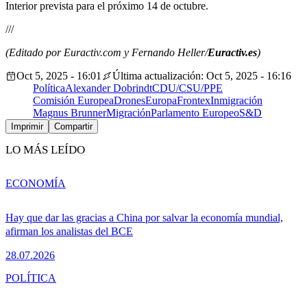
Interior prevista para el próximo 14 de octubre.
///
(Editado por Euractiv.com y Fernando Heller/
Euractiv.es
)
Oct 5, 2025 - 16:01
Última actualización: Oct 5, 2025 - 16:16
Política
Alexander Dobrindt
CDU/CSU/PPE
Comisión Europea
Drones
Europa
Frontex
Inmigración
Magnus Brunner
Migración
Parlamento Europeo
S&D
Imprimir
Compartir
LO MÁS LEÍDO
ECONOMÍA
Hay que dar las gracias a China por salvar la economía mundial,
afirman los analistas del BCE
28.07.2026
POLÍTICA