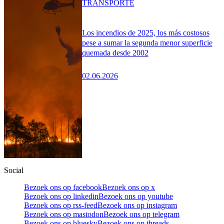
TRANSPORTE
Los incendios de 2025, los más costosos
pese a sumar la segunda menor superficie
quemada desde 2002
02.06.2026
Social
Bezoek ons op facebook
Bezoek ons op x
Bezoek ons op linkedin
Bezoek ons op youtube
Bezoek ons op rss-feed
Bezoek ons op instagram
Bezoek ons op mastodon
Bezoek ons op telegram
Bezoek ons op bluesky
Bezoek ons op threads