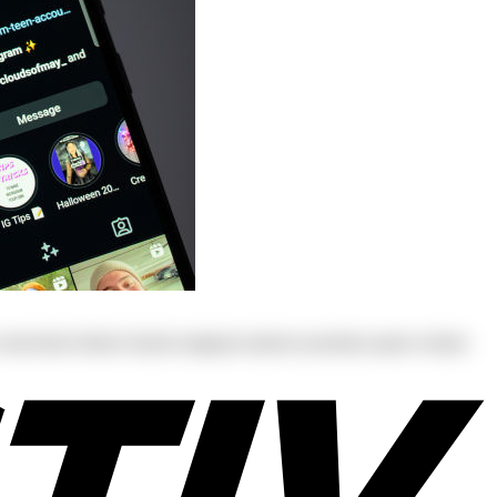
s at consectetur dolores harum magnam maiores possimus quam veniam