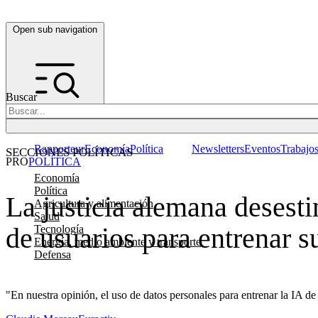
Open sub navigation
Buscar
Rapporteur
Economía
Política
Newsletters
Eventos
Trabajo
SECCIONES POLÍTICAS
PRO
POLÍTICA
Economía
Política
La justicia alemana desest
Agricultura y alimentación
Salud
de usuarios para entrenar s
Tecnología
Energía, medio ambiente y transporte
Defensa
"En nuestra opinión, el uso de datos personales para entrenar la IA