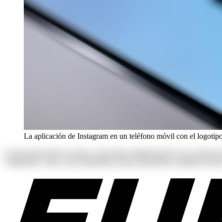
La aplicación de Instagram en un teléfono móvil con el logoti
Lorem ipsum dolor sit amet, consectetur adipisicing elit. Ab corpori
voluptatum. Alias, iusto laudantium neque perspiciatis similique tenetu