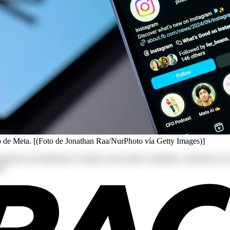
po de Meta. [(Foto de Jonathan Raa/NurPhoto vía Getty Images)]
s deserunt exercitationem in itaque rerum ullam voluptates. Asperiore
r!