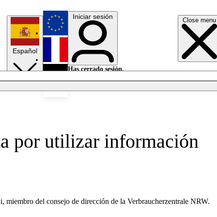
Iniciar sesión
Close menu
English
Español
Français
Has cerrado sesión.
Iniciar sesión
Modo oscuro
Deutsch
 por utilizar información
ki, miembro del consejo de dirección de la Verbraucherzentrale NRW.