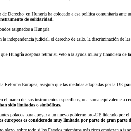
ado de Derecho en Hungría ha colocado a esa política comunitaria ante 
instrumento de solidaridad.
ondos asignados a Hungría.
la independencia judicial, el derecho de asilo, la discriminación de la
ue Hungría aceptara retirar su veto a la ayuda miliar y financiera de 
ra la Reforma Europea, asegura que las medidas adoptadas por la UE
par
n el marco de sus instrumentos específicos, una suma equivalente a ce
han sido limitadas o simbólicas.
tantes polacos para apoyar a un nuevo gobierno pro-UE liderado por el
dos europeos es considerada muy limitada por parte de gran parte d
argo plazo, sobre todo si los Estados miembros más ricos empiezan a ign