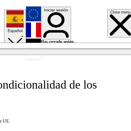
Iniciar sesión
Close menu
English
Español
Français
Has cerrado sesión.
Iniciar sesión
Modo oscuro
Deutsch
ondicionalidad de los
la UE.