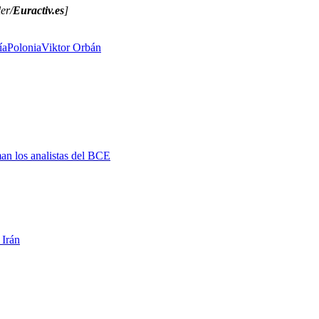
er/
Euractiv.es
]
ía
Polonia
Viktor Orbán
man los analistas del BCE
 Irán