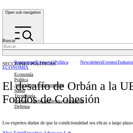
Open sub navigation
Buscar
Rapporteur
Economía
Política
Newsletters
Eventos
Trabajo
SECCIONES POLÍTICAS
ECONOMÍA
Economía
Política
El desafío de Orbán a la UE
Agricultura y alimentación
Salud
Fondos de Cohesión
Tecnología
Energía, medio ambiente y transporte
Defensa
Los expertos dudan de que la condicionalidad sea eficaz a largo plazo,
Xhoi Zajmi
Euractiv's Advocacy Lab