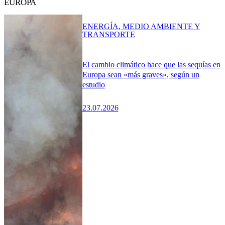
EUROPA
ENERGÍA, MEDIO AMBIENTE Y
TRANSPORTE
El cambio climático hace que las sequías en
Europa sean «más graves», según un
estudio
23.07.2026