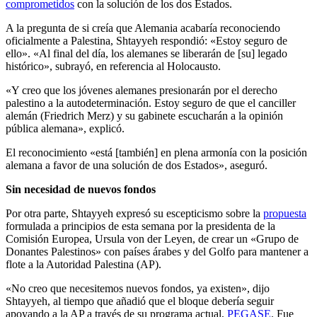
comprometidos
con la solución de los dos Estados.
A la pregunta de si creía que Alemania acabaría reconociendo
oficialmente a Palestina, Shtayyeh respondió: «Estoy seguro de
ello». «Al final del día, los alemanes se liberarán de [su] legado
histórico», subrayó, en referencia al Holocausto.
«Y creo que los jóvenes alemanes presionarán por el derecho
palestino a la autodeterminación. Estoy seguro de que el canciller
alemán (Friedrich Merz) y su gabinete escucharán a la opinión
pública alemana», explicó.
El reconocimiento «está [también] en plena armonía con la posición
alemana a favor de una solución de dos Estados», aseguró.
Sin necesidad de nuevos fondos
Por otra parte, Shtayyeh expresó su escepticismo sobre la
propuesta
formulada a principios de esta semana por la presidenta de la
Comisión Europea, Ursula von der Leyen, de crear un «Grupo de
Donantes Palestinos» con países árabes y del Golfo para mantener a
flote a la Autoridad Palestina (AP).
«No creo que necesitemos nuevos fondos, ya existen», dijo
Shtayyeh, al tiempo que añadió que el bloque debería seguir
apoyando a la AP a través de su programa actual,
PEGASE
. Fue