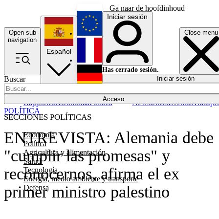
Ga naar de hoofdinhoud
Iniciar sesión
Open sub
Close menu
English
navigation
Español
Français
Has cerrado sesión.
Buscar
Iniciar sesión
Modo oscuro
Deutsch
Acceso
Rapporteur
Economía
Política
Newsletters
Eventos
Trabajo
POLÍTICA
SECCIONES POLÍTICAS
ENTREVISTA: Alemania debe
Economía
Política
"cumplir las promesas" y
Agricultura y alimentación
Salud
reconocernos, afirma el ex
Tecnología
Energía, medio ambiente y transporte
primer ministro palestino
Defensa