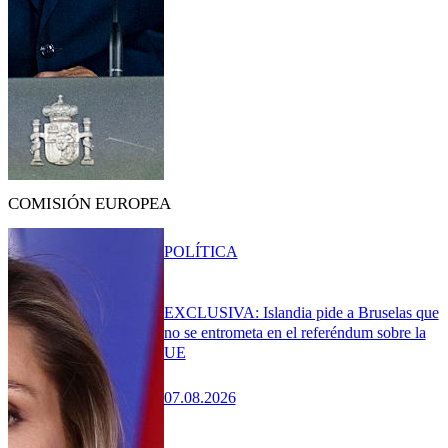
COMISIÓN EUROPEA
POLÍTICA
EXCLUSIVA: Islandia pide a Bruselas que
no se entrometa en el referéndum sobre la
UE
07.08.2026