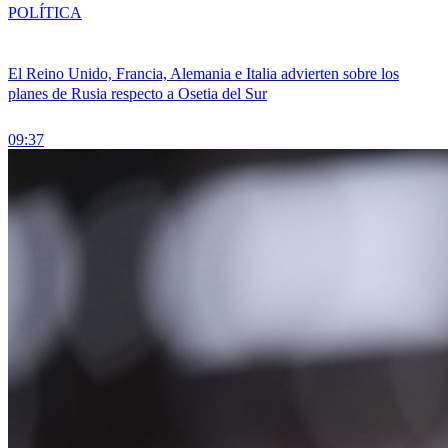
POLÍTICA
El Reino Unido, Francia, Alemania e Italia advierten sobre los
planes de Rusia respecto a Osetia del Sur
09:37