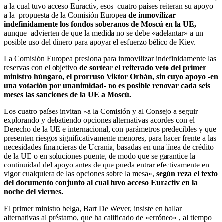
a la cual tuvo acceso Euractiv, esos cuatro países reiteran su apoyo
a la propuesta de la Comisión Europea
de inmovilizar
indefinidamente los fondos soberanos de Moscú en la UE,
aunque advierten de que la medida no se debe «adelantar» a un
posible uso del dinero para apoyar el esfuerzo bélico de Kiev.
La Comisión Europea presiona para inmovilizar indefinidamente las
reservas con el objetivo
de sortear el reiterado veto del primer
ministro húngaro, el prorruso Viktor Orbán, sin cuyo apoyo -en
una votación por unanimidad- no es posible renovar cada seis
meses las sanciones de la UE a Moscú.
Los cuatro países invitan «a la Comisión y al Consejo a seguir
explorando y debatiendo opciones alternativas acordes con el
Derecho de la UE e internacional, con parámetros predecibles y que
presenten riesgos significativamente menores, para hacer frente a las
necesidades financieras de Ucrania, basadas en una línea de crédito
de la UE o en soluciones puente, de modo que se garantice la
continuidad del apoyo antes de que pueda entrar efectivamente en
vigor cualquiera de las opciones sobre la mesa»,
según reza el texto
del documento conjunto al cual tuvo acceso Euractiv en la
noche del viernes.
El primer ministro belga, Bart De Wever, insiste en hallar
alternativas al préstamo, que ha calificado de «erróneo» , al tiempo