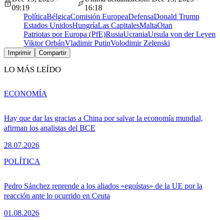
09:19
16:18
Política
Bélgica
Comisión Europea
Defensa
Donald Trump
Estados Unidos
Hungría
Las Capitales
Malta
Otan
Patriotas por Europa (PfE)
Rusia
Ucrania
Ursula von der Leyen
Viktor Orbán
Vladimir Putin
Volodimir Zelenski
Imprimir
Compartir
LO MÁS LEÍDO
ECONOMÍA
Hay que dar las gracias a China por salvar la economía mundial,
afirman los analistas del BCE
28.07.2026
POLÍTICA
Pedro Sánchez reprende a los aliados «egoístas» de la UE por la
reacción ante lo ocurrido en Ceuta
01.08.2026