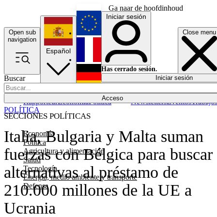
Ga naar de hoofdinhoud
Iniciar sesión
Open sub
Close menu
English
navigation
Español
Français
Has cerrado sesión.
Buscar
Iniciar sesión
Modo oscuro
Deutsch
Acceso
Rapporteur
Economía
Política
Newsletters
Eventos
Trabajo
POLÍTICA
SECCIONES POLÍTICAS
Italia, Bulgaria y Malta suman
Economía
Política
fuerzas con Bélgica para buscar
Agricultura y alimentación
Salud
alternativas al préstamo de
Tecnología
Energía, medio ambiente y transporte
210.000 millones de la UE a
Defensa
Ucrania