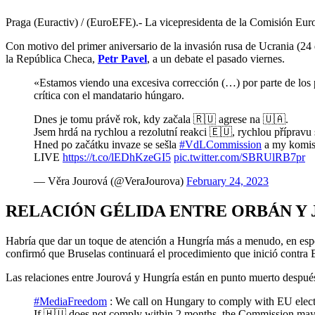
Praga (Euractiv) / (EuroEFE).- La vicepresidenta de la Comisión Euro
Con motivo del primer aniversario de la invasión rusa de Ucrania (24 
la República Checa,
Petr Pavel
, a un debate el pasado viernes.
«Estamos viendo una excesiva corrección (…) por parte de los p
crítica con el mandatario húngaro.
Dnes je tomu právě rok, kdy začala 🇷🇺 agrese na 🇺🇦.
Jsem hrdá na rychlou a rezolutní reakci 🇪🇺, rychlou přípravu
Hned po začátku invaze se sešla
#VdLCommission
a my komisa
LIVE
https://t.co/lEDhKzeGI5
pic.twitter.com/SBRUlRB7pr
— Věra Jourová (@VeraJourova)
February 24, 2023
RELACIÓN GÉLIDA ENTRE ORBÁN Y
Habría que dar un toque de atención a Hungría más a menudo, en espec
confirmó que Bruselas continuará el procedimiento que inició contra
Las relaciones entre Jourová y Hungría están en punto muerto despu
#MediaFreedom
: We call on Hungary to comply with EU electr
If 🇭🇺 does not comply within 2 months, the Commission may 