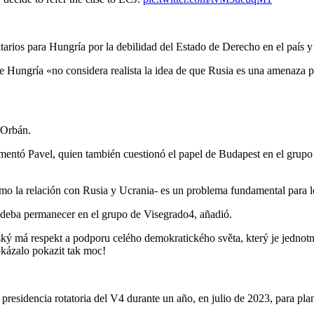
rios para Hungría por la debilidad del Estado de Derecho en el país y l
Hungría «no considera realista la idea de que Rusia es una amenaza p
e Orbán.
entó Pavel, quien también cuestionó el papel de Budapest en el grupo
o la relación con Rusia y Ucrania- es un problema fundamental para lo
a deba permanecer en el grupo de Visegrado4, añadió.
ský má respekt a podporu celého demokratického světa, který je jedno
okázalo pokazit tak moc!
residencia rotatoria del V4 durante un año, en julio de 2023, para pla