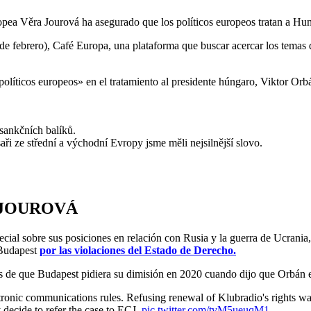
pea Věra Jourová ha asegurado que los políticos europeos tratan a Hun
de febrero), Café Europa, una plataforma que buscar acercar los temas d
olíticos europeos» en el tratamiento al presidente húngaro, Viktor Orb
 sankčních balíků.
ři ze střední a východní Evropy jsme měli nejsilnější slovo.
 JOUROVÁ
ial sobre sus posiciones en relación con Rusia y la guerra de Ucrania,
 Budapest
por las violaciones del Estado de Derecho.
és de que Budapest pidiera su dimisión en 2020 cuando dijo que Orbán
onic communications rules. Refusing renewal of Klubradio's rights was
decide to refer the case to ECJ.
pic.twitter.com/tvM5ueuqM1