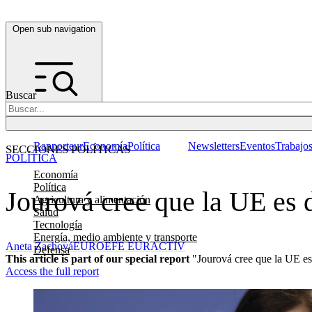
Open sub navigation
Buscar
Rapporteur
Economía
Política
Newsletters
Eventos
Trabajo
SECCIONES POLÍTICAS
POLÍTICA
Economía
Política
Jourová cree que la UE es
Agricultura y alimentación
Salud
Tecnología
Energía, medio ambiente y transporte
Aneta Zachová
EUROEFE EURACTIV
Defensa
This article is part of our special report
"Jourová cree que la UE es
Access the full report