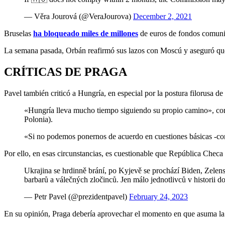
— Věra Jourová (@VeraJourova)
December 2, 2021
Bruselas
ha bloqueado miles de millones
de euros de fondos comunita
La semana pasada, Orbán reafirmó sus lazos con Moscú y aseguró que 
CRÍTICAS DE PRAGA
Pavel también criticó a Hungría, en especial por la postura filorusa d
«Hungría lleva mucho tiempo siguiendo su propio camino», com
Polonia).
«Si no podemos ponernos de acuerdo en cuestiones básicas -com
Por ello, en esas circunstancias, es cuestionable que República Chec
Ukrajina se hrdinně brání, po Kyjevě se prochází Biden, Zelen
barbarů a válečných zločinců. Jen málo jednotlivců v historii d
— Petr Pavel (@prezidentpavel)
February 24, 2023
En su opinión, Praga debería aprovechar el momento en que asuma la p