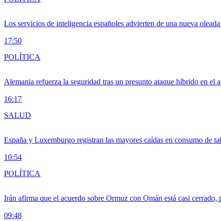
Los servicios de inteligencia españoles advierten de una nueva olead
17:50
POLÍTICA
Alemania refuerza la seguridad tras un presunto ataque híbrido en el 
16:17
SALUD
España y Luxemburgo registran las mayores caídas en consumo de ta
10:54
POLÍTICA
Irán afirma que el acuerdo sobre Ormuz con Omán está casi cerrado,
09:48