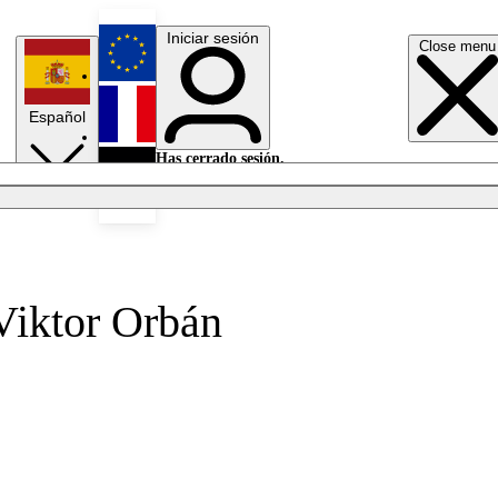
Iniciar sesión
Close menu
English
Español
Français
Has cerrado sesión.
Iniciar sesión
Modo oscuro
Deutsch
Viktor Orbán