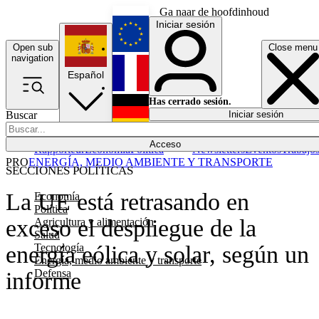
Ga naar de hoofdinhoud
Iniciar sesión
Open sub
Close menu
English
navigation
Español
Français
Has cerrado sesión.
Buscar
Iniciar sesión
Modo oscuro
Deutsch
Acceso
Rapporteur
Economía
Política
Newsletters
Eventos
Trabajo
PRO
ENERGÍA, MEDIO AMBIENTE Y TRANSPORTE
SECCIONES POLÍTICAS
La UE está retrasando en
Economía
Política
exceso el despliegue de la
Agricultura y alimentación
Salud
Tecnología
energía eólica y solar, según un
Energía, medio ambiente y transporte
Defensa
informe