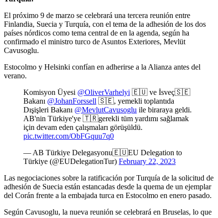
El próximo 9 de marzo se celebrará una tercera reunión entre
Finlandia, Suecia y Turquía, con el tema de la adhesión de los dos
países nórdicos como tema central de en la agenda, según ha
confirmado el ministro turco de Asuntos Exteriores, Mevlüt
Cavusoglu.
Estocolmo y Helsinki confían en adherirse a la Alianza antes del
verano.
Komisyon Üyesi
@OliverVarhelyi
🇪🇺 ve İsveç🇸🇪
Bakanı
@JohanForssell
🇸🇪, yemekli toplantıda
Dışişleri Bakanı
@MevlutCavusoglu
ile biraraya geldi.
AB'nin Türkiye'ye 🇹🇷gerekli tüm yardımı sağlamak
için devam eden çalışmaları görüşüldü.
pic.twitter.com/ObFGquu7q0
— AB Türkiye Delegasyonu🇪🇺EU Delegation to
Türkiye (@EUDelegationTur)
February 22, 2023
Las negociaciones sobre la ratificación por Turquía de la solicitud de
adhesión de Suecia están estancadas desde la quema de un ejemplar
del Corán frente a la embajada turca en Estocolmo en enero pasado.
Según Cavusoglu, la nueva reunión se celebrará en Bruselas, lo que