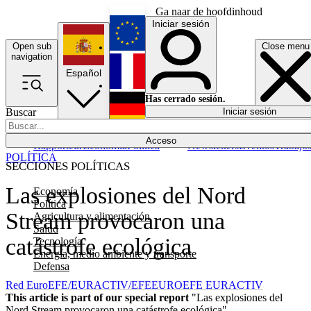
Ga naar de hoofdinhoud
Iniciar sesión
Open sub
Close menu
English
navigation
Español
Français
Has cerrado sesión.
Buscar
Iniciar sesión
Modo oscuro
Deutsch
Acceso
Rapporteur
Economía
Política
Newsletters
Eventos
Trabajo
POLÍTICA
SECCIONES POLÍTICAS
Las explosiones del Nord
Economía
Política
Stream provocaron una
Agricultura y alimentación
Salud
catástrofe ecológica
Tecnología
Energía, medio ambiente y transporte
Defensa
Red EuroEFE/EURACTIV/EFE
EUROEFE EURACTIV
This article is part of our special report
"Las explosiones del
Nord Stream provocaron una catástrofe ecológica"