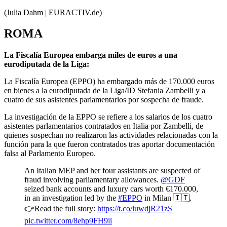
(Julia Dahm | EURACTIV.de)
ROMA
La Fiscalía Europea embarga miles de euros a una
eurodiputada de la Liga:
La Fiscalía Europea (EPPO) ha embargado más de 170.000 euros
en bienes a la eurodiputada de la Liga/ID Stefania Zambelli y a
cuatro de sus asistentes parlamentarios por sospecha de fraude.
La investigación de la EPPO se refiere a los salarios de los cuatro
asistentes parlamentarios contratados en Italia por Zambelli, de
quienes sospechan no realizaron las actividades relacionadas con la
función para la que fueron contratados tras aportar documentación
falsa al Parlamento Europeo.
An Italian MEP and her four assistants are suspected of
fraud involving parliamentary allowances.
@GDF
seized bank accounts and luxury cars worth €170.000,
in an investigation led by the
#EPPO
in Milan 🇮🇹.
👉Read the full story:
https://t.co/iuwdjR21zS
pic.twitter.com/8ehp9FH9ii