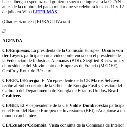
hace albergar esperanzas al gobierno sueco de ingresar a la OTAN
antes de la cumbre del pacto militar que se celebrará los días 11 y 12
de julio en Vilna.
LEER MÁS
(Charles Szumski | EURACTIV.com)
///
AGENDA
CE/Empresas
: La presidenta de la Comisión Europea,
Ursula von
der Leyen
, participa en una videoconferencia con el presidente de
la Federación de Industrias Alemanas (BDI), Siegfried Russwurm, y
el presidente del Movimiento de Empresas de Francia (MEDEF),
Geoffroy Roux de Bézieux.
CE/EEUU/Energía
: El Vicepresidente de la CE
Maroš Šefčovič
recibe al Subsecretario de la Oficina de Energía Fósil y Gestión del
Carbono del Departamento de Energía de Estados Unidos
, Brad
Crabtree.
CE/BEI
: El Vicepresidente de la CE
Valdis Dombrovskis
participa
en el Foro del Banco Europeo de Inversiones (BEI) «Adaptarse a un
mundo cambiante».
CE/Ecuador/Colombia
: Visita conjunta de la Comisaria de Interior