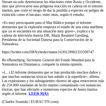
Stream no solo deterioraron las relaciones entre Rusia y Occidente,
sino que provocaron una peligrosa reacción en cadena en el entorno
marino, que corre el riesgo de dar la puntilla a especies en peligro de
extinción como el bacalao, entre otras, según el estudio.
«Es muy preocupante para el Mar Báltico porque el informe
demuestra que la explosión empeora el estado de una zona marítima
que ya se encuentra en una situación muy grave», explica a la
cadena de televisión danesa DR, Maria Reumert Gjerding,
Presidenta de la Sociedad Danesa para la Conservación de la
Naturaleza.
https://twitter.com/DRNyheder/status/1630129902333599747
Bo Øksnebjerg, Secretario General del Fondo Mundial para la
Naturaleza en Dinamarca, comparte la misma opinión.
«(…) El informe demuestra que se han producido muchos daños y
que muchas sustancias tóxicas han subido a la superficie», afirma.
Las explosiones y los subsiguientes chorros de agua removieron más
de 250.000 toneladas de lecho marino contaminado con sustancias
tóxicas, que han afectado a numerosas especies de fauna marina,
según el informe.
LEER MÁS
(Charles Szumski | EURACTIV.com)