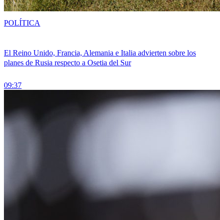
POLÍTICA
El Reino Unido, Francia, Alemania e Italia advierten sobre los
planes de Rusia respecto a Osetia del Sur
09:37