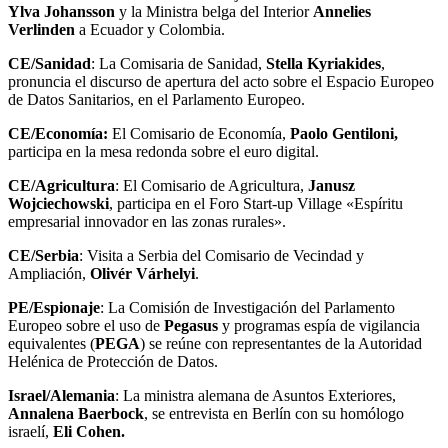
Ylva Johansson
y la Ministra belga del Interior
Annelies
Verlinden
a Ecuador y Colombia.
CE/Sanidad
: La Comisaria de Sanidad,
Stella Kyriakides
,
pronuncia el discurso de apertura del acto sobre el Espacio Europeo
de Datos Sanitarios, en el Parlamento Europeo.
CE/Economía:
El Comisario de Economía,
Paolo Gentiloni,
participa en la mesa redonda sobre el euro digital.
CE/Agricultura
: El Comisario de Agricultura,
Janusz
Wojciechowski
, participa en el Foro Start-up Village «Espíritu
empresarial innovador en las zonas rurales».
CE/Serbia
: Visita a Serbia del Comisario de Vecindad y
Ampliación,
Olivér Várhelyi
.
PE/Espionaje
: La Comisión de Investigación del Parlamento
Europeo sobre el uso de
Pegasus
y programas espía de vigilancia
equivalentes (
PEGA
) se reúne con representantes de la Autoridad
Helénica de Protección de Datos.
Israel/Alemania
: La ministra alemana de Asuntos Exteriores,
Annalena Baerbock
, se entrevista en Berlín con su homólogo
israelí,
Eli Cohen.