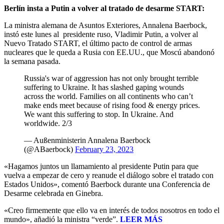
Berlín insta a Putin a volver al tratado de desarme START:
La ministra alemana de Asuntos Exteriores, Annalena Baerbock,
instó este lunes al presidente ruso, Vladimir Putin, a volver al
Nuevo Tratado START, el último pacto de control de armas
nucleares que le queda a Rusia con EE.UU., que Moscú abandonó
la semana pasada.
Russia's war of aggression has not only brought terrible
suffering to Ukraine. It has slashed gaping wounds
across the world. Families on all continents who can’t
make ends meet because of rising food & energy prices.
We want this suffering to stop. In Ukraine. And
worldwide. 2/3
— Außenministerin Annalena Baerbock
(@ABaerbock)
February 23, 2023
«Hagamos juntos un llamamiento al presidente Putin para que
vuelva a empezar de cero y reanude el diálogo sobre el tratado con
Estados Unidos», comentó Baerbock durante una Conferencia de
Desarme celebrada en Ginebra.
«Creo firmemente que ello va en interés de todos nosotros en todo el
mundo», añadió la ministra “verde”.
LEER MÁS