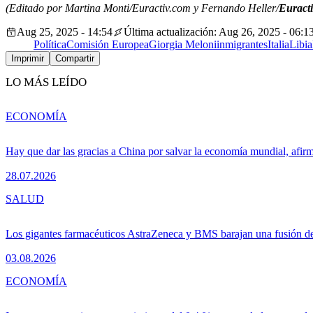
(Editado por Martina Monti/Euractiv.com y Fernando Heller/
Euracti
Aug 25, 2025 - 14:54
Última actualización: Aug 26, 2025 - 06:1
Política
Comisión Europea
Giorgia Meloni
inmigrantes
Italia
Libia
Imprimir
Compartir
LO MÁS LEÍDO
ECONOMÍA
Hay que dar las gracias a China por salvar la economía mundial, afir
28.07.2026
SALUD
Los gigantes farmacéuticos AstraZeneca y BMS barajan una fusión de
03.08.2026
ECONOMÍA