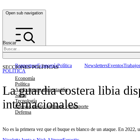
Open sub navigation
Buscar
Rapporteur
Economía
Política
Newsletters
Eventos
Trabajo
SECCIONES POLÍTICAS
POLÍTICA
Economía
Política
La guardia costera libia d
Agricultura y alimentación
Salud
internacionales
Tecnología
Energía, medio ambiente y transporte
Defensa
No es la primera vez que el buque es blanco de un ataque. En 2022, una
Nicoletta Ionta y Nick Alipour
Euractiv