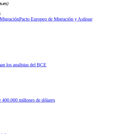
v.es
)
3
Migración
Pacto Europeo de Migración y Asilo
ue
man los analistas del BCE
 400.000 millones de dólares