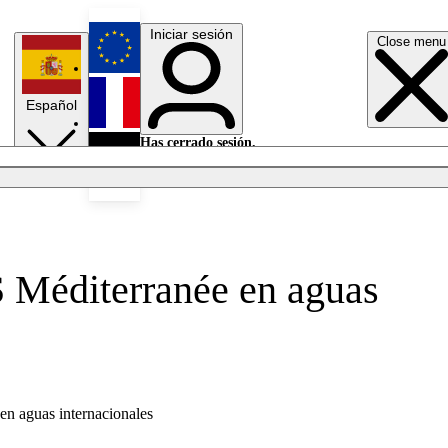
Iniciar sesión
Close menu
English
Español
Français
Has cerrado sesión.
Iniciar sesión
Modo oscuro
Deutsch
OS Méditerranée en aguas
 en aguas internacionales