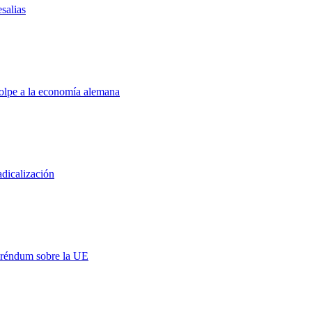
salias
golpe a la economía alemana
adicalización
eréndum sobre la UE