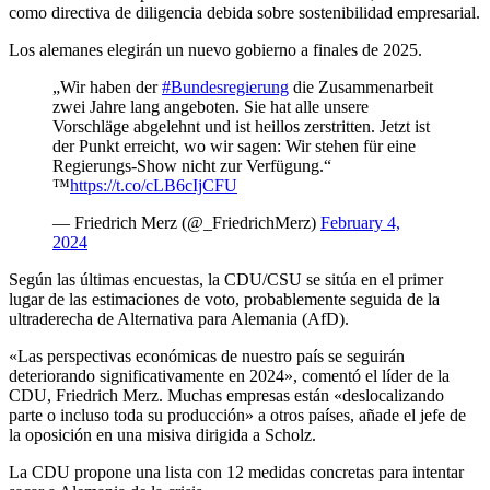
como directiva de diligencia debida sobre sostenibilidad empresarial.
Los alemanes elegirán un nuevo gobierno a finales de 2025.
„Wir haben der
#Bundesregierung
die Zusammenarbeit
zwei Jahre lang angeboten. Sie hat alle unsere
Vorschläge abgelehnt und ist heillos zerstritten. Jetzt ist
der Punkt erreicht, wo wir sagen: Wir stehen für eine
Regierungs-Show nicht zur Verfügung.“
™
https://t.co/cLB6cIjCFU
— Friedrich Merz (@_FriedrichMerz)
February 4,
2024
Según las últimas encuestas, la CDU/CSU se sitúa en el primer
lugar de las estimaciones de voto, probablemente seguida de la
ultraderecha de Alternativa para Alemania (AfD).
«Las perspectivas económicas de nuestro país se seguirán
deteriorando significativamente en 2024», comentó el líder de la
CDU, Friedrich Merz. Muchas empresas están «deslocalizando
parte o incluso toda su producción» a otros países, añade el jefe de
la oposición en una misiva dirigida a Scholz.
La CDU propone una lista con 12 medidas concretas para intentar