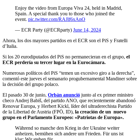
Enjoy the video from Europa Viva 24, held in Madrid,
Spain. A special thank you to those who joined the
event.
pic.twitter.com/RAJlf6xAnO
— ECR Party (@ECRparty)
June 14, 2024
Ahora, los dos mayores partidos en el ECR son el PiS y Fratelli
d’Italia.
Si los 20 eurodiputados del PiS no permanecieran en el grupo,
el
ECR perdería su tercer lugar en la Eurocámara.
Numerosas políticos del PiS “temen un excesivo giro a la derecha”,
comentó este jueves el semanario progubernamental Mandiner sobre
la decisión del grupo polaco.
El pasado 30 de junio,
Orbán anunció
junto al ex primer ministro
checo Andrej Babiš, del partido ANO, que recientemente abandonó
Renovar Europa, y Herbert Kickl, líder del ultraderechista Partido
de la Libertad de Austria (FPÖ, ID),
la creación de un nuevo
grupo en el Parlamento Europeo: «Patriotas de Europa».
Während so manche den Krieg in der Ukraine weiter
anheizen, bemühen sich andere um Frieden. Für uns ist
klar: Wir stehen für