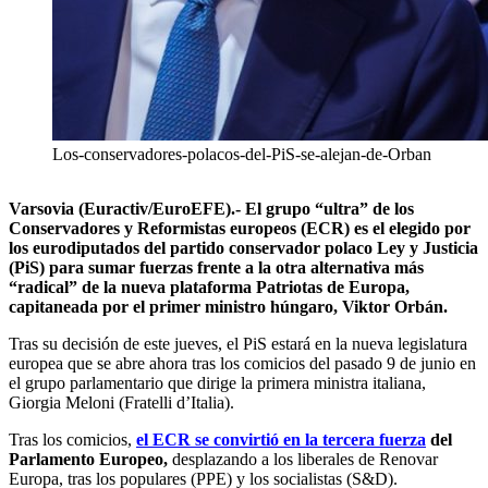
Los-conservadores-polacos-del-PiS-se-alejan-de-Orban
Varsovia (Euractiv/EuroEFE).- El grupo “ultra” de los
Conservadores y Reformistas europeos (ECR) es el elegido por
los eurodiputados del partido conservador polaco Ley y Justicia
(PiS) para sumar fuerzas frente a la otra alternativa más
“radical” de la nueva plataforma Patriotas de Europa,
capitaneada por el primer ministro húngaro, Viktor Orbán.
Tras su decisión de este jueves, el PiS estará en la nueva legislatura
europea que se abre ahora tras los comicios del pasado 9 de junio en
el grupo parlamentario que dirige la primera ministra italiana,
Giorgia Meloni (Fratelli d’Italia).
Tras los comicios,
el ECR se convirtió en la tercera fuerza
del
Parlamento Europeo,
desplazando a los liberales de Renovar
Europa, tras los populares (PPE) y los socialistas (S&D).