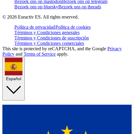
Bezoek ons op mastodon
Bezoek ons op telegram
Bezoek ons op bluesky
Bezoek ons op threads
©
2026
Euractiv ES. All rights reserved.
Política de privacidad
Política de cookies
Términos y Condiciones generales
Términos y Condiciones de suscripción
Términos y Condiciones comerciales
This site is protected by reCAPTCHA, and the Google
Privacy
Policy
and
Terms of Service
apply.
Español