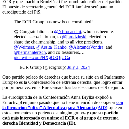
ECR y que Joachim Brudziński fue nombrado colíder del partido.
El puesto de secretario general del ECR también será para un
eurodiputado del PiS.
The ECR Group has now been constituted!
👏 Congratulations to
@NProcaccini
, who has been re-
elected as co-chairman, to
@jbrudzinski
, elected to
share the chairmanship, and to all vice presidents,
@Weimers
,
@Assita_Kanko
,
@AlexandrVondra
, and
@hermanntertsch
, and co-treasurers,…
pic.twitter.com/NXgO3QjUCa
— ECR Group (@ecrgroup)
July 3, 2024
Otro partido polaco de derechas que busca su sitio en el Parlamento
Europeo es la Confederación de extrema derecha, que logró entrar
por primera vez en la Eurocámara tras las elecciones del 9 de junio.
La eurodiputada de la Confederación Anna Bryłka explicó a
Euractiv.pl en junio pasado que no tiene intención de cooperar
con
la formación “ultra” Alternativa para Alemania (AfD)
-que en
estos momentos no pertenece a ningún grupo-
y que su partido
está más interesado en unirse al ECR o al grupo de extrema
derecha Identidad y Democracia (ID).