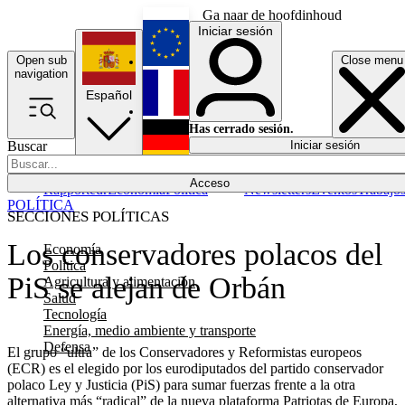
Ga naar de hoofdinhoud
Iniciar sesión
Open sub
Close menu
English
navigation
Español
Français
Has cerrado sesión.
Buscar
Iniciar sesión
Modo oscuro
Deutsch
Acceso
Rapporteur
Economía
Política
Newsletters
Eventos
Trabajo
POLÍTICA
SECCIONES POLÍTICAS
Los conservadores polacos del
Economía
Política
PiS se alejan de Orbán
Agricultura y alimentación
Salud
Tecnología
Energía, medio ambiente y transporte
Defensa
El grupo “ultra” de los Conservadores y Reformistas europeos
(ECR) es el elegido por los eurodiputados del partido conservador
polaco Ley y Justicia (PiS) para sumar fuerzas frente a la otra
alternativa más “radical” de la nueva plataforma Patriotas de Europa,