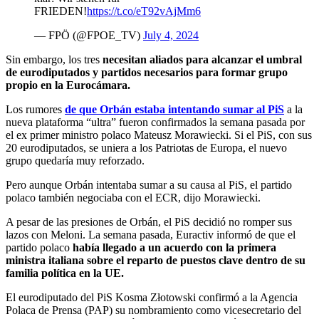
FRIEDEN!
https://t.co/eT92vAjMm6
— FPÖ (@FPOE_TV)
July 4, 2024
Sin embargo, los tres
necesitan aliados para alcanzar el umbral
de eurodiputados y partidos necesarios para formar grupo
propio en la Eurocámara.
Los rumores
de que Orbán estaba intentando sumar al PiS
a la
nueva plataforma “ultra” fueron confirmados la semana pasada por
el ex primer ministro polaco Mateusz Morawiecki. Si el PiS, con sus
20 eurodiputados, se uniera a los Patriotas de Europa, el nuevo
grupo quedaría muy reforzado.
Pero aunque Orbán intentaba sumar a su causa al PiS, el partido
polaco también negociaba con el ECR, dijo Morawiecki.
A pesar de las presiones de Orbán, el PiS decidió no romper sus
lazos con Meloni. La semana pasada, Euractiv informó de que el
partido polaco
había llegado a un acuerdo con la primera
ministra italiana sobre el reparto de puestos clave dentro de su
familia política en la UE.
El eurodiputado del PiS Kosma Złotowski confirmó a la Agencia
Polaca de Prensa (PAP) su nombramiento como vicesecretario del