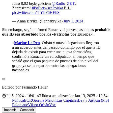
Jutro 8:02 będę gościem
@Radio_ZET
⤵️
Zapraszam!
#PoPierwszePolska
🇵🇱
pic.twitter.com/iTYPF6HEhS
— Anna Bryłka (@annabrylka)
July 1, 2024
Sin embargo, según informó Euractiv el jueves pasado,
es probable
que ID sea absorbido por los «Patriotas por Europa».
«
Marine Le Pen
, Orbán y otras delegaciones llegaron
a un acuerdo antes del pasado domingo por el que la ID
dejaría de existir para crear una nueva formación»,
confirmó a Euractiv un eurodiputado, al tiempo que
señaló que el gran paquete de puestos de alto nivel del
grupo ya se ha repartido entre las delegaciones
nacionales.
///
Editado por Fernando Heller
Jul 5, 2024 - 16:01
Última actualización: Jan 13, 2025 - 12:54
Política
ECR
Giorgia Meloni
Las Capitales
Ley y Justicia (PiS)
Polonia
ue
Viktor Orbán
Vox
Imprimir
Compartir