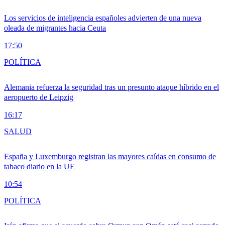
Los servicios de inteligencia españoles advierten de una nueva
oleada de migrantes hacia Ceuta
17:50
POLÍTICA
Alemania refuerza la seguridad tras un presunto ataque híbrido en el
aeropuerto de Leipzig
16:17
SALUD
España y Luxemburgo registran las mayores caídas en consumo de
tabaco diario en la UE
10:54
POLÍTICA