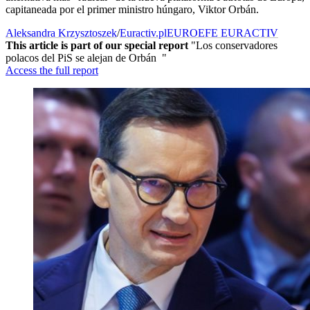
capitaneada por el primer ministro húngaro, Viktor Orbán.
Aleksandra Krzysztoszek
/
Euractiv.pl
EUROEFE EURACTIV
This article is part of our special report
"Los conservadores
polacos del PiS se alejan de Orbán "
Access the full report