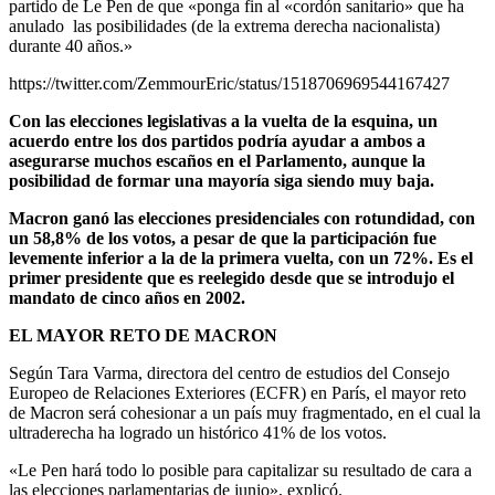
partido de Le Pen de que «ponga fin al «cordón sanitario» que ha
anulado las posibilidades (de la extrema derecha nacionalista)
durante 40 años.»
https://twitter.com/ZemmourEric/status/1518706969544167427
Con las elecciones legislativas a la vuelta de la esquina, un
acuerdo entre los dos partidos podría ayudar a ambos a
asegurarse muchos escaños en el Parlamento, aunque la
posibilidad de formar una mayoría siga siendo muy baja.
Macron ganó las elecciones presidenciales con rotundidad, con
un 58,8% de los votos, a pesar de que la participación fue
levemente inferior a la de la primera vuelta, con un 72%. Es el
primer presidente que es reelegido desde que se introdujo el
mandato de cinco años en 2002.
EL MAYOR RETO DE MACRON
Según Tara Varma, directora del centro de estudios del Consejo
Europeo de Relaciones Exteriores (ECFR) en París, el mayor reto
de Macron será cohesionar a un país muy fragmentado, en el cual la
ultraderecha ha logrado un histórico 41% de los votos.
«Le Pen hará todo lo posible para capitalizar su resultado de cara a
las elecciones parlamentarias de junio», explicó.