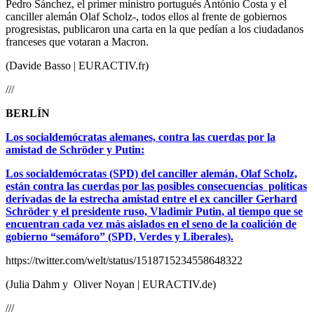
Pedro Sánchez, el primer ministro portugués António Costa y el
canciller alemán Olaf Scholz-, todos ellos al frente de gobiernos
progresistas, publicaron una carta en la que pedían a los ciudadanos
franceses que votaran a Macron.
(Davide Basso | EURACTIV.fr)
///
BERLÍN
Los socialdemócratas alemanes, contra las cuerdas por la
amistad de Schröder y Putin:
Los socialdemócratas (SPD) del canciller alemán, Olaf Scholz,
están contra las cuerdas por las posibles consecuencias políticas
derivadas de la estrecha amistad entre el ex canciller Gerhard
Schröder y el presidente ruso, Vladimir Putin, al tiempo que se
encuentran cada vez más aislados en el seno de la coalición de
gobierno “semáforo” (SPD, Verdes y Liberales).
https://twitter.com/welt/status/1518715234558648322
(Julia Dahm y Oliver Noyan | EURACTIV.de)
///