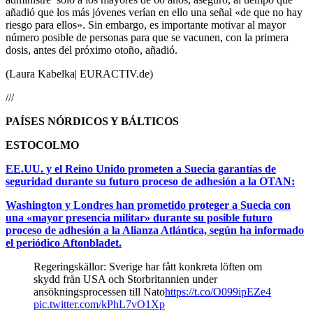
añadió que los más jóvenes verían en ello una señal «de que no hay
riesgo para ellos». Sin embargo, es importante motivar al mayor
número posible de personas para que se vacunen, con la primera
dosis, antes del próximo otoño, añadió.
(Laura Kabelka| EURACTIV.de)
///
PAÍSES NÓRDICOS Y BÁLTICOS
ESTOCOLMO
EE.UU. y el Reino Unido prometen a Suecia garantías de
seguridad durante su futuro proceso de adhesión a la OTAN:
Washington y Londres han prometido proteger a Suecia con
una «mayor presencia militar» durante su posible futuro
proceso de adhesión a la Alianza Atlántica, según ha informado
el periódico Aftonbladet.
Regeringskällor: Sverige har fått konkreta löften om
skydd från USA och Storbritannien under
ansökningsprocessen till Nato
https://t.co/O099ipEZe4
pic.twitter.com/kPhL7vO1Xp