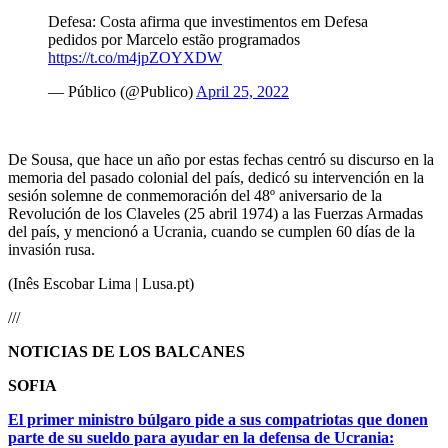
Defesa: Costa afirma que investimentos em Defesa
pedidos por Marcelo estão programados
https://t.co/m4jpZOYXDW
— Público (@Publico)
April 25, 2022
De Sousa, que hace un año por estas fechas centró su discurso en la
memoria del pasado colonial del país, dedicó su intervención en la
sesión solemne de conmemoración del 48º aniversario de la
Revolución de los Claveles (25 abril 1974) a las Fuerzas Armadas
del país, y mencionó a Ucrania, cuando se cumplen 60 días de la
invasión rusa.
(Inês Escobar Lima | Lusa.pt)
///
NOTICIAS DE LOS BALCANES
SOFIA
El primer ministro búlgaro pide a sus compatriotas que donen
parte de su sueldo para ayudar en la defensa de Ucrania: