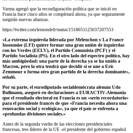
Varma agregó que la reconfiguración política que se inició en
Francia hace cinco años se completará ahora, ya que seguramente
surgirán nuevas alianzas.
https://twitter.com/lemondefr/status/1518651125037207553
«La extrema izquierda liderada por Mélenchon y La France
Insoumise (LFI) quiere formar una gran unión de izquierdas
con los Verdes (EELV), el Partido Comunista (PCF) y el
Partido Socialista (PS). En el otro lado del espectro político, hay
más ambigüedad: una parte de la derecha ya se ha unido a
Macron, pero la otra tendrá que decidir si se une a Eric
Zemmour o forma otro gran partido de la derecha dominante»,
señaló.
Por su parte, el eurodiputado socialdemócrata alemán Udo
Bullmann, aseguró en declaraciones a EURACTIV-Alemania
que el resultado electoral en Francia es un «serio recordatorio»
para el presidente francés de que «Francia necesita ahora una
renovación social y ecológica», ya que el país se enfrenta a
«profundas divisiones sociales.»
Antes de la segunda vuelta de las elecciones presidenciales
francesas, tres líderes de la UE -el presidente del gobierno español