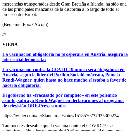
mercancías transportadas desde Gran Bretaña a Irlanda, ha sido una
de las principales manzanas de la discordia a lo largo de todo el
proceso del Brexit.
(Benjamin Fox/EA.com)
///
VIENA
La vacunación obligatoria no prosperará en Austria, asegura la
líder socialdemócrata:
La vacunación contra la COVID-19 nunca será obligatoria en
Austria, según la líder del Partido Socialdemócrata, Pamela
Rendi-Wagner, quien hasta no hace mucho sí estaba a favor de
hacerla obligatoria.
El gobierno ha «fracasado por completo» en este polémico
asunto, subrayó Rendi-Wagner en declaraciones al programa
de televisión ORF-Pressestunde.
https://twitter.com/derStandardat/status/1518570737925300224
Tampoco es deseable que la vacuna contra el COVID-19 se
administre sólo a los mayores de 60 años, aseguró, al tiempo que