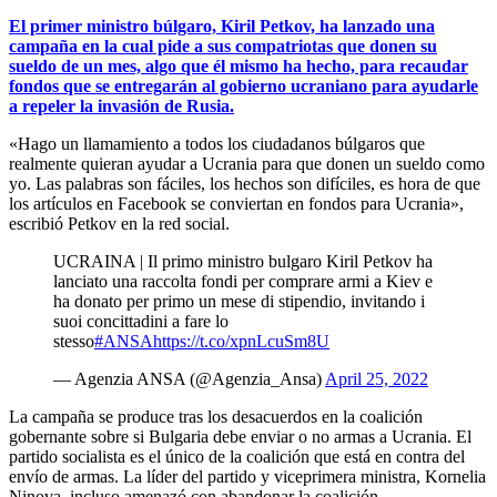
El primer ministro búlgaro, Kiril Petkov, ha lanzado una
campaña en la cual pide a sus compatriotas que donen su
sueldo de un mes, algo que él mismo ha hecho, para recaudar
fondos que se entregarán al gobierno ucraniano para ayudarle
a repeler la invasión de Rusia.
«Hago un llamamiento a todos los ciudadanos búlgaros que
realmente quieran ayudar a Ucrania para que donen un sueldo como
yo. Las palabras son fáciles, los hechos son difíciles, es hora de que
los artículos en Facebook se conviertan en fondos para Ucrania»,
escribió Petkov en la red social.
UCRAINA | Il primo ministro bulgaro Kiril Petkov ha
lanciato una raccolta fondi per comprare armi a Kiev e
ha donato per primo un mese di stipendio, invitando i
suoi concittadini a fare lo
stesso
#ANSA
https://t.co/xpnLcuSm8U
— Agenzia ANSA (@Agenzia_Ansa)
April 25, 2022
La campaña se produce tras los desacuerdos en la coalición
gobernante sobre si Bulgaria debe enviar o no armas a Ucrania. El
partido socialista es el único de la coalición que está en contra del
envío de armas. La líder del partido y viceprimera ministra, Kornelia
Ninova, incluso amenazó con abandonar la coalición.