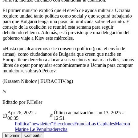
El primer ministro explicó que el envío de ayuda militar a Ucrania
requiere unidad tanto política como social y que seguirá trabajando
para que Bulgaria tenga una posición unificada sobre el asunto. El
consejo de la coalición se reunirá esta semana para seguir
debatiendo el tema. Además, está previsto que una delegación del
gobierno viaje a Kiev este miércoles.
«Hasta que alcancemos este consenso político (para el envío de
armas), como ciudadanos de Bulgaria que creen que nadie en
Europa tiene derecho a atacar a sus vecinos y matar a civiles, somos
libres de optar por ayudar económicamente a Ucrania para comprar
munición», subrayó Petkov.
(Krassen Nikolov | EURACTIV.bg)
///
Editado por F.Heller
Apr 26, 2022 -
Última actualización: Jan 13, 2025 -
06:35
12:51
Política
"newsletter"
Elecciones
Francia
Las Capitales
Macron
Marine Le Pen
ultraderecha
Imprimir
Compartir