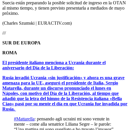
Suecia están preparando la posible solicitud de ingreso en la OTAN
al mismo tiempo, y tienen previsto presentarla a mediados de mayo
próximo.
(Charles Szumski | EURACTIV.com)
///
SUR DE EUROPA
ROMA
El presidente italiano menciona a Ucrania durante el
aniversario del Día de la Liberación:
Rusia invadió Ucrania «sin justificación» y ahora es una grave
amenaza para la UE, aseguró el presidente de Italia, Sergio
Matarella, durante un discurso pronunciado el lunes en
Nápoles, con motivo del Día de la Liberación, al tiempo que
añadió que la letra del himno de la Resistencia italiana «Bella
Ciao» pasó por su mente el día en que Ucrania fue invadida por
Rusia.
#Mattarella
: pensando agli ucraini mi sono venute in
mente – come alla senatrice Liliana Segre – le parole:
“Una mattina mi sono svegliato e ho trovato l’invasor”.