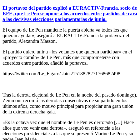
El portavoz del partido explicó a EURACTIV-Francia, socio de
EFE, que Le Pen se opone a los acuerdos entre partidos de cara
a las decisivas elecciones parlamentarias de junio.
El equipo de Le Pen mantiene la puerta abierta «a todos los que
quieran ayudar», aseguró a EURACTIV-Francia la portavoz del
partido, Alexandra Masson.
El partido quiere unir a «los votantes que quieran participar» en el
«proyecto común» de Le Pen, más que comprometerse con
acuerdos entre partidos, añadió la portavoz.
https://twitter.com/Le_Figaro/status/1518828271768682498
Tras la derrota electoral de Le Pen en la noche del pasado domingo),
Zemmour recordó las derrotas consecutivas de su partido en los
últimos años, como motivo principal para propiciar una gran unión
de la extrema derecha gala.
«Es la octava vez que el nombre de Le Pen es derrotado […] Hace
años que veo venir esta derrota», aseguró en referencia a las
elecciones presidenciales a las que se presentó Marine Le Pen y su
padre Jean-Marie.