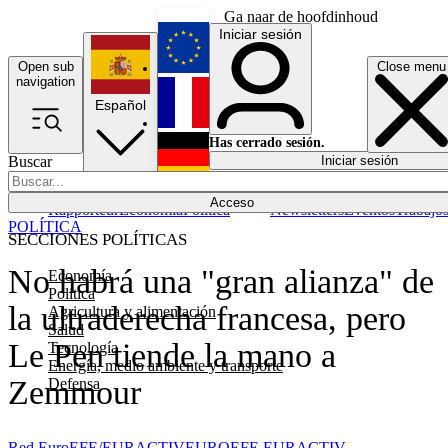
Ga naar de hoofdinhoud
Iniciar sesión
Open sub
Close menu
English
navigation
Español
Français
Has cerrado sesión.
Buscar
Iniciar sesión
Modo oscuro
Deutsch
Acceso
Rapporteur
Economía
Política
Newsletters
Eventos
Trabajo
POLÍTICA
SECCIONES POLÍTICAS
No habrá una "gran alianza" de
Economía
Política
la ultraderecha francesa, pero
Agricultura y alimentación
Salud
Le Pen tiende la mano a
Tecnología
Energía, medio ambiente y transporte
Zemmour
Defensa
Red EuroEFE/EURACTIV
EUROEFE EURACTIV