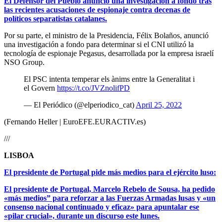
El Defensor del Pueblo anunció una investigación a fondo tras
las recientes acusaciones de espionaje contra decenas de
políticos separatistas catalanes.
Por su parte, el ministro de la Presidencia, Félix Bolaños, anunció
una investigación a fondo para determinar si el CNI utilizó la
tecnología de espionaje Pegasus, desarrollada por la empresa israelí
NSO Group.
El PSC intenta temperar els ànims entre la Generalitat i
el Govern
https://t.co/JVZnolifPD
— El Periódico (@elperiodico_cat)
April 25, 2022
(Fernando Heller | EuroEFE.EURACTIV.es)
///
LISBOA
El presidente de Portugal pide más medios para el ejército luso:
El presidente de Portugal, Marcelo Rebelo de Sousa, ha pedido
«más medios” para reforzar a las Fuerzas Armadas lusas y «un
consenso nacional continuado y eficaz» para apuntalar ese
«pilar crucial», durante un discurso este lunes.