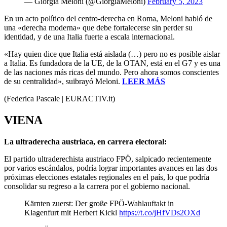
— Giorgia Meloni (@GiorgiaMeloni)
February 5, 2023
En un acto político del centro-derecha en Roma, Meloni habló de
una «derecha moderna» que debe fortalecerse sin perder su
identidad, y de una Italia fuerte a escala internacional.
«Hay quien dice que Italia está aislada (…) pero no es posible aislar
a Italia. Es fundadora de la UE, de la OTAN, está en el G7 y es una
de las naciones más ricas del mundo. Pero ahora somos conscientes
de su centralidad», suibrayó Meloni.
LEER MÁS
(Federica Pascale | EURACTIV.it)
VIENA
La ultraderecha austriaca, en carrera electoral:
El partido ultraderechista austriaco FPÖ, salpicado recientemente
por varios escándalos, podría lograr importantes avances en las dos
próximas elecciones estatales regionales en el país, lo que podría
consolidar su regreso a la carrera por el gobierno nacional.
Kärnten zuerst: Der große FPÖ-Wahlauftakt in
Klagenfurt mit Herbert Kickl
https://t.co/jHfVDs2OXd