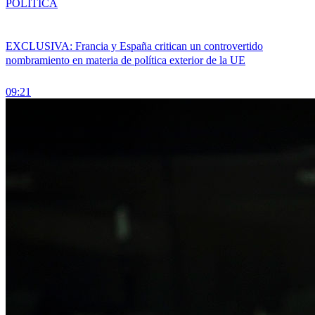
POLÍTICA
EXCLUSIVA: Francia y España critican un controvertido
nombramiento en materia de política exterior de la UE
09:21