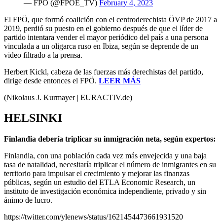
— FPÖ (@FPOE_TV)
February 4, 2023
El FPÖ, que formó coalición con el
centroderechista
ÖVP de 2017 a
2019, perdió su puesto en el gobierno después de que el líder de
partido intentara vender el mayor periódico del país a una persona
vinculada a un oligarca ruso en Ibiza, según se deprende de un
video filtrado a la prensa.
Herbert Kickl, cabeza de las fuerzas más derechistas del partido,
dirige desde entonces el FPÖ.
LEER MÁS
(Nikolaus J. Kurmayer | EURACTIV.de)
HELSINKI
Finlandia debería triplicar su inmigración neta, según expertos:
Finlandia, con una población cada vez más envejecida y una baja
tasa de natalidad, necesitaría triplicar el número de inmigrantes en su
territorio para impulsar el crecimiento y mejorar las finanzas
públicas, según un estudio del ETLA Economic Research, un
instituto de investigación económica independiente, privado y sin
ánimo de lucro.
https://twitter.com/ylenews/status/1621454473661931520