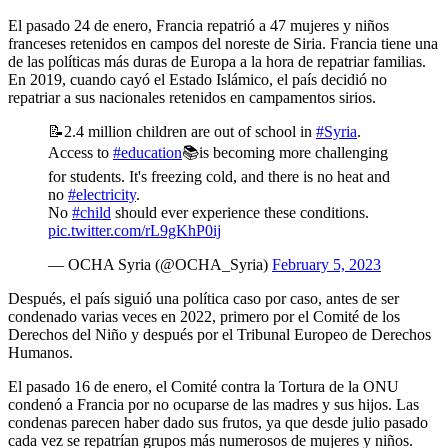
El pasado 24 de enero, Francia repatrió a 47 mujeres y niños
franceses retenidos en campos del noreste de Siria. Francia tiene una
de las políticas más duras de Europa a la hora de repatriar familias.
En 2019, cuando cayó el Estado Islámico, el país decidió no
repatriar a sus nacionales retenidos en campamentos sirios.
📝2.4 million children are out of school in
#Syria
.
Access to
#education
📚is becoming more challenging
for students. It's freezing cold, and there is no heat and
no
#electricity
.
No
#child
should ever experience these conditions.
pic.twitter.com/rL9gKhP0ij
— OCHA Syria (@OCHA_Syria)
February 5, 2023
Después, el país siguió una política caso por caso, antes de ser
condenado varias veces en 2022, primero por el Comité de los
Derechos del Niño y después por el Tribunal Europeo de Derechos
Humanos.
El pasado 16 de enero, el Comité contra la Tortura de la ONU
condenó a Francia por no ocuparse de las madres y sus hijos. Las
condenas parecen haber dado sus frutos, ya que desde julio pasado
cada vez se repatrían grupos más numerosos de mujeres y niños.