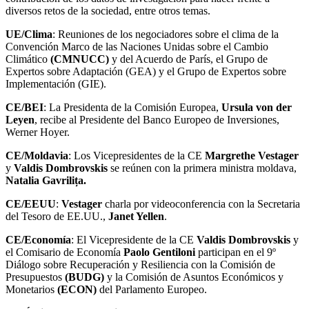
diversos retos de la sociedad, entre otros temas.
UE/Clima
: Reuniones de los negociadores sobre el clima de la
Convención Marco de las Naciones Unidas sobre el Cambio
Climático
(CMNUCC)
y del Acuerdo de París, el Grupo de
Expertos sobre Adaptación (GEA) y el Grupo de Expertos sobre
Implementación (GIE).
CE/BEI
: La Presidenta de la Comisión Europea,
Ursula von der
Leyen
, recibe al Presidente del Banco Europeo de Inversiones,
Werner Hoyer.
CE/Moldavia
: Los Vicepresidentes de la CE
Margrethe Vestager
y
Valdis Dombrovskis
se reúnen con la primera ministra moldava,
Natalia Gavrilița.
CE/EEUU
:
Vestager
charla por videoconferencia con la Secretaria
del Tesoro de EE.UU.,
Janet Yellen
.
CE/Economía
: El Vicepresidente de la CE
Valdis Dombrovskis
y
el Comisario de Economía
Paolo Gentiloni
participan en el 9º
Diálogo sobre Recuperación y Resiliencia con la Comisión de
Presupuestos
(BUDG)
y la Comisión de Asuntos Económicos y
Monetarios
(ECON)
del Parlamento Europeo.