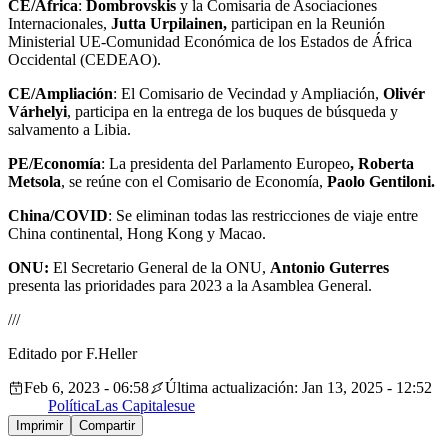
CE/África
:
Dombrovskis
y la Comisaria de Asociaciones
Internacionales,
Jutta Urpilainen,
participan en la Reunión
Ministerial UE-Comunidad Económica de los Estados de África
Occidental (CEDEAO).
CE/Ampliación
: El Comisario de Vecindad y Ampliación,
Olivér
Várhelyi
, participa en la entrega de los buques de búsqueda y
salvamento a Libia.
PE/Economía
: La presidenta del Parlamento Europeo
, Roberta
Metsola
, se reúne con el Comisario de Economía,
Paolo Gentiloni.
China/COVID
: Se eliminan todas las restricciones de viaje entre
China continental, Hong Kong y Macao.
ONU:
El Secretario General de la ONU,
Antonio Guterres
presenta las prioridades para 2023 a la Asamblea General.
///
Editado por F.Heller
Feb 6, 2023 - 06:58
Última actualización: Jan 13, 2025 - 12:52
Política
Las Capitales
ue
Imprimir
Compartir