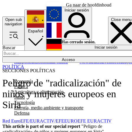
Ga naar de hoofdinhoud
Iniciar sesión
Open sub
Close menu
English
navigation
Español
Français
Has cerrado sesión.
Buscar
Iniciar sesión
Modo oscuro
Deutsch
Acceso
Rapporteur
Economía
Política
Newsletters
Eventos
Trabajo
POLÍTICA
SECCIONES POLÍTICAS
Peligro de "radicalización" de
Economía
Política
niños y mujeres europeos en
Agricultura y alimentación
Salud
Siria
Tecnología
Energía, medio ambiente y transporte
Defensa
Red EuroEFE/EURACTIV/EFE
EUROEFE EURACTIV
This article is part of our special report
"Peligro de
«radicalización» de niños y mujeres europeos en Siria"