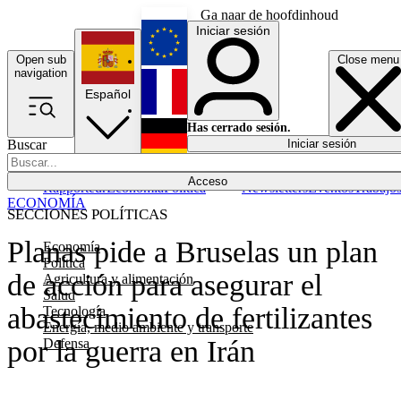
Ga naar de hoofdinhoud
Iniciar sesión
Open sub
Close menu
English
navigation
Español
Français
Has cerrado sesión.
Buscar
Iniciar sesión
Modo oscuro
Deutsch
Acceso
Rapporteur
Economía
Política
Newsletters
Eventos
Trabajo
ECONOMÍA
SECCIONES POLÍTICAS
Planas pide a Bruselas un plan
Economía
Política
de acción para asegurar el
Agricultura y alimentación
Salud
abastecimiento de fertilizantes
Tecnología
Energía, medio ambiente y transporte
por la guerra en Irán
Defensa