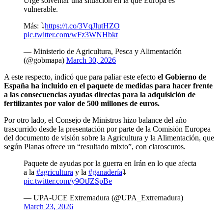
Urge solventar una situación en la que Europa es
vulnerable.
Más: ⤵️
https://t.co/3VqJlutHZO
pic.twitter.com/wFz3WNHbkt
— Ministerio de Agricultura, Pesca y Alimentación
(@gobmapa)
March 30, 2026
A este respecto, indicó que para paliar este efecto
el Gobierno de
España ha incluido en el paquete de medidas para hacer frente
a las consecuencias ayudas directas para la adquisición de
fertilizantes por valor de 500 millones de euros.
Por otro lado, el Consejo de Ministros hizo balance del año
trascurrido desde la presentación por parte de la Comisión Europea
del documento de visión sobre la Agricultura y la Alimentación, que
según Planas ofrece un “resultado mixto”, con claroscuros.
Paquete de ayudas por la guerra en Irán en lo que afecta
a la
#agricultura
y la
#ganadería
⤵️
pic.twitter.com/y9OtJZSpBe
— UPA-UCE Extremadura (@UPA_Extremadura)
March 23, 2026