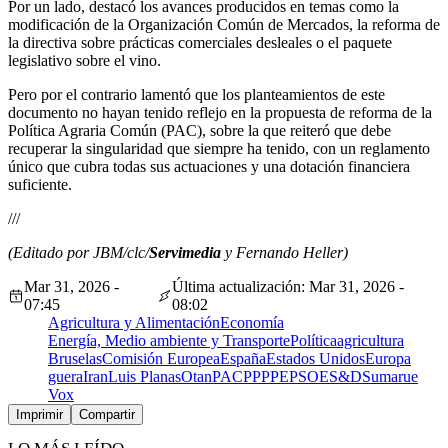
Por un lado, destacó los avances producidos en temas como la
modificación de la Organización Común de Mercados, la reforma de
la directiva sobre prácticas comerciales desleales o el paquete
legislativo sobre el vino.
Pero por el contrario lamentó que los planteamientos de este
documento no hayan tenido reflejo en la propuesta de reforma de la
Política Agraria Común (PAC), sobre la que reiteró que debe
recuperar la singularidad que siempre ha tenido, con un reglamento
único que cubra todas sus actuaciones y una dotación financiera
suficiente.
///
(Editado por JBM/clc/
Servimedia
y Fernando Heller)
Mar 31, 2026 -
Última actualización: Mar 31, 2026 -
07:45
08:02
Agricultura y Alimentación
Economía
Energía, Medio ambiente y Transporte
Política
agricultura
Bruselas
Comisión Europea
España
Estados Unidos
Europa
guera
Iran
Luis Planas
Otan
PAC
PP
PPE
PSOE
S&D
Sumar
ue
Vox
Imprimir
Compartir