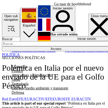
Ga naar de hoofdinhoud
Iniciar sesión
Open sub
Close menu
English
navigation
Español
Français
Has cerrado sesión.
Buscar
Iniciar sesión
Modo oscuro
Deutsch
Acceso
Rapporteur
Economía
Política
Newsletters
Eventos
Trabajo
POLÍTICA
SECCIONES POLÍTICAS
Polémica en Italia por el nuevo
Economía
Política
enviado de la UE para el Golfo
Agricultura y alimentación
Salud
Pérsico
Tecnología
Energía, medio ambiente y transporte
Defensa
Red EuroEFE/EURACTIV/EFE
EUROEFE EURACTIV
This article is part of our special report
"Polémica en Italia por el
nuevo enviado de la UE para el Golfo Pérsico"