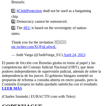
Brussels:
1️⃣
#ChildProtection
shall not be used as a bargaining
chip.
2️⃣ Democracy cannot be outsourced.
3️⃣ The
#EU
is based on the sovereignty of nation-
states.
Thank you for the invitation 🇭🇺✌🏻
pic.twitter.com/XQFqLu0wtL
— Judit Varga (@JuditVarga_EU)
April 24, 2023
El punto de fricción con Bruselas giraba en torno al papel y las
competencias del Consejo Judicial Nacional (OBT), que tiene
poderes independientes de supervisión judicial, además de sobre la
independencia de los jueces. El gobierno húngaro sometió su
propuesta de reforma a consulta abierta en enero pasado, pero la
Comisión Europea no había quedado satisfecha con el resultado.
LEER MÁS
(Charles Szumski | EURACTIV.com with Telex)