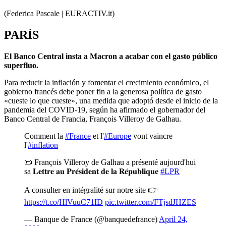
(Federica Pascale | EURACTIV.it)
PARÍS
El Banco Central insta a Macron a acabar con el gasto público
superfluo.
Para reducir la inflación y fomentar el crecimiento económico, el
gobierno francés debe poner fin a la generosa política de gasto
«cueste lo que cueste», una medida que adoptó desde el inicio de la
pandemia del COVID-19, según ha afirmado el gobernador del
Banco Central de Francia, François Villeroy de Galhau.
Comment la
#France
et l'
#Europe
vont vaincre
l'
#inflation
📜 François Villeroy de Galhau a présenté aujourd'hui
sa 𝐋𝐞𝐭𝐭𝐫𝐞 𝐚𝐮 𝐏𝐫𝐞́𝐬𝐢𝐝𝐞𝐧𝐭 𝐝𝐞 𝐥𝐚 𝐑𝐞́𝐩𝐮𝐛𝐥𝐢𝐪𝐮𝐞
#LPR
A consulter en intégralité sur notre site 👉
https://t.co/HlVuuC71ID
pic.twitter.com/FTjsdJHZES
— Banque de France (@banquedefrance)
April 24,