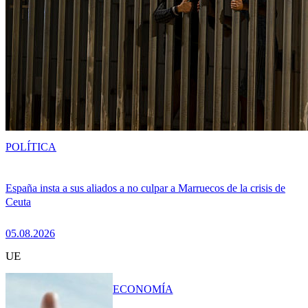
POLÍTICA
España insta a sus aliados a no culpar a Marruecos de la crisis de
Ceuta
05.08.2026
UE
ECONOMÍA