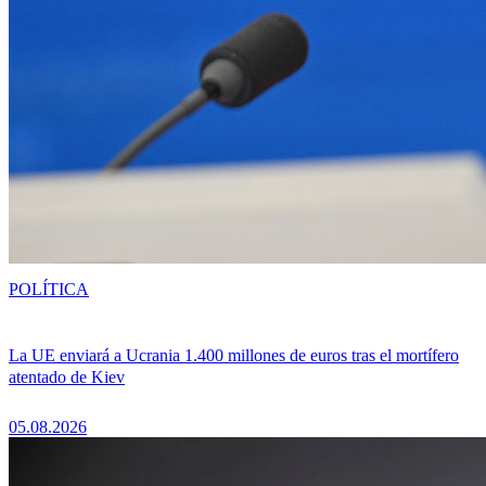
POLÍTICA
La UE enviará a Ucrania 1.400 millones de euros tras el mortífero
atentado de Kiev
05.08.2026