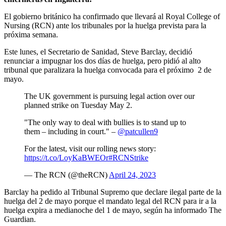
El gobierno británico ha confirmado que llevará al Royal College of
Nursing (RCN) ante los tribunales por la huelga prevista para la
próxima semana.
Este lunes, el Secretario de Sanidad, Steve Barclay, decidió
renunciar a impugnar los dos días de huelga, pero pidió al alto
tribunal que paralizara la huelga convocada para el próximo 2 de
mayo.
The UK government is pursuing legal action over our
planned strike on Tuesday May 2.
"The only way to deal with bullies is to stand up to
them – including in court." –
@patcullen9
For the latest, visit our rolling news story:
https://t.co/LoyKaBWEOr
#RCNStrike
— The RCN (@theRCN)
April 24, 2023
Barclay ha pedido al Tribunal Supremo que declare ilegal parte de la
huelga del 2 de mayo porque el mandato legal del RCN para ir a la
huelga expira a medianoche del 1 de mayo, según ha informado The
Guardian.