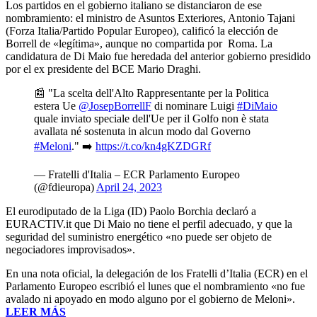
Los partidos en el gobierno italiano se distanciaron de ese
nombramiento: el ministro de Asuntos Exteriores, Antonio Tajani
(Forza Italia/Partido Popular Europeo), calificó la elección de
Borrell de «legítima», aunque no compartida por Roma. La
candidatura de Di Maio fue heredada del anterior gobierno presidido
por el ex presidente del BCE Mario Draghi.
📰 "La scelta dell'Alto Rappresentante per la Politica
estera Ue
@JosepBorrellF
di nominare Luigi
#DiMaio
quale inviato speciale dell'Ue per il Golfo non è stata
avallata né sostenuta in alcun modo dal Governo
#Meloni
." ➡️
https://t.co/kn4gKZDGRf
— Fratelli d'Italia – ECR Parlamento Europeo
(@fdieuropa)
April 24, 2023
El eurodiputado de la Liga (ID) Paolo Borchia declaró a
EURACTIV.it que Di Maio no tiene el perfil adecuado, y que la
seguridad del suministro energético «no puede ser objeto de
negociadores improvisados».
En una nota oficial, la delegación de los Fratelli d’Italia (ECR) en el
Parlamento Europeo escribió el lunes que el nombramiento «no fue
avalado ni apoyado en modo alguno por el gobierno de Meloni».
LEER MÁS