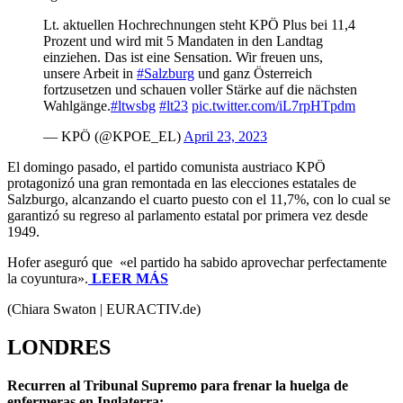
Lt. aktuellen Hochrechnungen steht KPÖ Plus bei 11,4
Prozent und wird mit 5 Mandaten in den Landtag
einziehen. Das ist eine Sensation. Wir freuen uns,
unsere Arbeit in
#Salzburg
und ganz Österreich
fortzusetzen und schauen voller Stärke auf die nächsten
Wahlgänge.
#ltwsbg
#lt23
pic.twitter.com/iL7rpHTpdm
— KPÖ (@KPOE_EL)
April 23, 2023
El domingo pasado, el partido comunista austriaco KPÖ
protagonizó una gran remontada en las elecciones estatales de
Salzburgo, alcanzando el cuarto puesto con el 11,7%, con lo cual se
garantizó su regreso al parlamento estatal por primera vez desde
1949.
Hofer aseguró que «el partido ha sabido aprovechar perfectamente
la coyuntura».
LEER MÁS
(Chiara Swaton | EURACTIV.de)
LONDRES
Recurren al Tribunal Supremo para frenar la huelga de
enfermeras en Inglaterra: