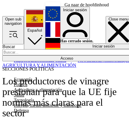
Ga naar de hoofdinhoud
Iniciar sesión
Open sub
Close menu
English
navigation
Español
Français
Has cerrado sesión.
Buscar
Iniciar sesión
Modo oscuro
Deutsch
Acceso
Rapporteur
Economía
Política
Newsletters
Eventos
Trabajo
AGRICULTURA Y ALIMENTACIÓN
SECCIONES POLÍTICAS
Los productores de vinagre
Economía
Política
presionan para que la UE fije
Agricultura y alimentación
Salud
normas más claras para el
Tecnología
Energía, medio ambiente y transporte
sector
Defensa