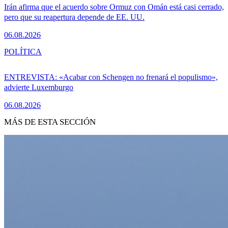
Irán afirma que el acuerdo sobre Ormuz con Omán está casi cerrado,
pero que su reapertura depende de EE. UU.
06.08.2026
POLÍTICA
ENTREVISTA: «Acabar con Schengen no frenará el populismo»,
advierte Luxemburgo
06.08.2026
MÁS DE ESTA SECCIÓN