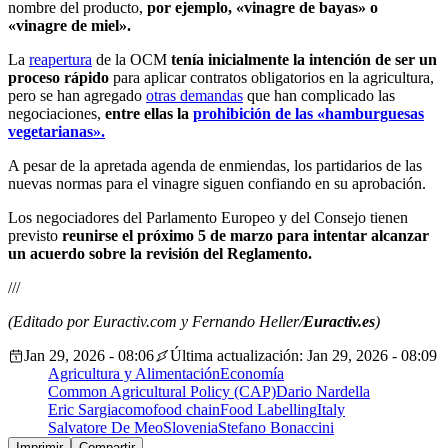
nombre del producto,
por ejemplo, «vinagre de bayas» o
«vinagre de miel».
La
reapertura
de la OCM
tenía inicialmente la intención de ser un
proceso rápido
para aplicar contratos obligatorios en la agricultura,
pero se han agregado
otras demandas
que han complicado las
negociaciones,
entre ellas la
prohibición de las «hamburguesas
vegetarianas».
A pesar de la apretada agenda de enmiendas, los partidarios de las
nuevas normas para el vinagre siguen confiando en su aprobación.
Los negociadores del Parlamento Europeo y del Consejo tienen
previsto
reunirse el próximo 5 de marzo para intentar alcanzar
un acuerdo sobre la revisión del Reglamento.
///
(Editado por Euractiv.com y Fernando Heller/
Euractiv.es
)
Jan 29, 2026 - 08:06
Última actualización: Jan 29, 2026 - 08:09
Agricultura y Alimentación
Economía
Common Agricultural Policy (CAP)
Dario Nardella
Eric Sargiacomo
food chain
Food Labelling
Italy
Salvatore De Meo
Slovenia
Stefano Bonaccini
Imprimir
Compartir