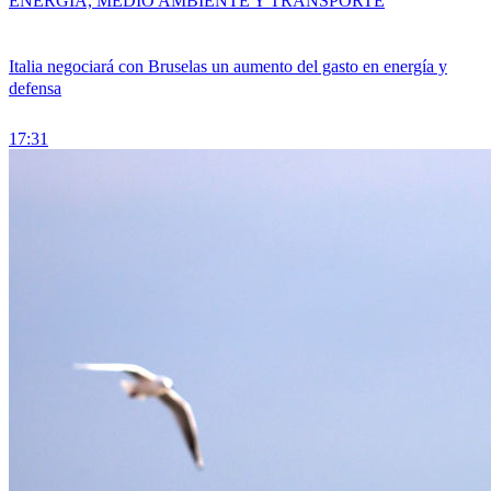
ENERGÍA, MEDIO AMBIENTE Y TRANSPORTE
Italia negociará con Bruselas un aumento del gasto en energía y
defensa
17:31