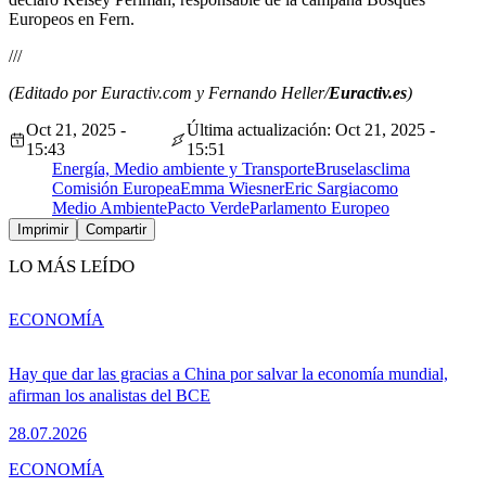
Europeos en Fern.
///
(Editado por Euractiv.com y Fernando Heller/
Euractiv.es
)
Oct 21, 2025 -
Última actualización: Oct 21, 2025 -
15:43
15:51
Energía, Medio ambiente y Transporte
Bruselas
clima
Comisión Europea
Emma Wiesner
Eric Sargiacomo
Medio Ambiente
Pacto Verde
Parlamento Europeo
Imprimir
Compartir
LO MÁS LEÍDO
ECONOMÍA
Hay que dar las gracias a China por salvar la economía mundial,
afirman los analistas del BCE
28.07.2026
ECONOMÍA