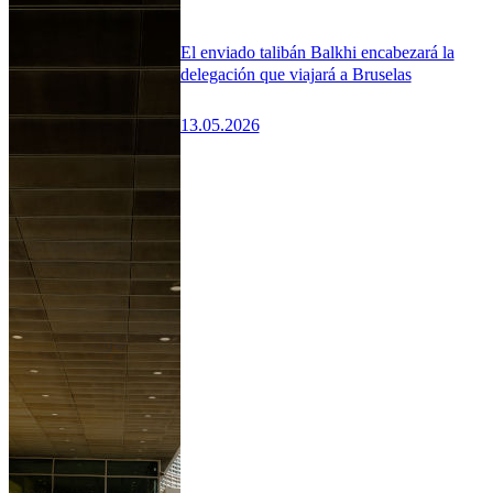
El enviado talibán Balkhi encabezará la
delegación que viajará a Bruselas
13.05.2026