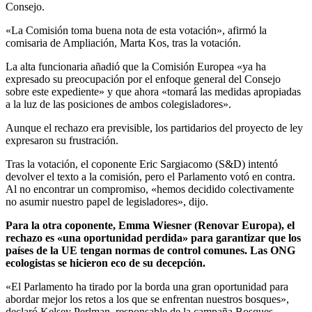
Consejo.
«La Comisión toma buena nota de esta votación», afirmó la
comisaria de Ampliación, Marta Kos, tras la votación.
La alta funcionaria añadió que la Comisión Europea «ya ha
expresado su preocupación por el enfoque general del Consejo
sobre este expediente» y que ahora «tomará las medidas apropiadas
a la luz de las posiciones de ambos colegisladores».
Aunque el rechazo era previsible, los partidarios del proyecto de ley
expresaron su frustración.
Tras la votación, el coponente Eric Sargiacomo (S&D) intentó
devolver el texto a la comisión, pero el Parlamento votó en contra.
Al no encontrar un compromiso, «hemos decidido colectivamente
no asumir nuestro papel de legisladores», dijo.
Para la otra coponente, Emma Wiesner (Renovar Europa), el
rechazo es «una oportunidad perdida» para garantizar que los
países de la UE tengan normas de control comunes. Las ONG
ecologistas se hicieron eco de su decepción.
«El Parlamento ha tirado por la borda una gran oportunidad para
abordar mejor los retos a los que se enfrentan nuestros bosques»,
declaró Kelsey Perlman, responsable de la campaña Bosques