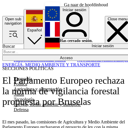
Ga naar de hoofdinhoud
Iniciar sesión
Open sub
Close menu
English
navigation
Español
Français
Has cerrado sesión.
Buscar
Iniciar sesión
Modo oscuro
Deutsch
Acceso
Rapporteur
Economía
Política
Newsletters
Eventos
Trabajo
ENERGÍA, MEDIO AMBIENTE Y TRANSPORTE
SECCIONES POLÍTICAS
El Parlamento Europeo rechaza
Economía
Política
la norma de vigilancia forestal
Agricultura y alimentación
Salud
propuesta por Bruselas
Tecnología
Energía, medio ambiente y transporte
Defensa
El mes pasado, las comisiones de Agricultura y Medio Ambiente del
Parlamento Europeo rechazaron el proyecto de ley con la misma