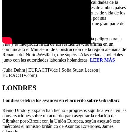
A lo largo de varios registros domiciliarios en localidades de la
frontera germano-holandesa, las fuerzas policiales de ambos países
descubrieron que, en muchos casos, las condiciones de vida de los
trabajadores inmigrantes en viviendas facilitadas por sus
empleadores eran inaceptables, y ello a pesar de que gran parte de
sus sueldos se destinaba al alquiler.
«Las condiciones eran tan deplorables que existía peligro para la
vida y la integridad física de los residentes», se afirma en un
comunicado el Ministerio de Construcción de la región alemana de
Renania del Norte-Westfalia, que supervisó las redadas policiales
junto con las autoridades laborales holandesas.
LEER MÁS
(Julia Dahm | EURACTIV.de I Sofia Stuart Leeson |
EURACTIV.com)
LONDRES
Londres celebra los avances en el acuerdo sobre Gibraltar:
Reino Unido y España han hecho «progresos significativos» en las
conversaciones sobre un acuerdo para asegurar la relación de
Gibraltar post-Brexit con la Unión Europea, según aseguró este
miércoles el ministro británico de Asuntos Exteriores, James
Cleverly.