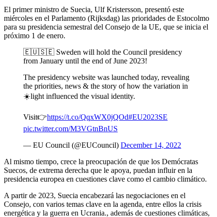
El primer ministro de Suecia, Ulf Kristersson, presentó este
miércoles en el Parlamento (Rijksdag) las prioridades de Estocolmo
para su presidencia semestral del Consejo de la UE, que se inicia el
próximo 1 de enero.
🇪🇺🇸🇪 Sweden will hold the Council presidency
from January until the end of June 2023!
The presidency website was launched today, revealing
the priorities, news & the story of how the variation in
☀️light influenced the visual identity.
Visit👉
https://t.co/QqxWX0jQOd
#EU2023SE
pic.twitter.com/M3VGtnBnUS
— EU Council (@EUCouncil)
December 14, 2022
Al mismo tiempo, crece la preocupación de que los Demócratas
Suecos, de extrema derecha que le apoya, puedan influir en la
presidencia europea en cuestiones clave como el cambio climático.
A partir de 2023, Suecia encabezará las negociaciones en el
Consejo, con varios temas clave en la agenda, entre ellos la crisis
energética y la guerra en Ucrania., además de cuestiones climáticas,