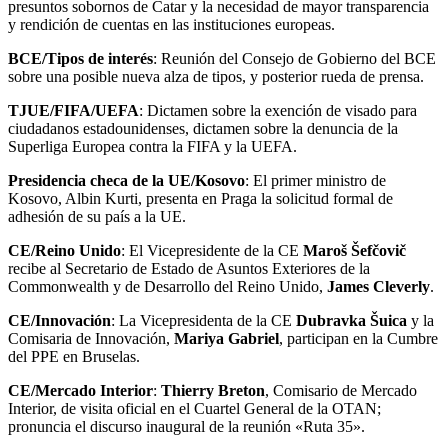
presuntos sobornos de Catar y la necesidad de mayor transparencia
y rendición de cuentas en las instituciones europeas.
BCE/Tipos de interés
: Reunión del Consejo de Gobierno del BCE
sobre una posible nueva alza de tipos, y posterior rueda de prensa.
TJUE/FIFA/UEFA
: Dictamen sobre la exención de visado para
ciudadanos estadounidenses, dictamen sobre la denuncia de la
Superliga Europea contra la FIFA y la UEFA.
Presidencia checa de la UE/Kosovo
: El primer ministro de
Kosovo, Albin Kurti, presenta en Praga la solicitud formal de
adhesión de su país a la UE.
CE/Reino Unido
: El Vicepresidente de la CE
Maroš Šefčovič
recibe al Secretario de Estado de Asuntos Exteriores de la
Commonwealth y de Desarrollo del Reino Unido,
James Cleverly
.
CE/Innovación
: La Vicepresidenta de la CE
Dubravka Šuica
y la
Comisaria de Innovación,
Mariya Gabriel
, participan en la Cumbre
del PPE en Bruselas.
CE/Mercado Interior
:
Thierry Breton
, Comisario de Mercado
Interior, de visita oficial en el Cuartel General de la OTAN;
pronuncia el discurso inaugural de la reunión «Ruta 35».