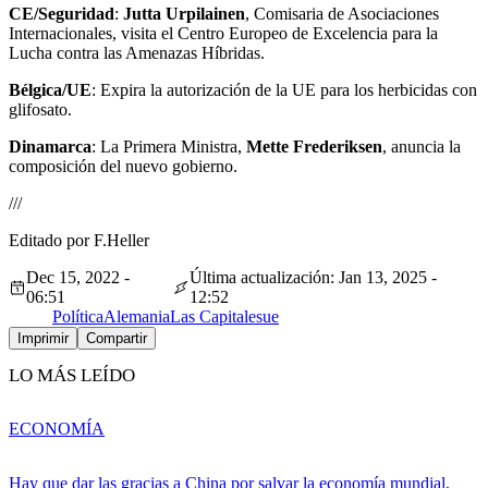
CE/Seguridad
:
Jutta Urpilainen
, Comisaria de Asociaciones
Internacionales, visita el Centro Europeo de Excelencia para la
Lucha contra las Amenazas Híbridas.
Bélgica/UE
: Expira la autorización de la UE para los herbicidas con
glifosato.
Dinamarca
: La Primera Ministra,
Mette Frederiksen
, anuncia la
composición del nuevo gobierno.
///
Editado por F.Heller
Dec 15, 2022 -
Última actualización: Jan 13, 2025 -
06:51
12:52
Política
Alemania
Las Capitales
ue
Imprimir
Compartir
LO MÁS LEÍDO
ECONOMÍA
Hay que dar las gracias a China por salvar la economía mundial,