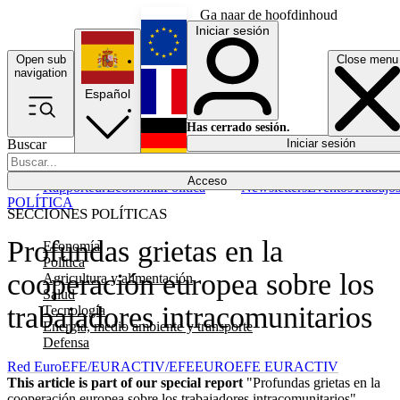
Ga naar de hoofdinhoud
Iniciar sesión
Open sub
Close menu
English
navigation
Español
Français
Has cerrado sesión.
Buscar
Iniciar sesión
Modo oscuro
Deutsch
Acceso
Rapporteur
Economía
Política
Newsletters
Eventos
Trabajo
POLÍTICA
SECCIONES POLÍTICAS
Profundas grietas en la
Economía
Política
cooperación europea sobre los
Agricultura y alimentación
Salud
trabajadores intracomunitarios
Tecnología
Energía, medio ambiente y transporte
Defensa
Red EuroEFE/EURACTIV/EFE
EUROEFE EURACTIV
This article is part of our special report
"Profundas grietas en la
cooperación europea sobre los trabajadores intracomunitarios"