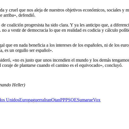
da y cruel que nos aleja de nuestros objetivos económicos, sociales y me
e arriba», defendió.
de coalición progresista ha sido clara. Y ya les anticipo que, a diferenc
o. no a vestir de democracia lo que en realidad es codicia y cálculo polí
gal que en nada beneficia a los intereses de los españoles, ni de los eu
a, es un orgullo ser español».
sideró, «no es justo que unos incendien el mundo y los demás tengamos 
 el coraje de plantarse cuando el camino es el equivocado», concluyó.
nando Heller)
dos Unidos
Europa
guerra
Iran
Otan
PP
PSOE
Sumar
ue
Vox