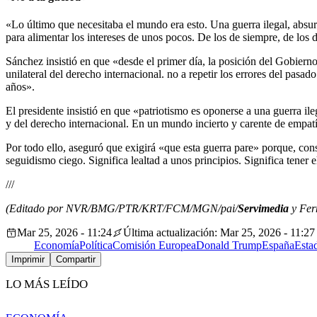
«Lo último que necesitaba el mundo era esto. Una guerra ilegal, absur
para alimentar los intereses de unos pocos. De los de siempre, de los d
Sánchez insistió en que «desde el primer día, la posición del Gobierno 
unilateral del derecho internacional. no a repetir los errores del pasad
años».
El presidente insistió en que «patriotismo es oponerse a una guerra ile
y del derecho internacional. En un mundo incierto y carente de empatí
Por todo ello, aseguró que exigirá «que esta guerra pare» porque, con
seguidismo ciego. Significa lealtad a unos principios. Significa tener
///
(Editado por NVR/BMG/PTR/KRT/FCM/MGN/pai/
Servimedia
y Fer
Mar 25, 2026 - 11:24
Última actualización: Mar 25, 2026 - 11:27
Economía
Política
Comisión Europea
Donald Trump
España
Esta
Imprimir
Compartir
LO MÁS LEÍDO