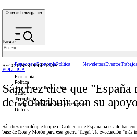
Open sub navigation
Buscar
Rapporteur
Economía
Política
Newsletters
Eventos
Trabajo
SECCIONES POLÍTICAS
POLÍTICA
Economía
Política
Sánchez dice que "España n
Agricultura y alimentación
Salud
de "contribuir con su apoyo
Tecnología
Energía, medio ambiente y transporte
Defensa
Sánchez recordó que lo que el Gobierno de España ha estado haciendo d
base de Rota y Morón para esta guerra “ilegal”, la evacuación “más i