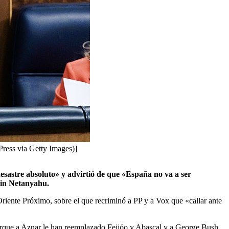
Press via Getty Images)]
esastre absoluto» y advirtió de que «España no va a ser
min Netanyahu.
riente Próximo, sobre el que recriminó a PP y a Vox que «callar ante
porque a Aznar le han reemplazado Feijóo y Abascal y a George Bush,