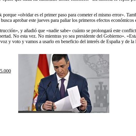
Irak porque «olvidar es el primer paso para cometer el mismo error». T
 busca aprobar este jueves para paliar los primeros efectos económicos e
strucción», y añadió que «nadie sabe» cuánto se prolongará este confl
 libertad. No esta vez. No mientras yo sea presidente del Gobierno». «E
 voz y voto y vamos a usarlo en beneficio del interés de España y de l
 5.000