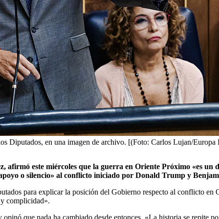
los Diputados, en una imagen de archivo. [(Foto: Carlos Lujan/Europa 
, afirmó este miércoles que la guerra en Oriente Próximo «es un d
u apoyo o silencio» al conflicto iniciado por Donald Trump y Benja
tados para explicar la posición del Gobierno respecto al conflicto en O
a y complicidad».
3 y opinó que nada ha cambiado desde entonces. «La historia se repite 