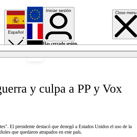
Iniciar sesión
Close menu
English
Español
Français
Has cerrado sesión.
Iniciar sesión
Modo oscuro
Deutsch
guerra y culpa a PP y Vox
tes". El presidente destacó que denegó a Estados Unidos el uso de la
ñoles que quedaron atrapados en este país.