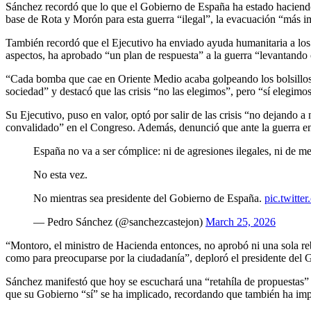
Sánchez recordó que lo que el Gobierno de España ha estado haciendo 
base de Rota y Morón para esta guerra “ilegal”, la evacuación “más i
También recordó que el Ejecutivo ha enviado ayuda humanitaria a los p
aspectos, ha aprobado “un plan de respuesta” a la guerra “levantando
“Cada bomba que cae en Oriente Medio acaba golpeando los bolsillos d
sociedad” y destacó que las crisis “no las elegimos”, pero “sí elegimos
Su Ejecutivo, puso en valor, optó por salir de las crisis “no dejando a
convalidado” en el Congreso. Además, denunció que ante la guerra en
España no va a ser cómplice: ni de agresiones ilegales, ni de men
No esta vez.
No mientras sea presidente del Gobierno de España.
pic.twitt
— Pedro Sánchez (@sanchezcastejon)
March 25, 2026
“Montoro, el ministro de Hacienda entonces, no aprobó ni una sola reb
como para preocuparse por la ciudadanía”, deploró el presidente del 
Sánchez manifestó que hoy se escuchará una “retahíla de propuestas” y 
que su Gobierno “sí” se ha implicado, recordando que también ha impu