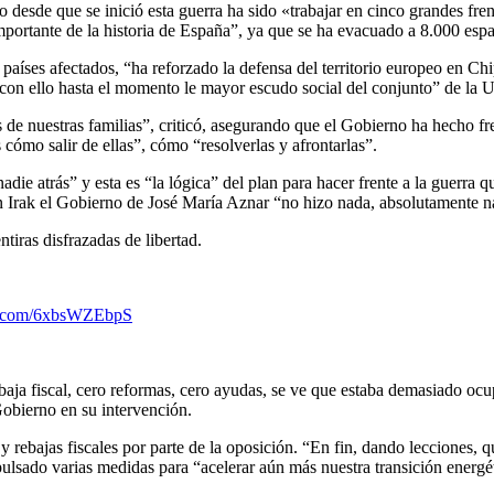
desde que se inició esta guerra ha sido «trabajar en cinco grandes fren
mportante de la historia de España”, ya que se ha evacuado a 8.000 espa
aíses afectados, “ha reforzado la defensa del territorio europeo en Chi
 con ello hasta el momento le mayor escudo social del conjunto” de la 
e nuestras familias”, criticó, asegurando que el Gobierno ha hecho fre
 cómo salir de ellas”, cómo “resolverlas y afrontarlas”.
 nadie atrás” y esta es “la lógica” del plan para hacer frente a la guer
 Irak el Gobierno de José María Aznar “no hizo nada, absolutamente n
tiras disfrazadas de libertad.
er.com/6xbsWZEbpS
aja fiscal, cero reformas, cero ayudas, se ve que estaba demasiado ocu
Gobierno en su intervención.
rebajas fiscales por parte de la oposición. “En fin, dando lecciones, q
lsado varias medidas para “acelerar aún más nuestra transición energét