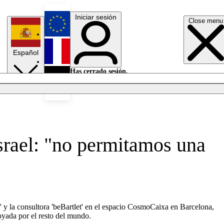
Iniciar sesión
Close menu
English
Español
Français
Has cerrado sesión.
Iniciar sesión
Modo oscuro
Deutsch
srael: "no permitamos una
' y la consultora 'beBartlet' en el espacio CosmoCaixa en Barcelona,
oyada por el resto del mundo.