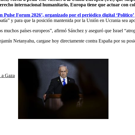
derecho internacional humanitario, Europa tiene que actuar con coh
 Pulse Forum 2026’, organizado por el periódico digital ‘Político’ 
atía” y para que la posición mantenida por la Unión en Ucrania sea ap
os muchos países europeos”, afirmó Sánchez y aseguró que Israel “atrop
Benjamín Netanyahu, cargase hoy directamente contra España por su posic
a a Gaza