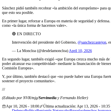
Sánchez pidió también recobrar «la ambición del europeísmo» para que
que esto sea posible.
En primer lugar, reforzar a Europa en materia de seguridad y defensa
como «la única forma de hacernos valer».
🔴 EN DIRECTO
Intervención del presidente del Gobierno,
@sanchezcastejon
, 
— La Moncloa (@desdelamoncloa)
April 10, 2026
En segundo lugar, también exigió «que Europa crezca mucho más de lo 
poder alcanzar esa competitividad» mediante la financiación de biene
Comisión Europea».
Y, por último, también destacó que «no puede haber una Europa fuerte y
sostener el proyecto comunitario».
///
(Editado por NVR/mjg/
Servimedia
y Fernando Heller)
Apr 10, 2026 - 18:00
Última actualización: Apr 13, 2026 - 10:35
Defensa
Política
Benjamín Netanyahu
Bruselas
derechos humano