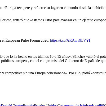
 «Europa recupere y refuerce su lugar en el mundo desde la ambición y l
. Por eso, reiteró que «estamos listos para avanzar en un ejército euro
en el European Pulse Forum 2026.
https://t.co/ARAwv9LVYl
que lo ha hecho en los últimos 10 o 15 años». Sánchez valoró el potenc
s públicos europeos, con el compromiso del Gobierno de España de que 
 competitiva sin una Europa cohesionada». Por ello, pidió «construir y 
s
Donald Trump
España
Estados Unidos
Gaza
guerra de Irán
Iran
Israel
PS