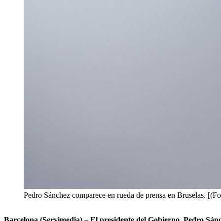
Pedro Sánchez comparece en rueda de prensa en Bruselas. [(Fot
Barcelona (Servimedia) – El presidente del Gobierno, Pedro Sánc