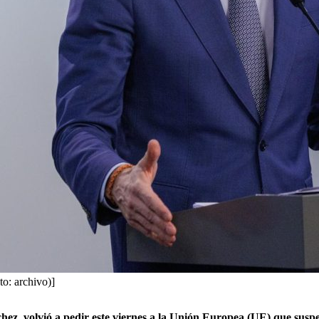
o: archivo)]
hez, volvió a pedir este viernes a la Unión Europea (UE) que susp