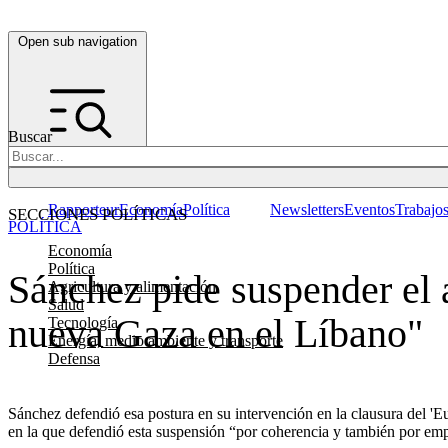
Open sub navigation
Buscar
Rapporteur
Economía
Política
Newsletters
Eventos
Trabajo
SECCIONES POLÍTICAS
POLÍTICA
Economía
Política
Sánchez pide suspender el 
Agricultura y alimentación
Salud
nueva Gaza en el Líbano"
Tecnología
Energía, medio ambiente y transporte
Defensa
Sánchez defendió esa postura en su intervención en la clausura del 'E
en la que defendió esta suspensión “por coherencia y también por emp