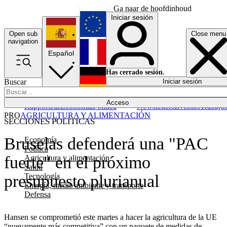
Ga naar de hoofdinhoud
Iniciar sesión
Open sub
Close menu
English
navigation
Español
Français
Has cerrado sesión.
Buscar
Iniciar sesión
Modo oscuro
Deutsch
Acceso
Rapporteur
Economía
Política
Newsletters
Eventos
Trabajo
PRO
AGRICULTURA Y ALIMENTACIÓN
SECCIONES POLÍTICAS
Bruselas defenderá una "PAC
Economía
Política
fuerte" en el próximo
Agricultura y alimentación
Salud
Tecnología
presupuesto plurianual
Energía, medio ambiente y transporte
Defensa
Hansen se comprometió este martes a hacer la agricultura de la UE
“nuevamente más competitiva” con un paquete de medidas de