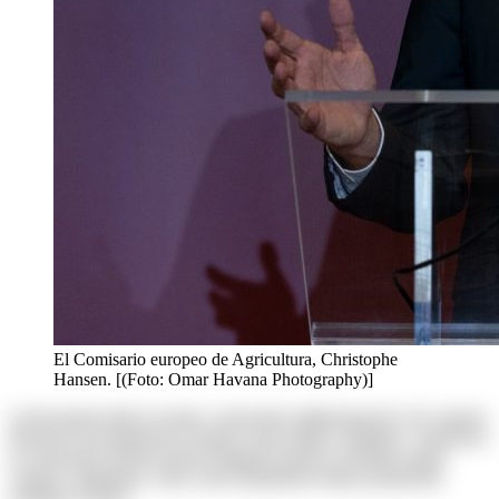
El Comisario europeo de Agricultura, Christophe
Hansen. [(Foto: Omar Havana Photography)]
Lorem ipsum dolor sit amet, consectetur adipisicing elit. Ab corporis
deserunt exercitationem in itaque rerum ullam voluptates. Asperiores
at consectetur dolores harum magnam maiores possimus quam
veniam voluptatum. Alias, iusto laudantium neque perspiciatis
similique tenetur!