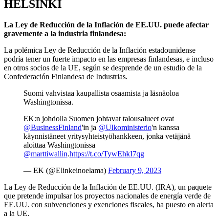
HELSINKI
La Ley de Reducción de la Inflación de EE.UU. puede afectar
gravemente a la industria finlandesa:
La polémica Ley de Reducción de la Inflación estadounidense
podría tener un fuerte impacto en las empresas finlandesas, e incluso
en otros socios de la UE, según se desprende de un estudio de la
Confederación Finlandesa de Industrias.
Suomi vahvistaa kaupallista osaamista ja läsnäoloa
Washingtonissa.
EK:n johdolla Suomen johtavat talousalueet ovat
@BusinessFinland
'in ja
@Ulkoministerio
'n kanssa
käynnistäneet yritysyhteistyöhankkeen, jonka vetäjänä
aloittaa Washingtonissa
@marttiwallin
.
https://t.co/TywEhkI7qg
— EK (@Elinkeinoelama)
February 9, 2023
La Ley de Reducción de la Inflación de EE.UU. (IRA), un paquete
que pretende impulsar los proyectos nacionales de energía verde de
EE.UU. con subvenciones y exenciones fiscales, ha puesto en alerta
a la UE.