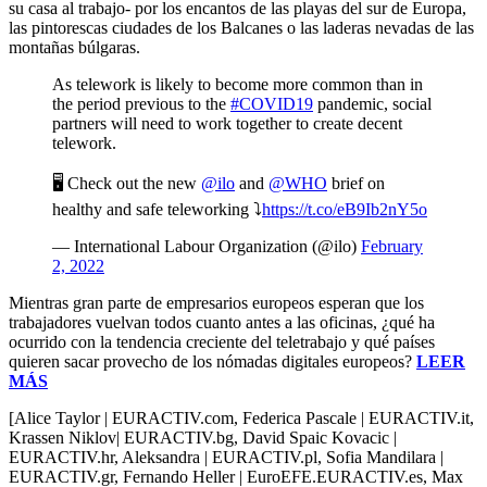
su casa al trabajo- por los encantos de las playas del sur de Europa,
las pintorescas ciudades de los Balcanes o las laderas nevadas de las
montañas búlgaras.
As telework is likely to become more common than in
the period previous to the
#COVID19
pandemic, social
partners will need to work together to create decent
telework.
🖥️ Check out the new
@ilo
and
@WHO
brief on
healthy and safe teleworking ⤵️
https://t.co/eB9Ib2nY5o
— International Labour Organization (@ilo)
February
2, 2022
Mientras gran parte de empresarios europeos esperan que los
trabajadores vuelvan todos cuanto antes a las oficinas, ¿qué ha
ocurrido con la tendencia creciente del teletrabajo y qué países
quieren sacar provecho de los nómadas digitales europeos?
LEER
MÁS
[Alice Taylor | EURACTIV.com, Federica Pascale | EURACTIV.it,
Krassen Niklov| EURACTIV.bg, David Spaic Kovacic |
EURACTIV.hr, Aleksandra | EURACTIV.pl, Sofia Mandilara |
EURACTIV.gr, Fernando Heller | EuroEFE.EURACTIV.es, Max