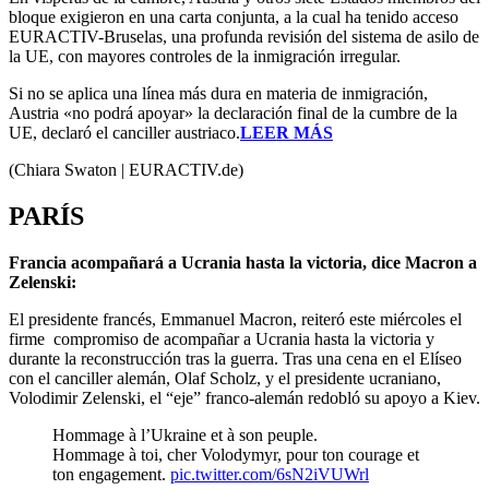
bloque exigieron en una carta conjunta, a la cual ha tenido acceso
EURACTIV-Bruselas, una profunda revisión del sistema de asilo de
la UE, con mayores controles de la inmigración irregular.
Si no se aplica una línea más dura en materia de inmigración,
Austria «no podrá apoyar» la declaración final de la cumbre de la
UE, declaró el canciller austriaco.
LEER MÁS
(Chiara Swaton | EURACTIV.de)
PARÍS
Francia acompañará a Ucrania hasta la victoria, dice Macron a
Zelenski:
El presidente francés, Emmanuel Macron, reiteró este miércoles el
firme compromiso de acompañar a Ucrania hasta la victoria y
durante la reconstrucción tras la guerra. Tras una cena en el Elíseo
con el canciller alemán, Olaf Scholz, y el presidente ucraniano,
Volodimir Zelenski, el “eje” franco-alemán redobló su apoyo a Kiev.
Hommage à l’Ukraine et à son peuple.
Hommage à toi, cher Volodymyr, pour ton courage et
ton engagement.
pic.twitter.com/6sN2iVUWrl