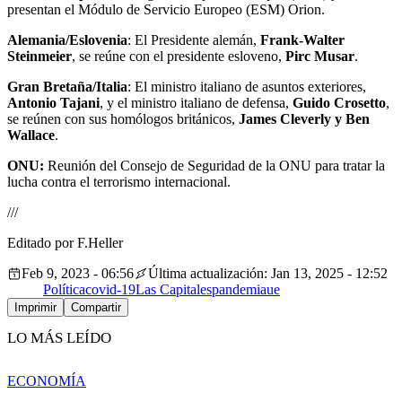
presentan el Módulo de Servicio Europeo (ESM) Orion.
Alemania/Eslovenia
: El Presidente alemán,
Frank-Walter
Steinmeier
, se reúne con el presidente esloveno,
Pirc Musar
.
Gran Bretaña/Italia
: El ministro italiano de asuntos exteriores,
Antonio Tajani
, y el ministro italiano de defensa,
Guido Crosetto
,
se reúnen con sus homólogos británicos,
James Cleverly y Ben
Wallace
.
ONU:
Reunión del Consejo de Seguridad de la ONU para tratar la
lucha contra el terrorismo internacional.
///
Editado por F.Heller
Feb 9, 2023 - 06:56
Última actualización: Jan 13, 2025 - 12:52
Política
covid-19
Las Capitales
pandemia
ue
Imprimir
Compartir
LO MÁS LEÍDO
ECONOMÍA