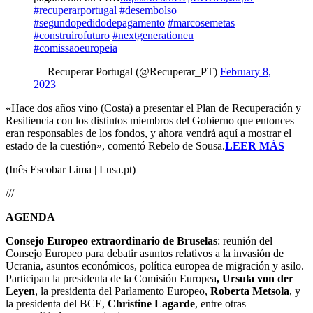
#recuperarportugal
#desembolso
#segundopedidodepagamento
#marcosemetas
#construirofuturo
#nextgenerationeu
#comissaoeuropeia
— Recuperar Portugal (@Recuperar_PT)
February 8,
2023
«Hace dos años vino (Costa) a presentar el Plan de Recuperación y
Resiliencia con los distintos miembros del Gobierno que entonces
eran responsables de los fondos, y ahora vendrá aquí a mostrar el
estado de la cuestión», comentó Rebelo de Sousa.
LEER MÁS
(Inês Escobar Lima | Lusa.pt)
///
AGENDA
Consejo Europeo extraordinario de Bruselas
: reunión del
Consejo Europeo para debatir asuntos relativos a la invasión de
Ucrania, asuntos económicos, política europea de migración y asilo.
Participan la presidenta de la Comisión Europea
, Ursula von der
Leyen
, la presidenta del Parlamento Europeo,
Roberta Metsola
, y
la presidenta del BCE,
Christine Lagarde
, entre otras