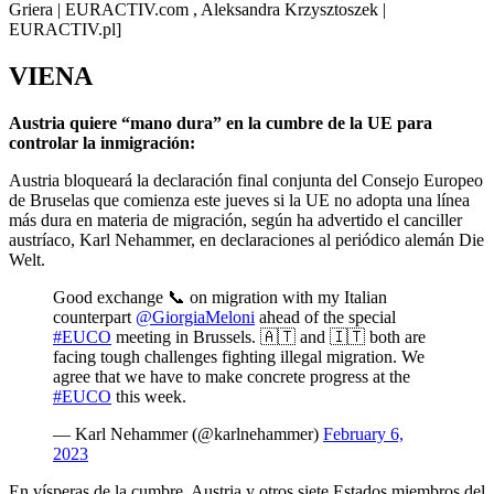
Griera | EURACTIV.com , Aleksandra Krzysztoszek |
EURACTIV.pl]
VIENA
Austria quiere “mano dura” en la cumbre de la UE para
controlar la inmigración:
Austria bloqueará la declaración final conjunta del Consejo Europeo
de Bruselas que comienza este jueves si la UE no adopta una línea
más dura en materia de migración, según ha advertido el canciller
austríaco, Karl Nehammer, en declaraciones al periódico alemán Die
Welt.
Good exchange 📞 on migration with my Italian
counterpart
@GiorgiaMeloni
ahead of the special
#EUCO
meeting in Brussels. 🇦🇹 and 🇮🇹 both are
facing tough challenges fighting illegal migration. We
agree that we have to make concrete progress at the
#EUCO
this week.
— Karl Nehammer (@karlnehammer)
February 6,
2023
En vísperas de la cumbre, Austria y otros siete Estados miembros del