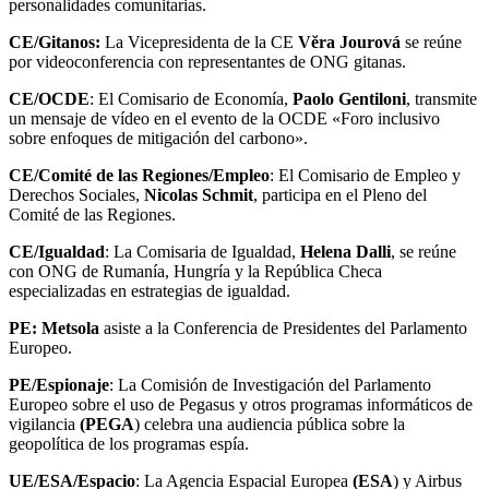
personalidades comunitarias.
CE/Gitanos:
La Vicepresidenta de la CE
Vĕra Jourová
se reúne
por videoconferencia con representantes de ONG gitanas.
CE/OCDE
: El Comisario de Economía,
Paolo Gentiloni
, transmite
un mensaje de vídeo en el evento de la OCDE «Foro inclusivo
sobre enfoques de mitigación del carbono».
CE/Comité de las Regiones/Empleo
: El Comisario de Empleo y
Derechos Sociales,
Nicolas Schmit
, participa en el Pleno del
Comité de las Regiones.
CE/Igualdad
: La Comisaria de Igualdad,
Helena Dalli
, se reúne
con ONG de Rumanía, Hungría y la República Checa
especializadas en estrategias de igualdad.
PE: Metsola
asiste a la Conferencia de Presidentes del Parlamento
Europeo.
PE/Espionaje
: La Comisión de Investigación del Parlamento
Europeo sobre el uso de Pegasus y otros programas informáticos de
vigilancia
(PEGA
) celebra una audiencia pública sobre la
geopolítica de los programas espía.
UE/ESA/Espacio
: La Agencia Espacial Europea
(ESA
) y Airbus