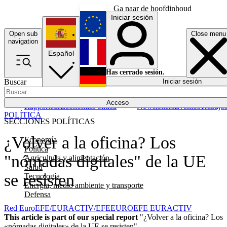
Ga naar de hoofdinhoud
Iniciar sesión
Open sub
Close menu
English
navigation
Español
Français
Has cerrado sesión.
Buscar
Iniciar sesión
Modo oscuro
Deutsch
Acceso
Rapporteur
Economía
Política
Newsletters
Eventos
Trabajo
POLÍTICA
SECCIONES POLÍTICAS
¿Volver a la oficina? Los
Economía
Política
"nómadas digitales" de la UE
Agricultura y alimentación
Salud
se resisten
Tecnología
Energía, medio ambiente y transporte
Defensa
Red EuroEFE/EURACTIV/EFE
EUROEFE EURACTIV
This article is part of our special report
"¿Volver a la oficina? Los
«nómadas digitales» de la UE se resisten"