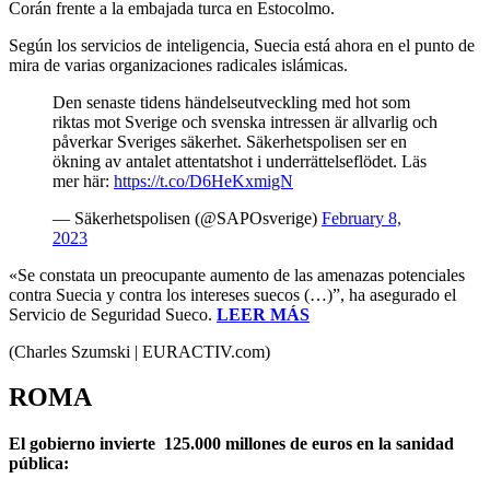
Corán frente a la embajada turca en Estocolmo.
Según los servicios de inteligencia, Suecia está ahora en el punto de
mira de varias organizaciones radicales islámicas.
Den senaste tidens händelseutveckling med hot som
riktas mot Sverige och svenska intressen är allvarlig och
påverkar Sveriges säkerhet. Säkerhetspolisen ser en
ökning av antalet attentatshot i underrättelseflödet. Läs
mer här:
https://t.co/D6HeKxmigN
— Säkerhetspolisen (@SAPOsverige)
February 8,
2023
«Se constata un preocupante aumento de las amenazas potenciales
contra Suecia y contra los intereses suecos (…)”, ha asegurado el
Servicio de Seguridad Sueco.
LEER MÁS
(Charles Szumski | EURACTIV.com)
ROMA
El gobierno invierte 125.000 millones de euros en la sanidad
pública: