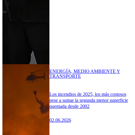
ENERGÍA, MEDIO AMBIENTE Y
TRANSPORTE
Los incendios de 2025, los más costosos
pese a sumar la segunda menor superficie
quemada desde 2002
02.06.2026