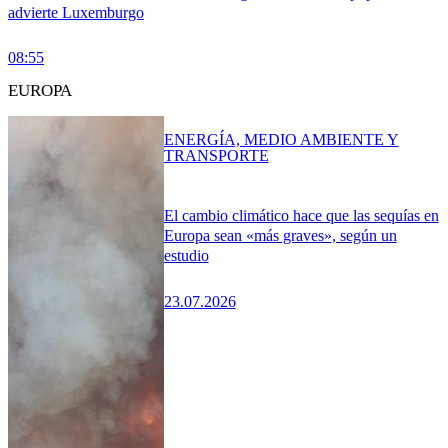
advierte Luxemburgo
08:55
EUROPA
ENERGÍA, MEDIO AMBIENTE Y
TRANSPORTE
El cambio climático hace que las sequías en
Europa sean «más graves», según un
estudio
23.07.2026