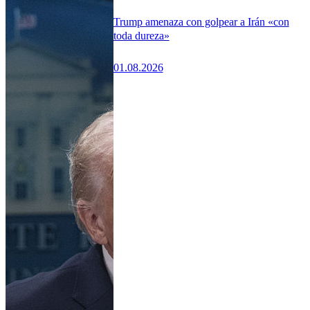
Trump amenaza con golpear a Irán «con
toda dureza»
01.08.2026