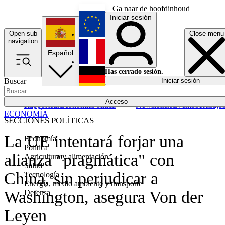
Ga naar de hoofdinhoud
Iniciar sesión
Open sub
Close menu
English
navigation
Español
Français
Has cerrado sesión.
Buscar
Iniciar sesión
Modo oscuro
Deutsch
Acceso
Rapporteur
Economía
Política
Newsletters
Eventos
Trabajo
ECONOMÍA
SECCIONES POLÍTICAS
La UE intentará forjar una
Economía
Política
alianza "pragmática" con
Agricultura y alimentación
Salud
China, sin perjudicar a
Tecnología
Energía, medio ambiente y transporte
Washington, asegura Von der
Defensa
Leyen