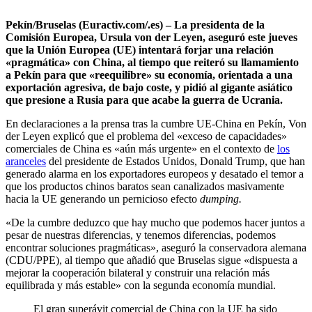
Pekín/Bruselas (Euractiv.com/.es) – La presidenta de la
Comisión Europea, Ursula von der Leyen, aseguró este jueves
que la Unión Europea (UE) intentará
forjar una relación
«pragmática» con China, al tiempo que reiteró su llamamiento
a Pekín para que «reequilibre» su economía, orientada a una
exportación agresiva, de bajo coste, y pidió al gigante asiático
que presione a Rusia para que acabe la guerra de Ucrania.
En declaraciones a la prensa tras la cumbre UE-China en Pekín, Von
der Leyen explicó que el problema del «exceso de capacidades»
comerciales de China es «aún más urgente» en el contexto de
los
aranceles
del presidente de Estados Unidos, Donald Trump, que han
generado alarma en los exportadores europeos y desatado el temor a
que los productos chinos baratos sean canalizados masivamente
hacia la UE generando un pernicioso efecto
dumping.
«De la cumbre deduzco que hay mucho que podemos hacer juntos a
pesar de nuestras diferencias, y tenemos diferencias, podemos
encontrar soluciones pragmáticas», aseguró la conservadora alemana
(CDU/PPE), al tiempo que añadió que Bruselas sigue «dispuesta a
mejorar la cooperación bilateral y construir una relación más
equilibrada y más estable» con la segunda economía mundial.
El gran superávit comercial de China con la UE ha sido