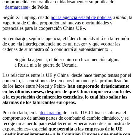
comprometida con «aplicar cuidadosamente» su política de
«
desmarcarse»
de Pekín.
Según Xi Jinping, citado
por la agencia estatal de noticias
Xinhua,
la
«apertura de China proporcionará nuevas oportunidades y
potenciales para la cooperación China-UE».
Sin embargo, según la agencia, el líder chino advirtió en la reunión
de que «la interdependencia no es un riesgo» y que «cortar las
cadenas de suministro sólo conducirá al autoaislamiento».
Según la agencia, el líder chino no hizo mención alguna
a Rusia ni a la guerra de Ucrania.
Las relaciones entre la UE y China -desde hace tiempo tensas por el
comercio, las cuestiones de derechos humanos y la profundización
de los lazos entre Moscú y Pekín-
han empeorado drásticamente
en los últimos meses, después de que China impusiera controles
a la exportación de minerales esenciales, lo cual hizo saltar las
alarmas de los fabricantes europeos.
Por otro lado, en la
declaración
de la cita UE-China se subraya el
compromiso de ambas partes de combatir el cambio climático, y se
recoge un acuerdo para establecer un «mecanismo de suministro de
exportaciones» especial
que permita a las empresas de la UE
«pedir inmediatamente» a la Comisión Europea que medie con