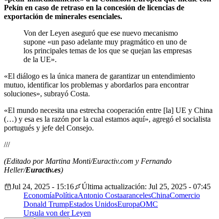
Pekín en caso de retraso en la concesión de licencias de
exportación de minerales esenciales.
Von der Leyen aseguró que ese nuevo mecanismo
supone «un paso adelante muy pragmático en uno de
los principales temas de los que se quejan las empresas
de la UE».
«El diálogo es la única manera de garantizar un entendimiento
mutuo, identificar los problemas y abordarlos para encontrar
soluciones», subrayó Costa.
«El mundo necesita una estrecha cooperación entre [la] UE y China
(…) y esa es la razón por la cual estamos aquí», agregó el socialista
portugués y jefe del Consejo.
///
(Editado por Martina Monti/Euractiv.com y Fernando
Heller/
Euractiv.es
)
Jul 24, 2025 - 15:16
Última actualización: Jul 25, 2025 - 07:45
Economía
Política
Antonio Costa
aranceles
China
Comercio
Donald Trump
Estados Unidos
Europa
OMC
Ursula von der Leyen