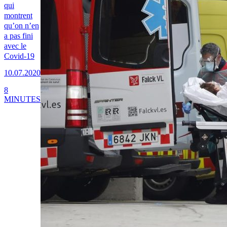
qui
montrent
qu’on n’en
a pas fini
avec le
Covid-19
10.07.2020
8
MINUTES