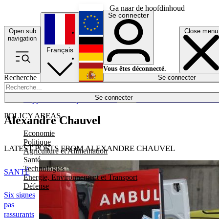
Ga naar de hoofdinhoud
Se connecter
Open sub
Close menu
English
navigation
Français
Deutsch
Vous êtes déconnecté.
Recherche
Se connecter
Español
Lumières éteintes
Se connecter
Rapporteur
Politique
Économie
Newsletters
Evénements
Em
POLICY AREAS
Alexandre Chauvel
Economie
Politique
LATEST POSTS FROM ALEXANDRE CHAUVEL
Agriculture et Alimentation
Santé
Technologies
SANTÉ
Energie, Environnement et Transport
Défense
Six signes
pas
rassurants