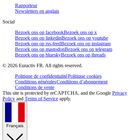
Rapporteur
Newsletters en anglais
Social
Bezoek ons op facebook
Bezoek ons op x
Bezoek ons op linkedin
Bezoek ons op youtube
Bezoek ons op rss-feed
Bezoek ons op instagram
Bezoek ons op mastodon
Bezoek ons op telegram
Bezoek ons op bluesky
Bezoek ons op threads
©
2026
Euractiv FR. All rights reserved.
Politique de confidentialité
Politique cookies
Conditions générales
Conditions d’abonnement
Conditions de vente
This site is protected by reCAPTCHA, and the Google
Privacy
Policy
and
Terms of Service
apply.
Français