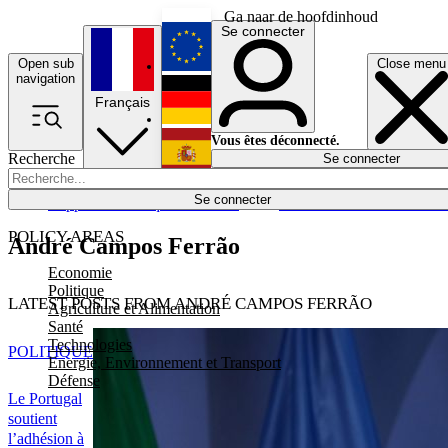
Ga naar de hoofdinhoud
Se connecter
Open sub
Close menu
English
navigation
Français
Deutsch
Vous êtes déconnecté.
Recherche
Se connecter
Español
Lumières éteintes
Se connecter
Rapporteur
Politique
Économie
Newsletters
Evénements
Em
POLICY AREAS
André Campos Ferrão
Economie
Politique
LATEST POSTS FROM ANDRÉ CAMPOS FERRÃO
Agriculture et Alimentation
Santé
Technologies
POLITIQUE
Energie, Environnement et Transport
Défense
Le Portugal
soutient
l’adhésion à