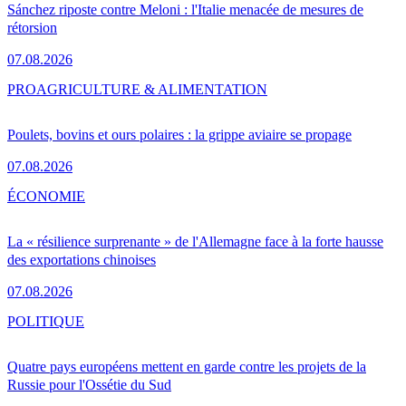
Sánchez riposte contre Meloni : l'Italie menacée de mesures de
rétorsion
07.08.2026
PRO
AGRICULTURE & ALIMENTATION
Poulets, bovins et ours polaires : la grippe aviaire se propage
07.08.2026
ÉCONOMIE
La « résilience surprenante » de l'Allemagne face à la forte hausse
des exportations chinoises
07.08.2026
POLITIQUE
Quatre pays européens mettent en garde contre les projets de la
Russie pour l'Ossétie du Sud