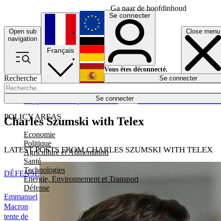
Ga naar de hoofdinhoud
Se connecter
Open sub
Close menu
English
navigation
Français
Deutsch
Vous êtes déconnecté.
Recherche
Se connecter
Español
Lumières éteintes
Se connecter
Rapporteur
Politique
Économie
Newsletters
Evénements
Em
POLICY AREAS
Charles Szumski with Telex
Economie
Politique
LATEST POSTS FROM CHARLES SZUMSKI WITH TELEX
Agriculture et Alimentation
Santé
Technologies
DÉFENSE
Energie, Environnement et Transport
Défense
Emmanuel
Macron
tente de