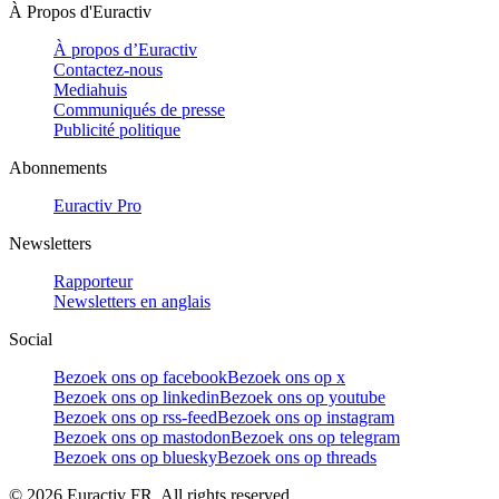
À Propos d'Euractiv
À propos d’Euractiv
Contactez-nous
Mediahuis
Communiqués de presse
Publicité politique
Abonnements
Euractiv Pro
Newsletters
Rapporteur
Newsletters en anglais
Social
Bezoek ons op facebook
Bezoek ons op x
Bezoek ons op linkedin
Bezoek ons op youtube
Bezoek ons op rss-feed
Bezoek ons op instagram
Bezoek ons op mastodon
Bezoek ons op telegram
Bezoek ons op bluesky
Bezoek ons op threads
©
2026
Euractiv FR. All rights reserved.