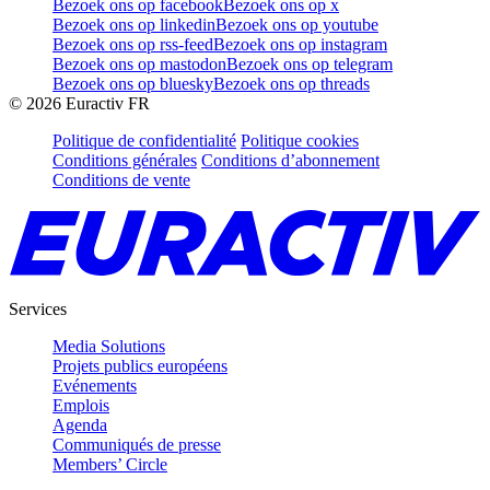
Bezoek ons op facebook
Bezoek ons op x
Bezoek ons op linkedin
Bezoek ons op youtube
Bezoek ons op rss-feed
Bezoek ons op instagram
Bezoek ons op mastodon
Bezoek ons op telegram
Bezoek ons op bluesky
Bezoek ons op threads
©
2026
Euractiv FR
Politique de confidentialité
Politique cookies
Conditions générales
Conditions d’abonnement
Conditions de vente
Services
Media Solutions
Projets publics européens
Evénements
Emplois
Agenda
Communiqués de presse
Members’ Circle