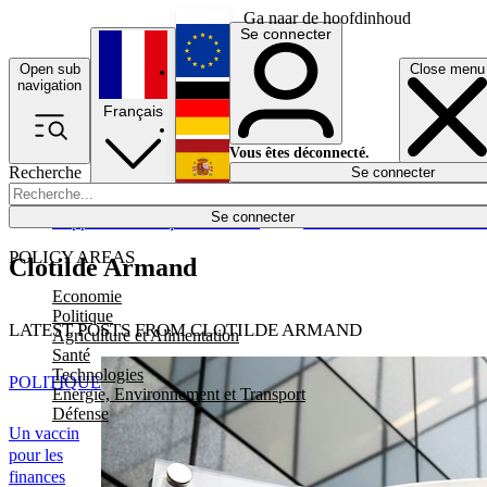
Ga naar de hoofdinhoud
Se connecter
Open sub
Close menu
English
navigation
Français
Deutsch
Vous êtes déconnecté.
Recherche
Se connecter
Español
Lumières éteintes
Se connecter
Rapporteur
Politique
Économie
Newsletters
Evénements
Em
POLICY AREAS
Clotilde Armand
Economie
Politique
LATEST POSTS FROM CLOTILDE ARMAND
Agriculture et Alimentation
Santé
Technologies
POLITIQUE
Energie, Environnement et Transport
Défense
Un vaccin
pour les
finances