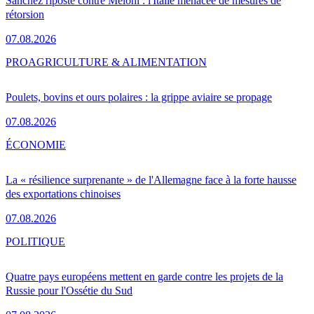
Sánchez riposte contre Meloni : l'Italie menacée de mesures de
rétorsion
07.08.2026
PRO
AGRICULTURE & ALIMENTATION
Poulets, bovins et ours polaires : la grippe aviaire se propage
07.08.2026
ÉCONOMIE
La « résilience surprenante » de l'Allemagne face à la forte hausse
des exportations chinoises
07.08.2026
POLITIQUE
Quatre pays européens mettent en garde contre les projets de la
Russie pour l'Ossétie du Sud