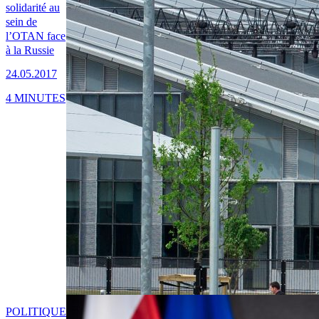
solidarité au
sein de
l’OTAN face
à la Russie
24.05.2017
4 MINUTES
POLITIQUE