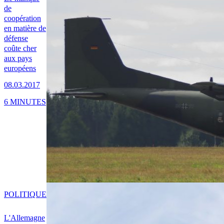
de
coopération
en matière de
défense
coûte cher
aux pays
européens
08.03.2017
6 MINUTES
POLITIQUE
L'Allemagne