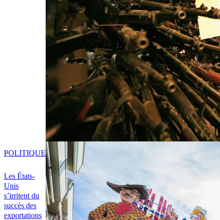
POLITIQUE
Les États-
Unis
s’irritent du
succès des
exportations