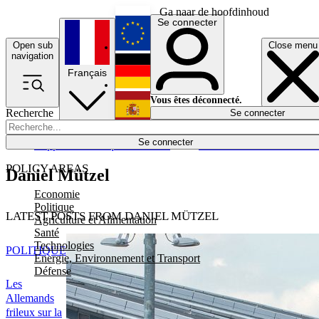
Ga naar de hoofdinhoud
Se connecter
Open sub
Close menu
English
navigation
Français
Deutsch
Vous êtes déconnecté.
Recherche
Se connecter
Español
Lumières éteintes
Se connecter
Rapporteur
Politique
Économie
Newsletters
Evénements
Em
POLICY AREAS
Daniel Mützel
Economie
Politique
LATEST POSTS FROM DANIEL MÜTZEL
Agriculture et Alimentation
Santé
Technologies
POLITIQUE
Energie, Environnement et Transport
Défense
Les
Allemands
frileux sur la