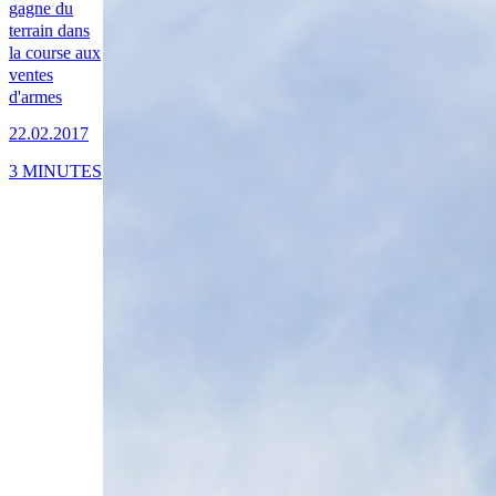
gagne du
terrain dans
la course aux
ventes
d'armes
22.02.2017
3 MINUTES