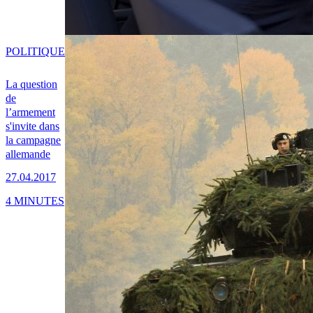
POLITIQUE
La question
de
l’armement
s'invite dans
la campagne
allemande
27.04.2017
4 MINUTES