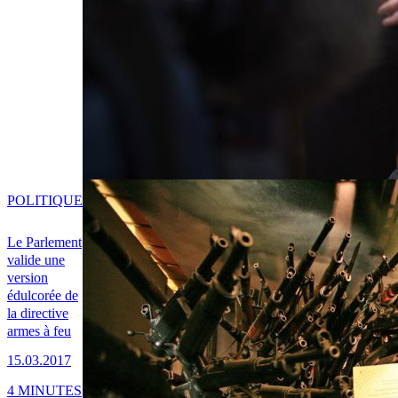
POLITIQUE
Le Parlement
valide une
version
édulcorée de
la directive
armes à feu
15.03.2017
4 MINUTES