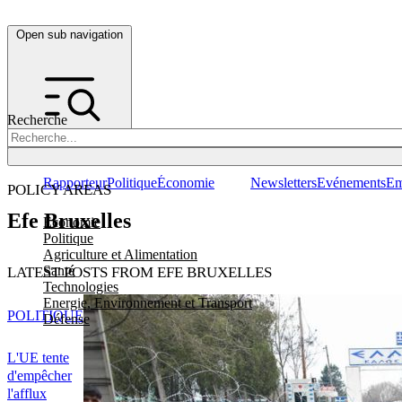
Open sub navigation
Recherche
Rapporteur
Politique
Économie
Newsletters
Evénements
Em
POLICY AREAS
Efe Bruxelles
Economie
Politique
Agriculture et Alimentation
Santé
LATEST POSTS FROM EFE BRUXELLES
Technologies
Energie, Environnement et Transport
POLITIQUE
Défense
L'UE tente
d'empêcher
l'afflux