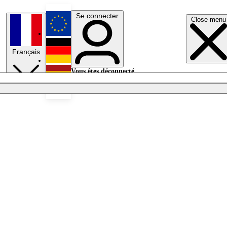
Se connecter
Close menu
English
Français
Deutsch
Vous êtes déconnecté.
Se connecter
Español
Lumières éteintes