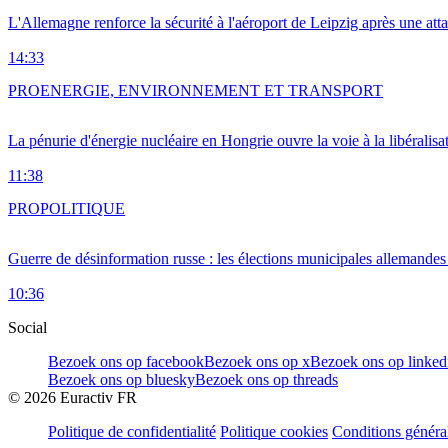
L'Allemagne renforce la sécurité à l'aéroport de Leipzig après une at
14:33
PRO
ENERGIE, ENVIRONNEMENT ET TRANSPORT
La pénurie d'énergie nucléaire en Hongrie ouvre la voie à la libéralis
11:38
PRO
POLITIQUE
Guerre de désinformation russe : les élections municipales allemandes 
10:36
Social
Bezoek ons op facebook
Bezoek ons op x
Bezoek ons op linked
Bezoek ons op bluesky
Bezoek ons op threads
©
2026
Euractiv FR
Politique de confidentialité
Politique cookies
Conditions généra