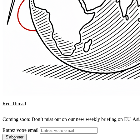
Red Thread
Coming soon: Don’t miss out on our new weekly briefing on EU-Asia 
Entrez votre email
S'abonner