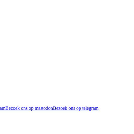
ram
Bezoek ons op mastodon
Bezoek ons op telegram