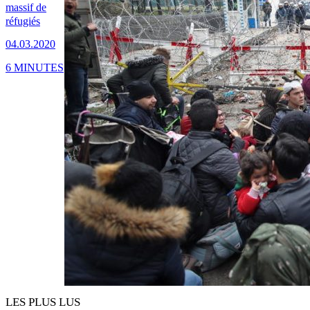
massif de
réfugiés
04.03.2020
6 MINUTES
LES PLUS LUS