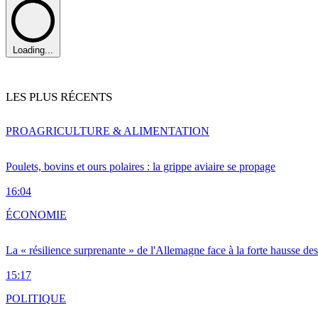
Loading...
LES PLUS RÉCENTS
PRO
AGRICULTURE & ALIMENTATION
Poulets, bovins et ours polaires : la grippe aviaire se propage
16:04
ÉCONOMIE
La « résilience surprenante » de l'Allemagne face à la forte hausse de
15:17
POLITIQUE