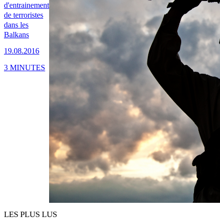
d'entrainement
de terroristes
dans les
Balkans
19.08.2016
3 MINUTES
LES PLUS LUS