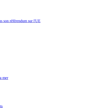
s son référendum sur l'UE
la mer
ts