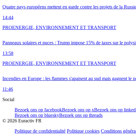
Quatre pays européens mettent en garde contre les projets de la Russi
14:44
PRO
ENERGIE, ENVIRONNEMENT ET TRANSPORT
Panneaux solaires et puces : Trump impose 15% de taxes sur le polysi
13:58
PRO
ENERGIE, ENVIRONNEMENT ET TRANSPORT
Incendies en Europe : les flammes s'apaisent au sud mais gagnent le n
11:46
Social
Bezoek ons op facebook
Bezoek ons op x
Bezoek ons op linked
Bezoek ons op bluesky
Bezoek ons op threads
©
2026
Euractiv FR
Politique de confidentialité
Politique cookies
Conditions généra