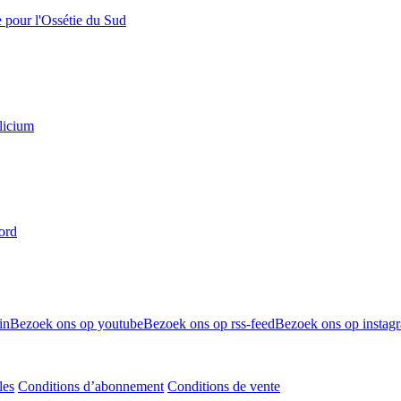
e pour l'Ossétie du Sud
licium
ord
in
Bezoek ons op youtube
Bezoek ons op rss-feed
Bezoek ons op instag
les
Conditions d’abonnement
Conditions de vente