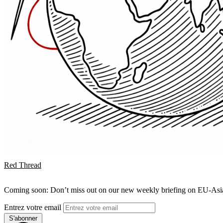
Red Thread
Coming soon: Don’t miss out on our new weekly briefing on EU-Asia 
Entrez votre email
S'abonner