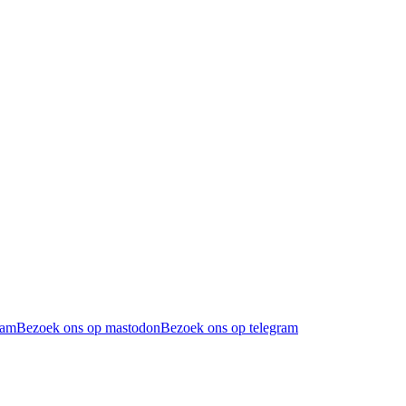
ram
Bezoek ons op mastodon
Bezoek ons op telegram