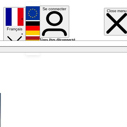
Se connecter
Close menu
English
Français
Deutsch
Vous êtes déconnecté.
Se connecter
Español
Lumières éteintes