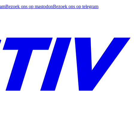
ram
Bezoek ons op mastodon
Bezoek ons op telegram