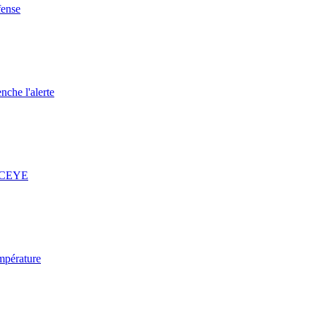
fense
nche l'alerte
 ICEYE
mpérature