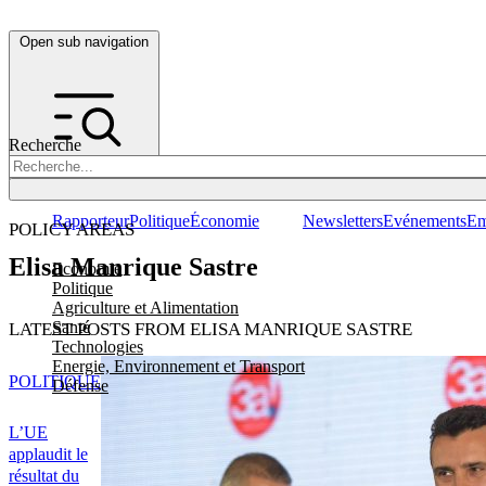
Open sub navigation
Recherche
Rapporteur
Politique
Économie
Newsletters
Evénements
Em
POLICY AREAS
Elisa Manrique Sastre
Economie
Politique
Agriculture et Alimentation
Santé
LATEST POSTS FROM ELISA MANRIQUE SASTRE
Technologies
Energie, Environnement et Transport
POLITIQUE
Défense
L’UE
applaudit le
résultat du