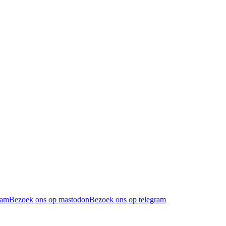
ram
Bezoek ons op mastodon
Bezoek ons op telegram