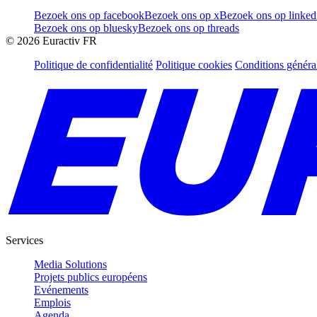
Bezoek ons op facebook
Bezoek ons op x
Bezoek ons op linked
Bezoek ons op bluesky
Bezoek ons op threads
©
2026
Euractiv FR
Politique de confidentialité
Politique cookies
Conditions généra
Services
Media Solutions
Projets publics européens
Evénements
Emplois
Agenda