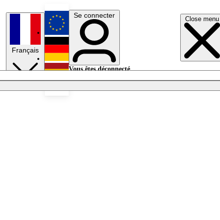
Se connecter
Close menu
English
Français
Deutsch
Vous êtes déconnecté.
Se connecter
Español
Lumières éteintes