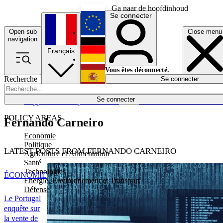
Ga naar de hoofdinhoud
Se connecter
Open sub
Close menu
English
navigation
Français
Deutsch
Vous êtes déconnecté.
Recherche
Se connecter
Español
Lumières éteintes
Se connecter
Rapporteur
Politique
Économie
Newsletters
Evénements
Em
POLICY AREAS
Fernando Carneiro
Economie
Politique
LATEST POSTS FROM FERNANDO CARNEIRO
Agriculture et Alimentation
Santé
Technologies
ÉCONOMIE
Energie, Environnement et Transport
Défense
Le Portugal
enquête sur
la vente de