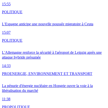
15:55
POLITIQUE
L'Espagne anticipe une nouvelle poussée migratoire à Ceuta
15:07
POLITIQUE
L'Allemagne renforce la sécurité à l'aéroport de Leipzig après une
attaque hybride présumée
14:33
PRO
ENERGIE, ENVIRONNEMENT ET TRANSPORT
La pénurie d'énergie nucléaire en Hongrie ouvre la voie à la
libéralisation du marché
11:38
PRO
POLITIQUE