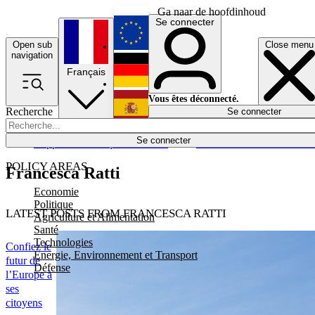
Ga naar de hoofdinhoud
Se connecter
Open sub
Close menu
English
navigation
Français
Deutsch
Vous êtes déconnecté.
Recherche
Se connecter
Español
Lumières éteintes
Se connecter
Rapporteur
Politique
Économie
Newsletters
Evénements
Em
POLICY AREAS
Francesca Ratti
Economie
Politique
LATEST POSTS FROM FRANCESCA RATTI
Agriculture et Alimentation
Santé
Technologies
Confiez le
Energie, Environnement et Transport
futur de
Défense
l’Europe à
ses
citoyens