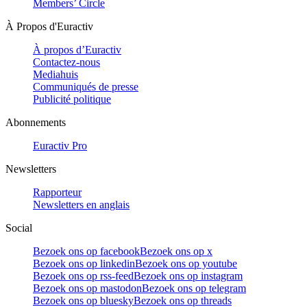
Members’ Circle
À Propos d'Euractiv
À propos d’Euractiv
Contactez-nous
Mediahuis
Communiqués de presse
Publicité politique
Abonnements
Euractiv Pro
Newsletters
Rapporteur
Newsletters en anglais
Social
Bezoek ons op facebook
Bezoek ons op x
Bezoek ons op linkedin
Bezoek ons op youtube
Bezoek ons op rss-feed
Bezoek ons op instagram
Bezoek ons op mastodon
Bezoek ons op telegram
Bezoek ons op bluesky
Bezoek ons op threads