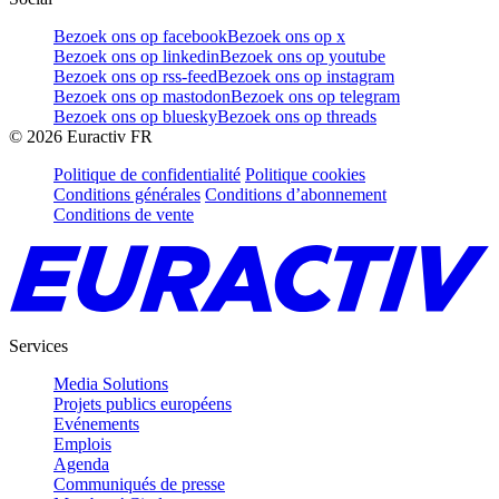
Bezoek ons op facebook
Bezoek ons op x
Bezoek ons op linkedin
Bezoek ons op youtube
Bezoek ons op rss-feed
Bezoek ons op instagram
Bezoek ons op mastodon
Bezoek ons op telegram
Bezoek ons op bluesky
Bezoek ons op threads
©
2026
Euractiv FR
Politique de confidentialité
Politique cookies
Conditions générales
Conditions d’abonnement
Conditions de vente
Services
Media Solutions
Projets publics européens
Evénements
Emplois
Agenda
Communiqués de presse