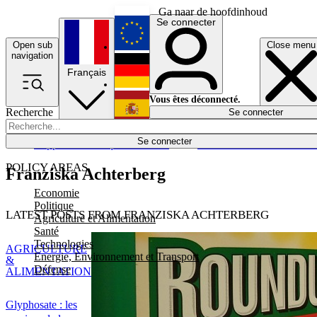
Ga naar de hoofdinhoud
Se connecter
Open sub
Close menu
English
navigation
Français
Deutsch
Vous êtes déconnecté.
Recherche
Se connecter
Español
Lumières éteintes
Se connecter
Rapporteur
Politique
Économie
Newsletters
Evénements
Em
POLICY AREAS
Franziska Achterberg
Economie
Politique
LATEST POSTS FROM FRANZISKA ACHTERBERG
Agriculture et Alimentation
Santé
Technologies
AGRICULTURE
Energie, Environnement et Transport
&
Défense
ALIMENTATION
Glyphosate : les