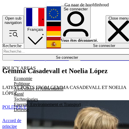
Ga naar de hoofdinhoud
Se connecter
Open sub
Close menu
English
navigation
Français
Deutsch
Vous êtes déconnecté.
Recherche
Se connecter
Español
Lumières éteintes
Se connecter
Rapporteur
Politique
Économie
Newsletters
Evénements
Em
POLICY AREAS
Gemma Casadevall et Noelia López
Economie
Politique
LATEST POSTS FROM GEMMA CASADEVALL ET NOELIA
Agriculture et Alimentation
LÓPEZ
Santé
Technologies
Energie, Environnement et Transport
POLITIQUE
Défense
Accord de
principe