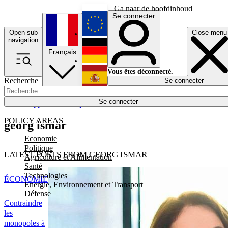
Ga naar de hoofdinhoud
Se connecter
Open sub
Close menu
English
navigation
Français
Deutsch
Vous êtes déconnecté.
Recherche
Se connecter
Español
Lumières éteintes
Se connecter
Rapporteur
Politique
Économie
Newsletters
Evénements
Em
POLICY AREAS
georg ismar
Economie
Politique
LATEST POSTS FROM GEORG ISMAR
Agriculture et Alimentation
Santé
Technologies
ÉCONOMIE
Energie, Environnement et Transport
Défense
Contraindre
les
monopoles à