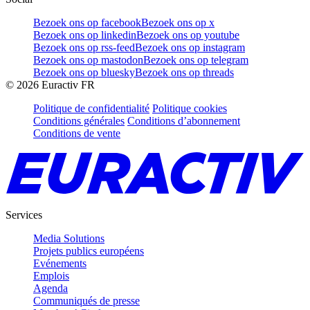
Bezoek ons op facebook
Bezoek ons op x
Bezoek ons op linkedin
Bezoek ons op youtube
Bezoek ons op rss-feed
Bezoek ons op instagram
Bezoek ons op mastodon
Bezoek ons op telegram
Bezoek ons op bluesky
Bezoek ons op threads
©
2026
Euractiv FR
Politique de confidentialité
Politique cookies
Conditions générales
Conditions d’abonnement
Conditions de vente
Services
Media Solutions
Projets publics européens
Evénements
Emplois
Agenda
Communiqués de presse