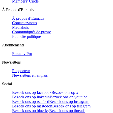
Members’ Circle
À Propos d'Euractiv
À propos d’Euractiv
Contactez-nous
Mediahuis
Communiqués de presse
Publicité politique
Abonnements
Euractiv Pro
Newsletters
Rapporteur
Newsletters en anglais
Social
Bezoek ons op facebook
Bezoek ons op x
Bezoek ons op linkedin
Bezoek ons op youtube
Bezoek ons op rss-feed
Bezoek ons op instagram
Bezoek ons op mastodon
Bezoek ons op telegram
Bezoek ons op bluesky
Bezoek ons op threads