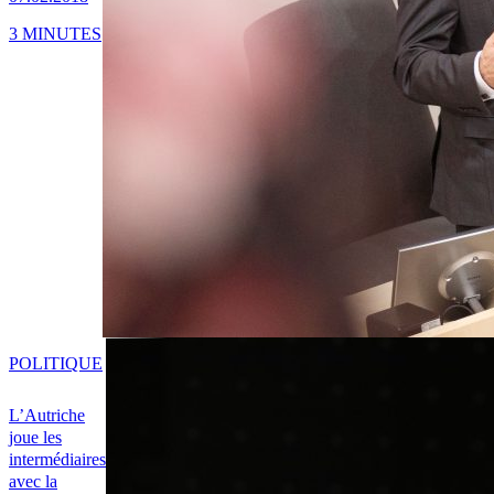
3 MINUTES
POLITIQUE
L’Autriche
joue les
intermédiaires
avec la