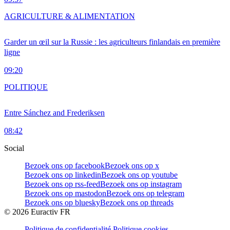
AGRICULTURE & ALIMENTATION
Garder un œil sur la Russie : les agriculteurs finlandais en première
ligne
09:20
POLITIQUE
Entre Sánchez and Frederiksen
08:42
Social
Bezoek ons op facebook
Bezoek ons op x
Bezoek ons op linkedin
Bezoek ons op youtube
Bezoek ons op rss-feed
Bezoek ons op instagram
Bezoek ons op mastodon
Bezoek ons op telegram
Bezoek ons op bluesky
Bezoek ons op threads
©
2026
Euractiv FR
Politique de confidentialité
Politique cookies