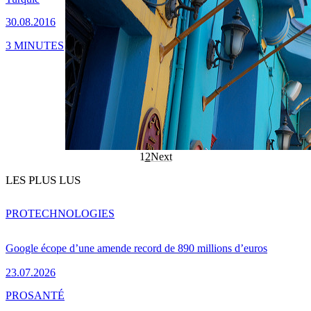
30.08.2016
3 MINUTES
1
2
Next
LES PLUS LUS
PRO
TECHNOLOGIES
Google écope d’une amende record de 890 millions d’euros
23.07.2026
PRO
SANTÉ