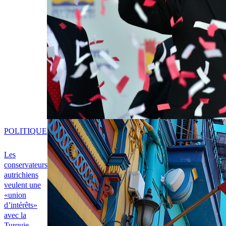
POLITIQUE
Les
conservateurs
autrichiens
veulent une
«union
d’intérêts»
avec la
Turquie