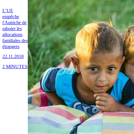
L’UE
empêche
l'Autriche de
raboter les
allocations
familiales des
étrangers
22.11.2018
2 MINUTES