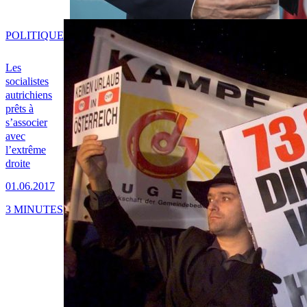
POLITIQUE
Les
socialistes
autrichiens
prêts à
s’associer
avec
l’extrême
droite
01.06.2017
3 MINUTES