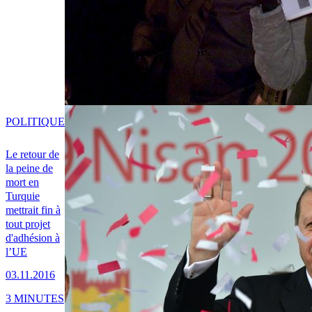
POLITIQUE
Le retour de
la peine de
mort en
Turquie
mettrait fin à
tout projet
d'adhésion à
l’UE
03.11.2016
3 MINUTES