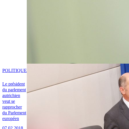
POLITIQUE
Le président
du parlement
autrichien
veut se
rapprocher
du Parlement
européen
07.02.2018