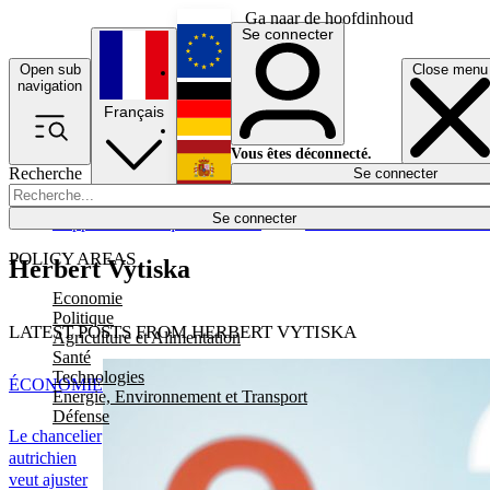
Ga naar de hoofdinhoud
Se connecter
Open sub
Close menu
English
navigation
Français
Deutsch
Vous êtes déconnecté.
Recherche
Se connecter
Español
Lumières éteintes
Se connecter
Rapporteur
Politique
Économie
Newsletters
Evénements
Em
POLICY AREAS
Herbert Vytiska
Economie
Politique
LATEST POSTS FROM HERBERT VYTISKA
Agriculture et Alimentation
Santé
Technologies
ÉCONOMIE
Energie, Environnement et Transport
Défense
Le chancelier
autrichien
veut ajuster