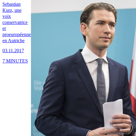
Sebastian
Kurz, une
voix
conservatrice
et
proeuropéenne
en Autriche
03.11.2017
7 MINUTES