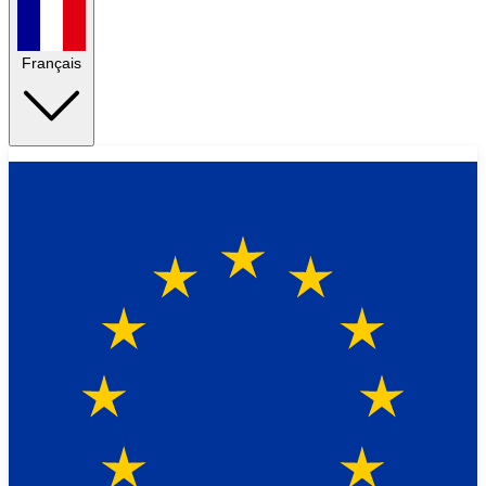
Français