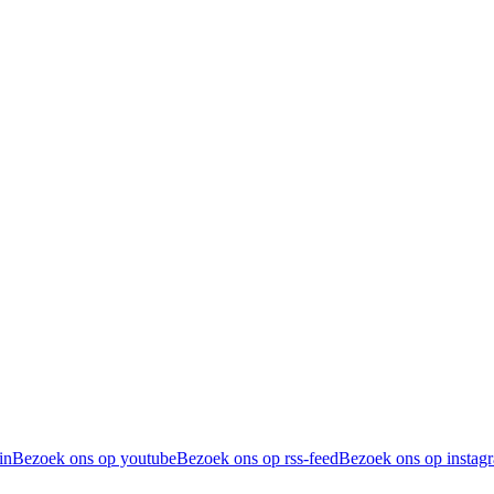
in
Bezoek ons op youtube
Bezoek ons op rss-feed
Bezoek ons op instag