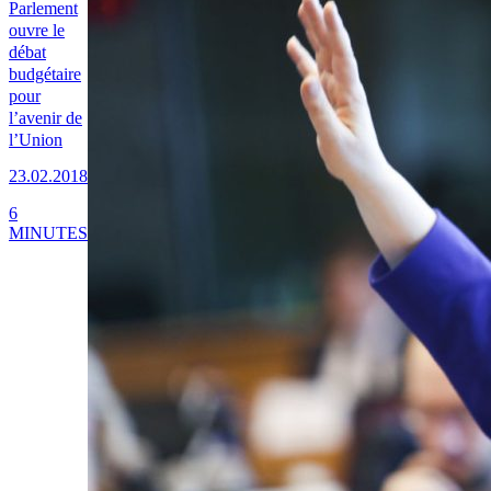
Parlement
ouvre le
débat
budgétaire
pour
l’avenir de
l’Union
23.02.2018
6
MINUTES