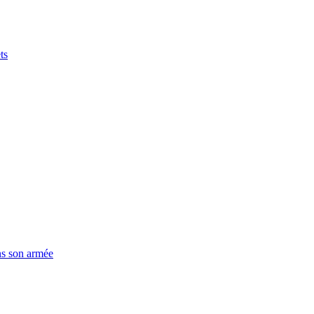
ts
ns son armée