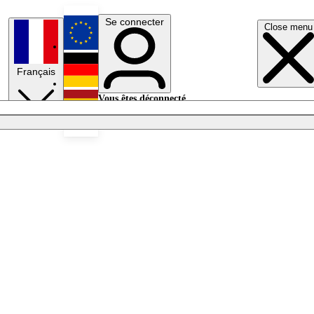
Se connecter
Close menu
English
Français
Deutsch
Vous êtes déconnecté.
Se connecter
Español
Lumières éteintes