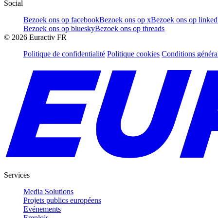
Social
Bezoek ons op facebook
Bezoek ons op x
Bezoek ons op linked
Bezoek ons op bluesky
Bezoek ons op threads
©
2026
Euractiv FR
Politique de confidentialité
Politique cookies
Conditions généra
Services
Media Solutions
Projets publics européens
Evénements
Emplois