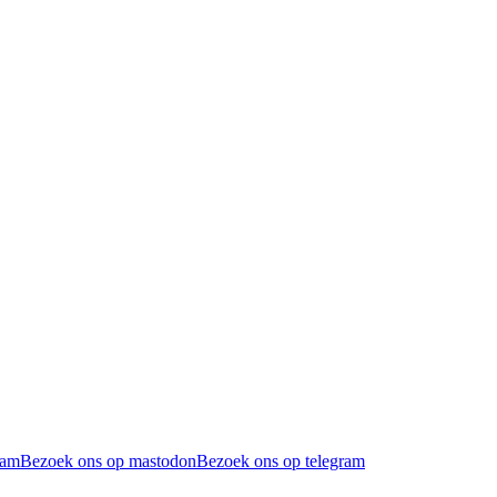
ram
Bezoek ons op mastodon
Bezoek ons op telegram