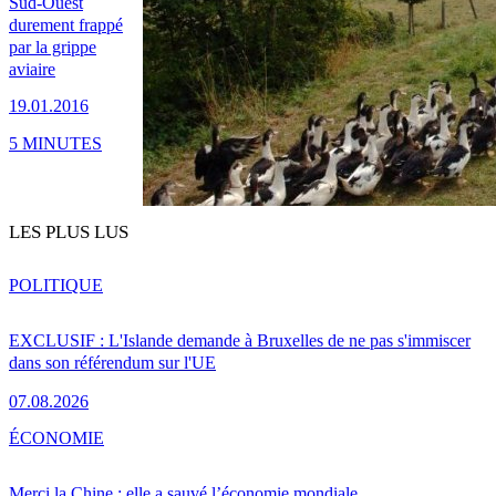
Sud-Ouest
durement frappé
par la grippe
aviaire
19.01.2016
5 MINUTES
LES PLUS LUS
POLITIQUE
EXCLUSIF : L'Islande demande à Bruxelles de ne pas s'immiscer
dans son référendum sur l'UE
07.08.2026
ÉCONOMIE
Merci la Chine : elle a sauvé l’économie mondiale