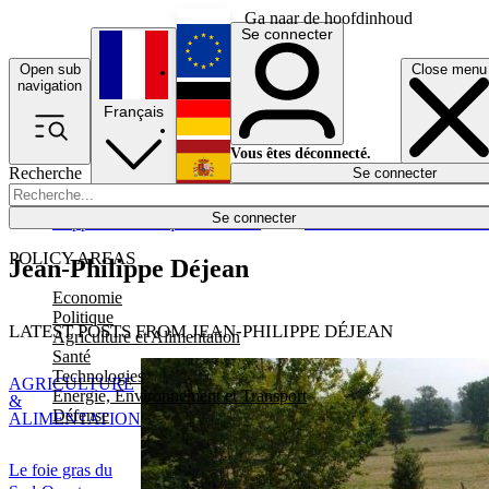
Ga naar de hoofdinhoud
Se connecter
Open sub
Close menu
English
navigation
Français
Deutsch
Vous êtes déconnecté.
Recherche
Se connecter
Español
Lumières éteintes
Se connecter
Rapporteur
Politique
Économie
Newsletters
Evénements
Em
POLICY AREAS
Jean-Philippe Déjean
Economie
Politique
LATEST POSTS FROM JEAN-PHILIPPE DÉJEAN
Agriculture et Alimentation
Santé
Technologies
AGRICULTURE
Energie, Environnement et Transport
&
Défense
ALIMENTATION
Le foie gras du