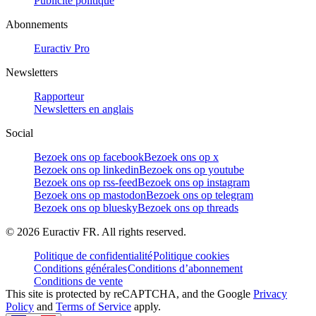
Publicité politique
Abonnements
Euractiv Pro
Newsletters
Rapporteur
Newsletters en anglais
Social
Bezoek ons op facebook
Bezoek ons op x
Bezoek ons op linkedin
Bezoek ons op youtube
Bezoek ons op rss-feed
Bezoek ons op instagram
Bezoek ons op mastodon
Bezoek ons op telegram
Bezoek ons op bluesky
Bezoek ons op threads
©
2026
Euractiv FR. All rights reserved.
Politique de confidentialité
Politique cookies
Conditions générales
Conditions d’abonnement
Conditions de vente
This site is protected by reCAPTCHA, and the Google
Privacy
Policy
and
Terms of Service
apply.