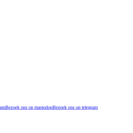
ram
Bezoek ons op mastodon
Bezoek ons op telegram