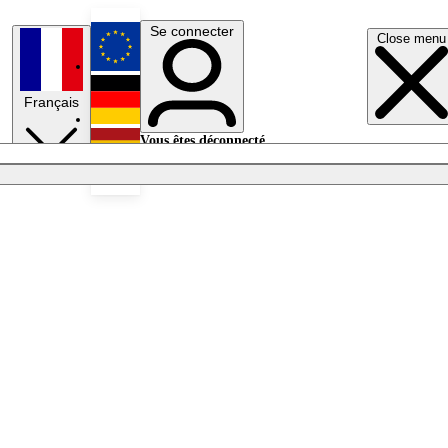
Se connecter
Close menu
English
Français
Deutsch
Vous êtes déconnecté.
Se connecter
Español
Lumières éteintes