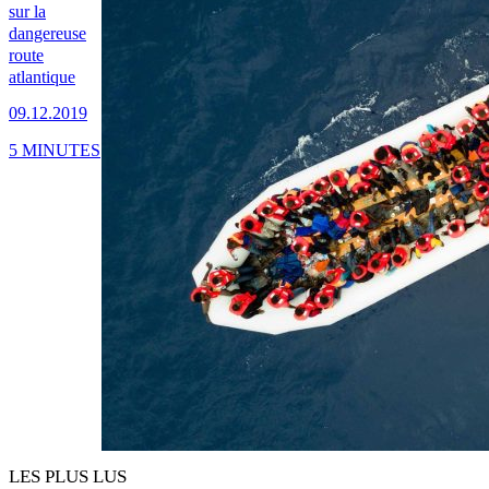
sur la
dangereuse
route
atlantique
09.12.2019
5 MINUTES
LES PLUS LUS