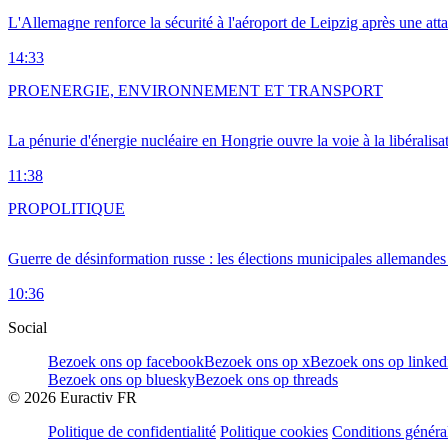
L'Allemagne renforce la sécurité à l'aéroport de Leipzig après une at
14:33
PRO
ENERGIE, ENVIRONNEMENT ET TRANSPORT
La pénurie d'énergie nucléaire en Hongrie ouvre la voie à la libéralis
11:38
PRO
POLITIQUE
Guerre de désinformation russe : les élections municipales allemandes 
10:36
Social
Bezoek ons op facebook
Bezoek ons op x
Bezoek ons op linked
Bezoek ons op bluesky
Bezoek ons op threads
©
2026
Euractiv FR
Politique de confidentialité
Politique cookies
Conditions généra