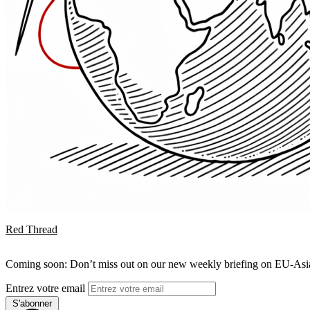
Red Thread
Coming soon: Don’t miss out on our new weekly briefing on EU-Asia 
Entrez votre email
S'abonner