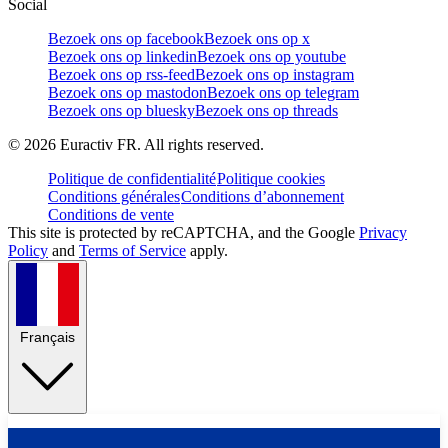
Social
Bezoek ons op facebook
Bezoek ons op x
Bezoek ons op linkedin
Bezoek ons op youtube
Bezoek ons op rss-feed
Bezoek ons op instagram
Bezoek ons op mastodon
Bezoek ons op telegram
Bezoek ons op bluesky
Bezoek ons op threads
©
2026
Euractiv FR. All rights reserved.
Politique de confidentialité
Politique cookies
Conditions générales
Conditions d’abonnement
Conditions de vente
This site is protected by reCAPTCHA, and the Google
Privacy
Policy
and
Terms of Service
apply.
Français