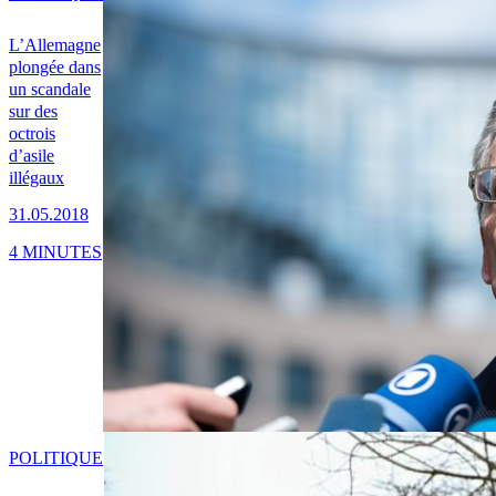
L’Allemagne
plongée dans
un scandale
sur des
octrois
d’asile
illégaux
31.05.2018
4 MINUTES
POLITIQUE