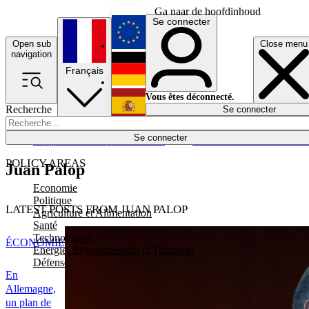
Ga naar de hoofdinhoud
Se connecter
Open sub
Close menu
English
navigation
Français
Deutsch
Vous êtes déconnecté.
Recherche
Se connecter
Español
Lumières éteintes
Se connecter
Rapporteur
Politique
Économie
Newsletters
Evénements
Em
POLICY AREAS
Juan Palop
Economie
Politique
LATEST POSTS FROM JUAN PALOP
Agriculture et Alimentation
Santé
Technologies
ÉCONOMIE
Energie, Environnement et Transport
Défense
En
Allemagne,
un plan de