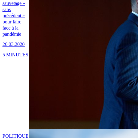
sauvetage «
sans
précédent »
pour faire
face à la
pandémie
26.03.2020
5 MINUTES
POLITIQUE