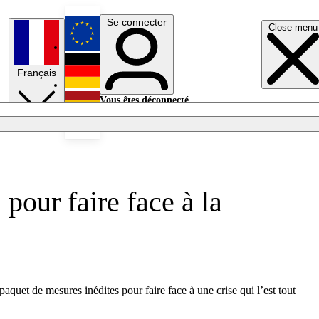
Se connecter
Close menu
English
Français
Deutsch
Vous êtes déconnecté.
Se connecter
Español
Lumières éteintes
pour faire face à la
aquet de mesures inédites pour faire face à une crise qui l’est tout