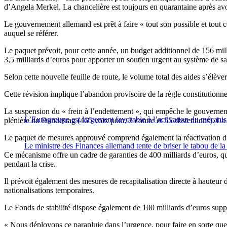
d’Angela Merkel. La chancelière est toujours en quarantaine après av
Le gouvernement allemand est prêt à faire « tout son possible et tout ce 
auquel se référer.
Le paquet prévoit, pour cette année, un budget additionnel de 156 milli
3,5 milliards d’euros pour apporter un soutien urgent au système de sa
Selon cette nouvelle feuille de route, le volume total des aides s’élèver
Cette révision implique l’abandon provisoire de la règle constitutionn
La suspension du « frein à l’endettement », qui empêche le gouverneme
L’Eurogroupe est largement favorable à l’activation du mécanis
plénière du Bundestag (465 voix pour, 3 contre et 55 abstentions). La
Le paquet de mesures approuvé comprend également la réactivation du Fo
Le ministre des Finances allemand tente de briser le tabou de la
Ce mécanisme offre un cadre de garanties de 400 milliards d’euros, qui
pendant la crise.
Il prévoit également des mesures de recapitalisation directe à hauteur d
nationalisations temporaires.
Le Fonds de stabilité dispose également de 100 milliards d’euros supp
« Nous déployons ce parapluie dans l’urgence, pour faire en sorte que l