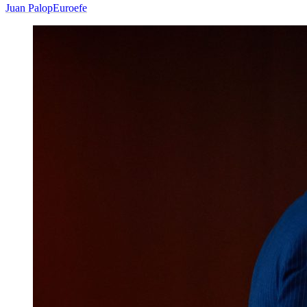
Juan Palop
Euroefe