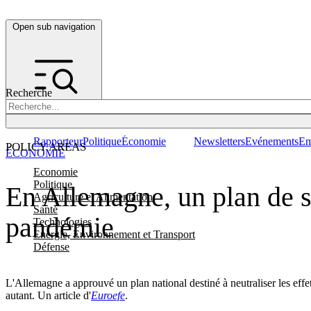
Open sub navigation
Recherche
Rapporteur
Politique
Économie
Newsletters
Evénements
Em
POLICY AREAS
ÉCONOMIE
Economie
Politique
En Allemagne, un plan de sa
Agriculture et Alimentation
Santé
pandémie
Technologies
Energie, Environnement et Transport
Défense
L'Allemagne a approuvé un plan national destiné à neutraliser les effet
autant. Un article d'
Euroefe
.