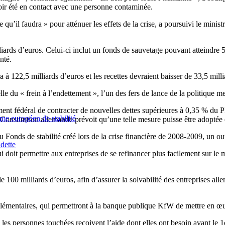
oir été en contact avec une personne contaminée.
qu’il faudra » pour atténuer les effets de la crise, a poursuivi le minist
ards d’euros. Celui-ci inclut un fonds de sauvetage pouvant atteindre 50 
nté.
a à 122,5 milliards d’euros et les recettes devraient baisser de 33,5 mill
elle du « frein à l’endettement », l’un des fers de lance de la politique
nt fédéral de contracter de nouvelles dettes supérieures à 0,35 % du PI
me européen de stabilité
 Constitution allemande prévoit qu’une telle mesure puisse être adoptée 
nds de stabilité créé lors de la crise financière de 2008-2009, un outi
 dette
 doit permettre aux entreprises de se refinancer plus facilement sur le m
e 100 milliards d’euros, afin d’assurer la solvabilité des entreprises all
lémentaires, qui permettront à la banque publique KfW de mettre en œuv
es personnes touchées reçoivent l’aide dont elles ont besoin avant le 1e