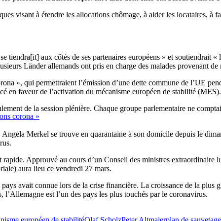
 visant à étendre les allocations chômage, à aider les locataires, à faci
tiendra[it] aux côtés de ses partenaires européens » et soutiendrait « l
ieurs Länder allemands ont pris en charge des malades provenant de ré
rona », qui permettraient l’émission d’une dette commune de l’UE pendan
cé en faveur de l’activation du mécanisme européen de stabilité (MES).
ulement de la session plénière. Chaque groupe parlementaire ne comptai
ions corona »
e. Angela Merkel se trouve en quarantaine à son domicile depuis le dima
rus.
 rapide. Approuvé au cours d’un Conseil des ministres extraordinaire lu
riale) aura lieu ce vendredi 27 mars.
e pays avait connue lors de la crise financière. La croissance de la plu
 l’Allemagne est l’un des pays les plus touchés par le coronavirus.
isme européen de stabilité
Olaf Scholz
Peter Altmaier
plan de sauvetage